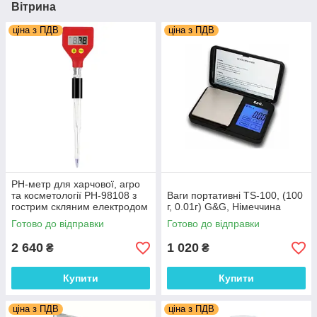
Вітрина
ціна з ПДВ
ціна з ПДВ
PH-метр для харчової, агро
та косметології PH-98108 з
Ваги портативні TS-100, (100
гострим скляним електродом
г, 0.01г) G&G, Німеччина
pH: 0.00 – 14.00BNC
Готово до відправки
Готово до відправки
2 640
1 020
₴
₴
Купити
Купити
ціна з ПДВ
ціна з ПДВ