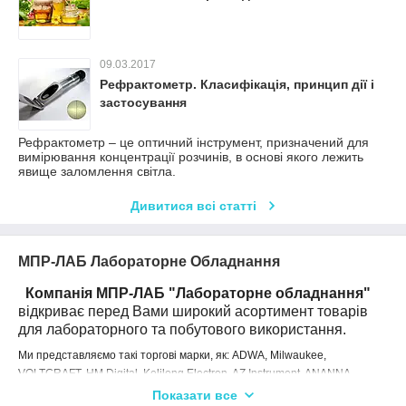
09.03.2017
Рефрактометр. Класифікація, принцип дії і
застосування
Рефрактометр – це оптичний інструмент, призначений для
вимірювання концентрації розчинів, в основі якого лежить
явище заломлення світла.
Дивитися всі статті
МПР-ЛАБ Лабораторне Обладнання
Компанія МПР-ЛАБ "Лабораторне обладнання"
відкриває перед Вами широкий асортимент товарів
для лабораторного та побутового використання.
Ми представляємо такі торгові марки, як:
ADWA, Milwaukee,
VOLTCRAFT, HM Digital, Kelilong Electron, AZ Instrument, ANANNA,
Вікорд, EximLab.
Показати все