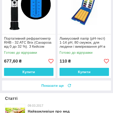
Портативний рефрактометр
Лакмусовий папір (рН-тест)
RHB - 32 ATC Brix (Сахароза
1-14 рН, 80 смужок, для
від 0 до 32 %). З Кейсом
людини і вимірювання рН в
косметиці
Готово до відправки
Готово до відправки
677,60
110
₴
₴
Купити
Купити
Показати ще
Статті
09.03.2017
Найважливіше про мед