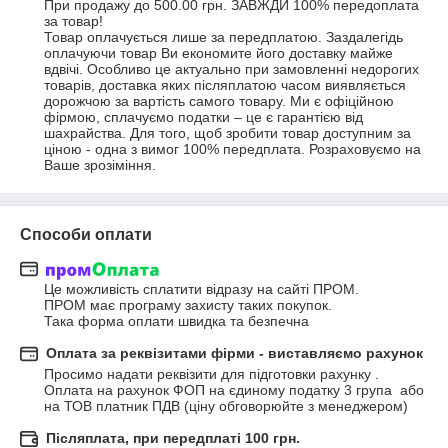
При продажу до 500.00 грн. ЗАВЖДИ 100% передоплата 
за товар!

Товар оплачується лише за передплатою. Заздалегідь 
оплачуючи товар Ви економите його доставку майже 
вдвічі. Особливо це актуально при замовленні недорогих 
товарів, доставка яких післяплатою часом виявляється 
дорожчою за вартість самого товару. Ми є офіційною 
фірмою, сплачуємо податки – це є гарантією від 
шахрайства. Для того, щоб зробити товар доступним за 
ціною - одна з вимог 100% передплата. Розраховуємо на 
Ваше зрозіміння.
Способи оплати
Це можливість сплатити відразу на сайті ПРОМ.

ПРОМ має програму захисту таких покупок.

Така форма оплати швидка та безпечна
Оплата за реквізитами фірми - виставляємо рахунок
Просимо надати реквізити для підготовки рахунку . 
Оплата на рахунок ФОП на єдиному податку 3 група  або 
на ТОВ платник ПДВ (ціну обговорюйте з менеджером)
Післяплата, при передплаті 100 грн.