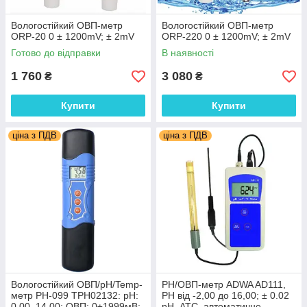
Вологостійкий ОВП-метр
Вологостійкий ОВП-метр
ORP-20 0 ± 1200mV; ± 2mV
ORP-220 0 ± 1200mV; ± 2mV
Готово до відправки
В наявності
1 760
3 080
₴
₴
Купити
Купити
ціна з ПДВ
ціна з ПДВ
Вологостійкий ОВП/рН/Temp-
PН/ОВП-метр ADWA AD111,
метр PH-099 TPH02132: pH:
РН від -2,00 до 16,00; ± 0.02
0.00–14.00; ОВП: 0±1999мВ;
pH, АТС, автоматичне