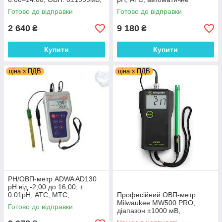
±0.02 pH, ±5 мВ
калібрування. Угорщина
Готово до відправки
Готово до відправки
2 640
9 180
₴
₴
Купити
Купити
ціна з ПДВ
ціна з ПДВ
РН/ОВП-метр ADWA AD130
рН від -2,00 до 16,00; ±
0.01pH, АТС, МТС,
Професійний ОВП-метр
автоматичне калібрування.
Milwaukee MW500 PRO,
Готово до відправки
Угорщина
діапазон ±1000 мВ,
Угорщина