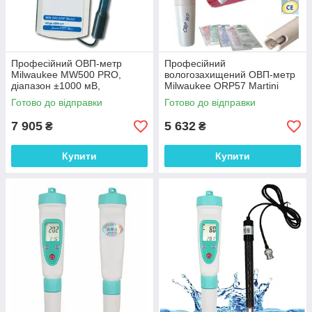
Професійний ОВП-метр
Професійний
Milwaukee MW500 PRO,
вологозахищений ОВП-метр
діапазон ±1000 мВ,
Milwaukee ORP57 Martini
Угорщина
±1000 mV; ±2 mV
Готово до відправки
Готово до відправки
7 905
5 632
₴
₴
Купити
Купити