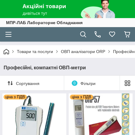
МПР-ЛАБ Лабораторне Обладнання
Товари та послуги
ОВП аналізатори ORP
Професійні
Професійні, компактні ОВП-метри
Сортування
0
Фільтри
ціна з ПДВ
ціна з ПДВ