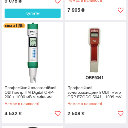
9 078
Немає в наявності
₴
7 905
₴
Купити
ціна з ПДВ
Професійний вологостійкий
Професійний
ОВП метр HM Digital ORP-
вологозахищений ОВП метр
200 ± 1000 мВ зі змінним
ORP EZODO 5041 ±1999 mV
електродом, термометром,
Немає в наявності
Немає в наявності
АТС
4 532
2 508
₴
₴