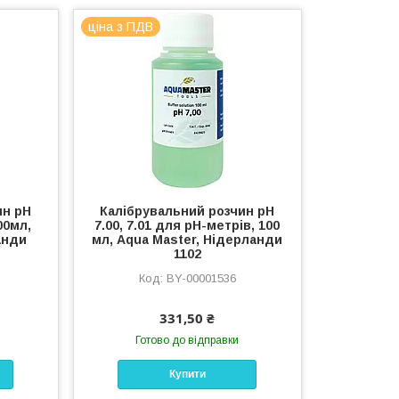
ціна з ПДВ
ин pH
Калібрувальний розчин pH
00мл,
7.00, 7.01 для pH-метрів, 100
анди
мл, Aqua Master, Нідерланди
1102
BY-00001536
331,50 ₴
Готово до відправки
Купити