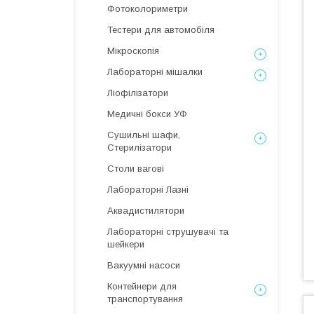
Фотоколориметри
Тестери для автомобіля
Мікроскопія
Лабораторні мішалки
Ліофілізатори
Медичні бокси УФ
Сушильні шафи,
Стерилізатори
Столи вагові
Лабораторні Лазні
Аквадистилятори
Лабораторні струшувачі та
шейкери
Вакуумні насоси
Контейнери для
транспортування