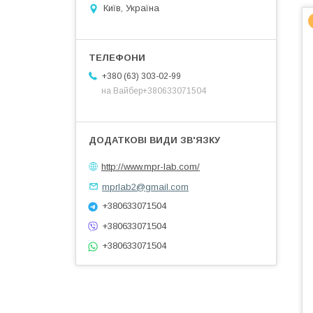
Київ, Україна
+380 (63) 303-02-99
на Вайбер+380633071504
http://www.mpr-lab.com/
mprlab2@gmail.com
+380633071504
+380633071504
+380633071504