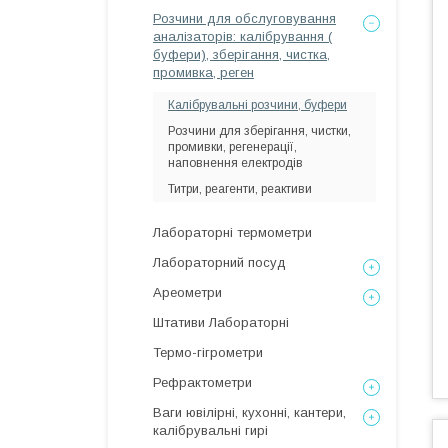
Розчини для обслуговування
аналізаторів: калібрування (
буфери), зберігання, чистка,
промивка, реген
Калібрувальні розчини, буфери
Розчини для зберігання, чистки,
промивки, регенерації,
наповнення електродів
Титри, реагенти, реактиви
Лабораторні термометри
Лабораторний посуд
Ареометри
Штативи Лабораторні
Термо-гігрометри
Рефрактометри
Ваги ювілірні, кухонні, кантери,
калібрувальні гирі