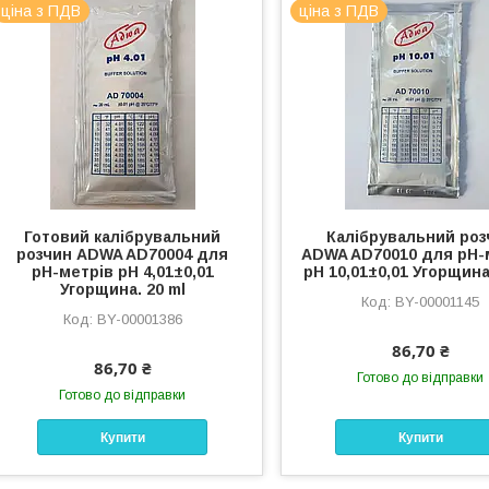
ціна з ПДВ
ціна з ПДВ
Готовий калібрувальний
Калібрувальний роз
розчин ADWA AD70004 для
ADWA AD70010 для рН-
pН-метрів pН 4,01±0,01
рН 10,01±0,01 Угорщина
Угорщина. 20 ml
BY-00001145
BY-00001386
86,70 ₴
86,70 ₴
Готово до відправки
Готово до відправки
Купити
Купити