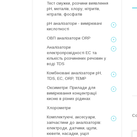
Тест смужки, розчини виявлення
рН, металів, хлору, нітритів,
нітратів, фосфатів
рН аналізатори - вимірювачі
кислотності
ОВП аналізатори ORP
Аналізатори
електропровідності EC та
кількість розчинених речовин у
воді TDS
Комбіновані аналізатори pH,
TDS, EC, ORP, TEMP
Оксиметри: Прилади для
вимірювання концентрації
кисню в різних рідинах
Хлорометри
Комплектуючі, аксесуари,
запчастини до аналізаторів:
електроди, датчики, щупи,
кювети, насадки, ущіл