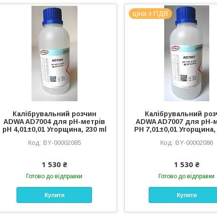
ціна з ПДВ
Калібрувальний розчин
Калібрувальний роз
ADWA AD7004 для pН-метрів
ADWA AD7007 для рН-
pН 4,01±0,01 Угорщина, 230 ml
РН 7,01±0,01 Угорщина,
BY-00002085
BY-00002086
1 530 ₴
1 530 ₴
Готово до відправки
Готово до відправки
Купити
Купити