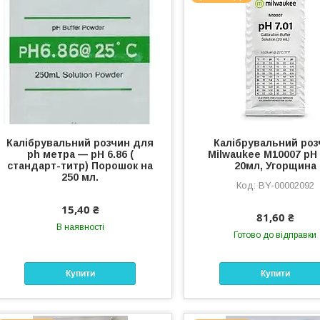
Калібрувальний розчин для
Калібрувальний роз
ph метра — pH 6.86 (
Milwaukee M10007 pH 
стандарт-титр) Порошок на
20мл, Угорщина
250 мл.
BY-00002092
15,40 ₴
81,60 ₴
В наявності
Готово до відправки
Купити
Купити