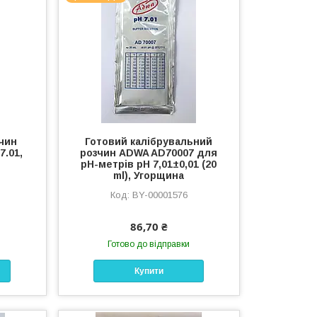
чин
Готовий калібрувальний
7.01,
розчин ADWA AD70007 для
рН-метрів рН 7,01±0,01 (20
ml), Угорщина
BY-00001576
86,70 ₴
Готово до відправки
Купити