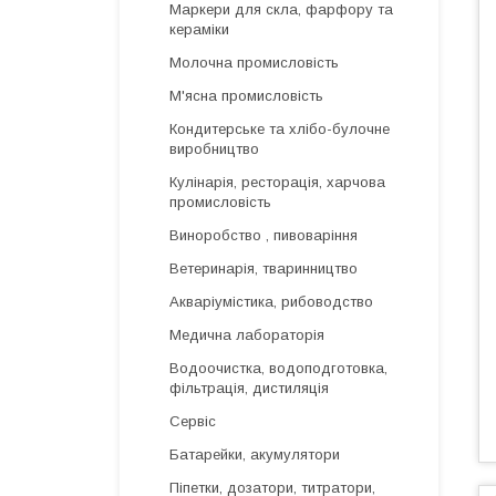
Маркери для скла, фарфору та
кераміки
Молочна промисловість
М'ясна промисловість
Кондитерське та хлібо-булочне
виробництво
Кулінарія, ресторація, харчова
промисловість
Виноробство , пивоваріння
Ветеринарія, тваринництво
Акваріумістика, рибоводство
Медична лабораторія
Водоочистка, водоподготовка,
фільтрація, дистиляція
Сервіс
Батарейки, акумулятори
Піпетки, дозатори, титратори,