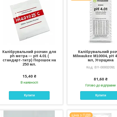
Калібрувальний розчин для
Калібрувальний роз
ph метра — pH 4.01 (
Milwaukee M10004, рН 4.
стандарт-титр) Порошок на
мл, Угорщина
250 мл.
BY-00002091
15,40 ₴
81,60 ₴
В наявності
Готово до відправки
Купити
Купити
ціна з ПДВ