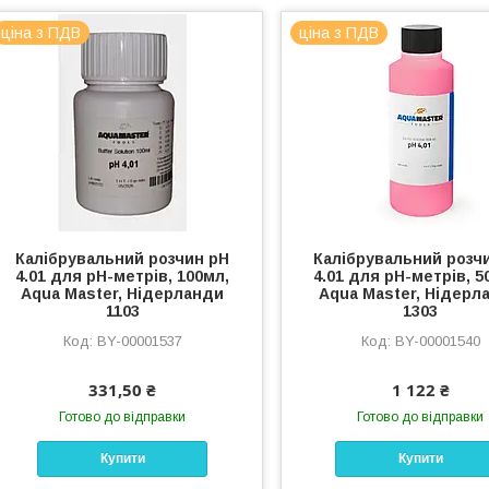
ціна з ПДВ
ціна з ПДВ
Калібрувальний розчин pH
Калібрувальний розч
4.01 для pH-метрів, 100мл,
4.01 для pH-метрів, 5
Aqua Master, Нідерланди
Aqua Master, Нідерл
1103
1303
BY-00001537
BY-00001540
331,50 ₴
1 122 ₴
Готово до відправки
Готово до відправки
Купити
Купити