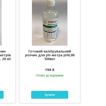
чин
Готовий калібрувальний
метрів
розчин для рН-метра рН6,86
. 20 ml
500мл
198 ₴
Готово до відправки
Купити