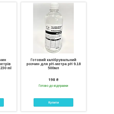
чин
Готовий калібрувальний
метрів
розчин для рН-метра рН 9.18
 230 ml
500мл
198 ₴
Готово до відправки
Купити