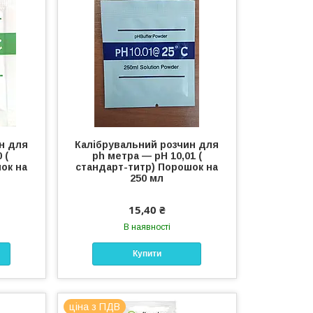
н для
Калібрувальний розчин для
 (
ph метра — pH 10,01 (
ок на
стандарт-титр) Порошок на
250 мл
15,40 ₴
В наявності
Купити
ціна з ПДВ