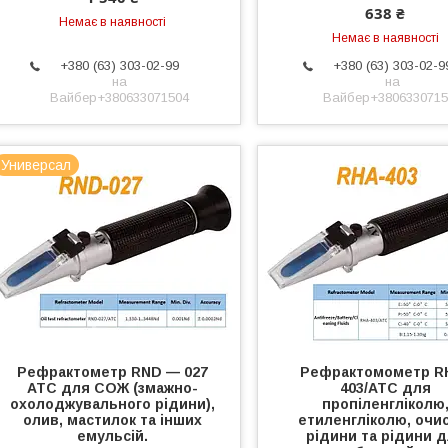
638 ₴
Немає в наявності
Немає в наявності
+380 (63) 303-02-99
+380 (63) 303-02-9
на
на
Вайбер+380633071504
Вайбер+3806330715
Универсал
Рефрактометр RND — 027
Рефрактомометр R
ATC для СОЖ (змажно-
403/ATC для
охолоджувального рідини),
пропіленгліколю
олив, мастилок та інших
етиленгліколю, очи
емульсій.
рідини та рідини 