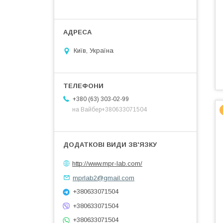
Київ, Україна
+380 (63) 303-02-99
на Вайбер+380633071504
http://www.mpr-lab.com/
mprlab2@gmail.com
+380633071504
+380633071504
+380633071504