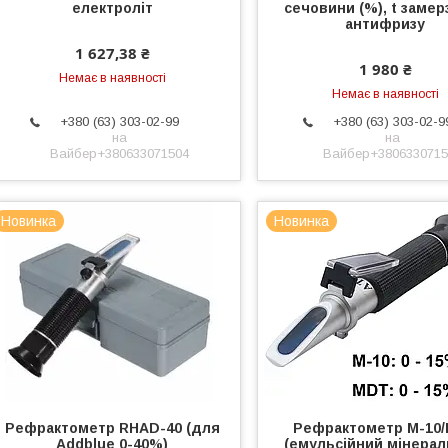
електроліт
сечовини (%), t замер
антифризу
1 627,38 ₴
1 980 ₴
Немає в наявності
Немає в наявності
+380 (63) 303-02-99
+380 (63) 303-02-9
на
на
Вайбер+380633071504
Вайбер+3806330715
Новинка
Новинка
Рефрактометр RHAD-40 (для
Рефрактометр M-10
Addblue 0-40%)
(емульсійний мінерал