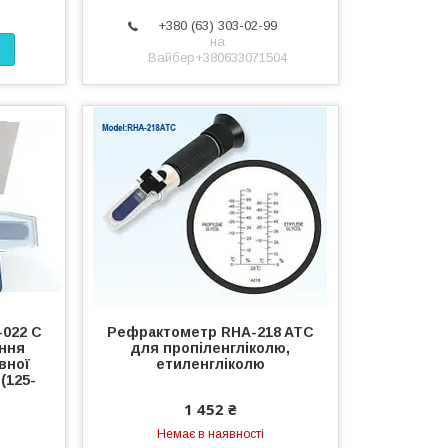
+380 (63) 303-02-99
на
Вайбер+380633071504
022 C
Рефрактометр RHA-218 ATC
ння
для пропіленгліколю,
вної
етиленгліколю
(125-
1 452 ₴
Немає в наявності