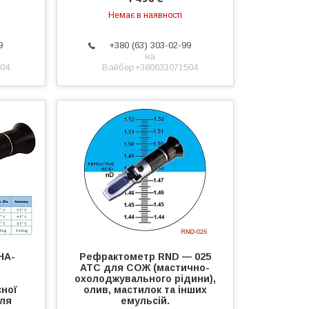
Немає в наявності
9
+380 (63) 303-02-99
на
04
Вайбер+380633071504
HA-
Рефрактометр RND — 025
ATC для СОЖ (мастично-
,
охолоджувального рідини),
сної
олив, мастилок та інших
для
емульсій.