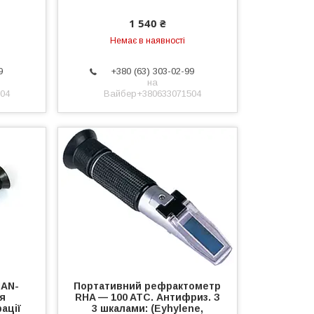
1 540 ₴
Немає в наявності
9
+380 (63) 303-02-99
на
04
Вайбер+380633071504
HAN-
Портативний рефрактометр
ля
RHA — 100 ATC. Антифриз. З
ації
3 шкалами: (Eyhylene,