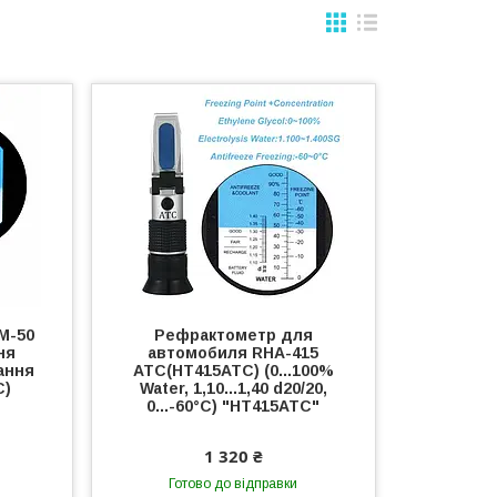
M-50
Рефрактометр для
ня
автомобиля RHA-415
ання
ATC(HT415ATC) (0...100%
C)
Water, 1,10...1,40 d20/20,
0...-60°C) "HT415ATC"
1 320 ₴
Готово до відправки