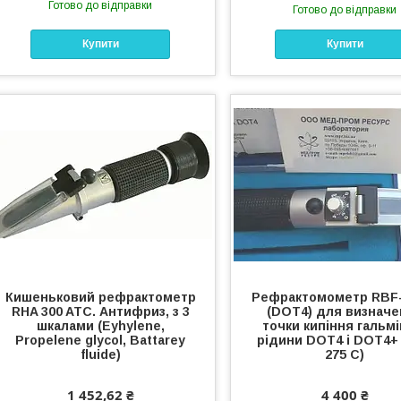
Готово до відправки
Готово до відправки
Купити
Купити
Кишеньковий рефрактометр
Рефрактомометр RBF-
RHA 300 ATC. Антифриз, з 3
(DOT4) для визначе
шкалами (Eyhylene,
точки кипіння гальмі
Propelene glycol, Battarey
рідини DOT4 і DOT4+ 
fluide)
275 С)
1 452,62 ₴
4 400 ₴