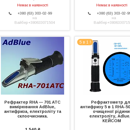
Немає в наявності
Немає в наявності
+380 (63) 303-02-99
+380 (63) 303-02-9
на
на
Вайбер+380633071504
Вайбер+3806330715
5 в 1 !
Рефрактер RHA — 701 ATC
Рефрактометр дл
вимірювання AdBlue,
антифризу 5 в 1 RHA-50
антифриза, електроліту та
очищеної рідини
склоочисника.
електроліту, Adlue
КЕЙСОМ
1 540 ₴