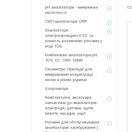
рН аналізатори - вимірювачі
кислотності
ОВП аналізатори ORP
Аналізатори
електропровідності EC та
кількість розчинених речовин у
воді TDS
Комбіновані аналізатори pH,
TDS, EC, ORP, TEMP
Оксиметри: Прилади для
вимірювання концентрації
кисню в різних рідинах
Хлорометри
Комплектуючі, аксесуари,
запчастини до аналізаторів:
електроди, датчики, щупи,
кювети, насадки, ущіл
Розчини для обслуговування
аналізаторів: калібрування (