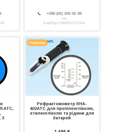
9
+380 (63) 303-02-99
на
04
Вайбер+380633071504
Новинка
я
Рефрактомометр RHA-
5 ATC,
402ATC для пропіленгліколю,
,
етиленгліколю та рідини для
, З
батарей
1 496 ₴