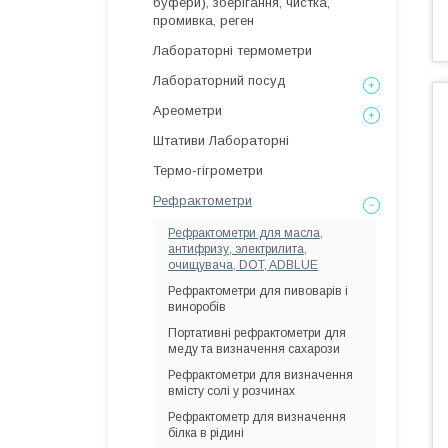
буфери), зберігання, чистка,
промивка, реген
Лабораторні термометри
Лабораторний посуд
Ареометри
Штативи Лабораторні
Термо-гігрометри
Рефрактометри
Рефрактометри для масла,
антифризу, электрилита,
очищувача, DOT, ADBLUE
Рефрактометри для пивоварів і
виноробів
Портативні рефрактометри для
меду та визначення сахарози
Рефрактометри для визначення
вмісту солі у розчинах
Рефрактометр для визначення
білка в рідині