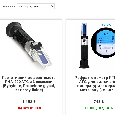
Портативний рефрактометр
Рефрактомометр RT
RHA-200 ATC з 3 шкалами
ATC для визначен
(Eyhylene, Propelene glycol,
температури замерз
Battarey fluide)
метанолу (- 50-0 °
1 452 ₴
748 ₴
Під замовлення
Готово до відправки