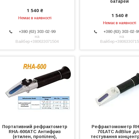
батарей
1 540 ₴
1 540 ₴
Немає в наявності
Немає в наявності
+380 (63) 303-02-99
+380 (63) 303-02-9
на
на
Вайбер+380633071504
Вайбер+3806330715
Портативний рефрактометр
Рефрактомометр R
RHA-600ATC Антифриз
701ATC AdBlue д
(етилен, пропілен),
тестування концентр