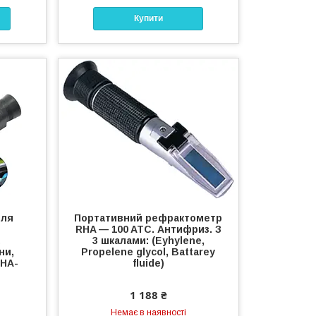
Купити
для
Портативний рефрактометр
RHA — 100 ATC. Антифриз. З
,
3 шкалами: (Eyhylene,
ни,
Propelene glycol, Battarey
RHA-
fluide)
1 188 ₴
Немає в наявності