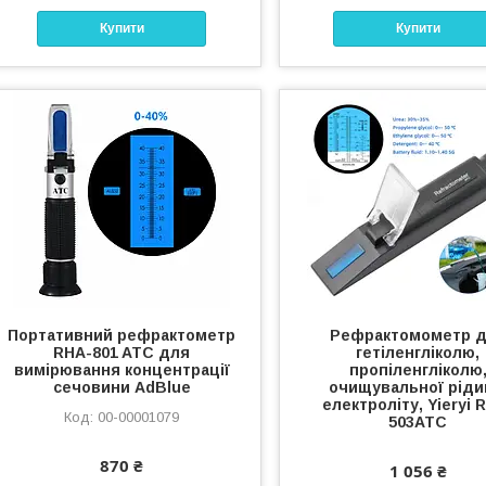
Купити
Купити
Портативний рефрактометр
Рефрактомометр 
RHA-801 ATC для
гетіленгліколю,
вимірювання концентрації
пропіленгліколю
сечовини AdBlue
очищувальної ріди
електроліту, Yieryi 
00-00001079
503ATC
870 ₴
1 056 ₴