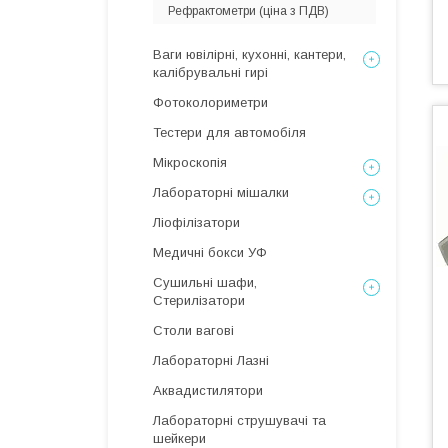
Рефрактометри (ціна з ПДВ)
Ваги ювілірні, кухонні, кантери,
калібрувальні гирі
Фотоколориметри
Тестери для автомобіля
Мікроскопія
Лабораторні мішалки
Ліофілізатори
Медичні бокси УФ
Сушильні шафи,
Стерилізатори
Столи вагові
Лабораторні Лазні
Аквадистилятори
Лабораторні струшувачі та
шейкери