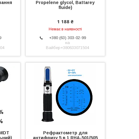
зання
Propelene glycol, Battarey
fluide)
1 188 ₴
Немає в наявності
9
+380 (63) 303-02-99
на
04
Вайбер+380633071504
/MDT
Рефрактометр для
ьний)
антифризу 5 в 1 RHA-501/505