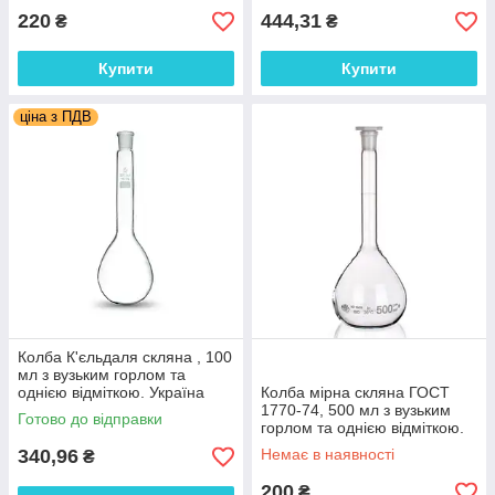
220
444,31
₴
₴
Купити
Купити
ціна з ПДВ
Колба К'єльдаля скляна , 100
мл з вузьким горлом та
однією відміткою. Україна
Колба мірна скляна ГОСТ
1770-74, 500 мл з вузьким
Готово до відправки
горлом та однією відміткою.
Україна
340,96
Немає в наявності
₴
200
₴