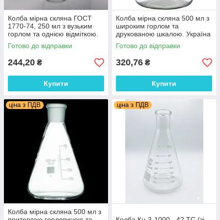
Колба мірна скляна ГОСТ
Колба мірна скляна 500 мл з
1770-74, 250 мл з вузьким
широким горлом та
горлом та однією відміткою.
друкованою шкалою. Україна
Україна
Готово до відправки
Готово до відправки
244,20
320,76
₴
₴
Купити
Купити
ціна з ПДВ
ціна з ПДВ
Колба мірна скляна 500 мл з
притертою горловиною та
Колба Кн-3-1000 - 42 ТС (зі