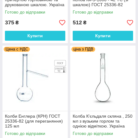
друкованою шкалою. Україна
шкалою) ГОСТ 25336-82
Готово до відправки
Готово до відправки
375
512
₴
₴
Купити
Купити
Цена с НДС
ціна з ПДВ
Колби Енглера (КРН) ГОСТ
Колба К'єльдаля скляна , 250
25336-82 (для переганяння)
мл з вузьким горлом та
125 мл
однією відміткою. Україна
Готово до відправки
Готово до відправки