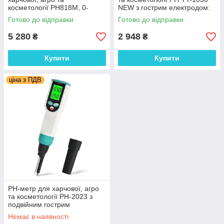
косметології PH818M, 0-
NEW з гострим електродом:
14pH; ±0,05 pH, АТС. Smart
PH: 0,00-14,00pH, АТС.
Готово до відправки
Готово до відправки
Sensor
YIERYI
5 280
2 948
₴
₴
Купити
Купити
ціна з ПДВ
PH-метр для харчової, агро
та косметології PH-2023 з
подвійним гострим
електродом: PH: 0,00-
Немає в наявності
14,00pH, АТС. YIERYI