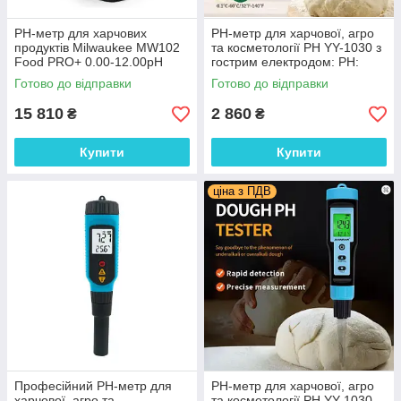
РH-метр для харчових
PH-метр для харчової, агро
продуктів Milwaukee MW102
та косметології PH YY-1030 з
Food PRO+ 0.00-12.00pH
гострим електродом: PH:
±0.02 pH, автомат. каліб.,
0,00-14,00pH, АТС. YIERYI
Готово до відправки
Готово до відправки
Угорщина
15 810
2 860
₴
₴
Купити
Купити
ціна з ПДВ
Професійний PH-метр для
PH-метр для харчової, агро
харчової, агро та
та косметології PH YY-1030