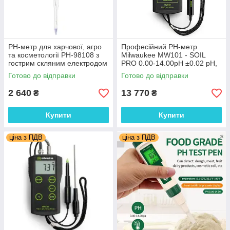
PH-метр для харчової, агро
Професійний PH-метр
та косметології PH-98108 з
Milwaukee MW101 - SOIL
гострим скляним електродом
PRO 0.00-14.00pH ±0.02 pH,
pH: 0.00 – 14.00BNC
ручна кал., Угорщина
Готово до відправки
Готово до відправки
2 640
13 770
₴
₴
Купити
Купити
ціна з ПДВ
ціна з ПДВ