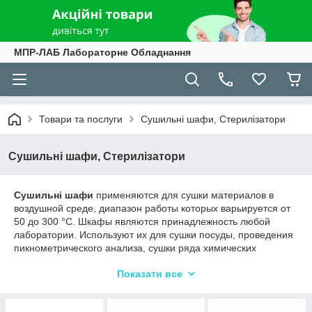
МПР-ЛАБ Лабораторне Обладнання
Товари та послуги
Сушильні шафи, Стерилізатори
Сушильні шафи, Стерилізатори
Сушильні шафи
применяются для сушки материалов в
воздушной среде, диапазон работы которых варьируется от
50 до 300 °С. Шкафы являются принадлежность любой
лаборатории. Используют их для сушки посуды, проведения
пикнометрического анализа, сушки ряда химических
веществ. В зависимости от выполняемой работы, лаборанту
Показати все
или исполнителю подойдет сушильный шкаф, как с
естественной (без вентилятора), так и с принудительной
(наличие вентилятора) конвекцией. Для высушивания