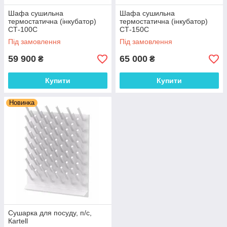
Шафа сушильна
Шафа сушильна
термостатична (інкубатор)
термостатична (інкубатор)
СТ-100С
СТ-150С
Під замовлення
Під замовлення
59 900
65 000
₴
₴
Купити
Купити
Новинка
Сушарка для посуду, п/с,
Каrtell