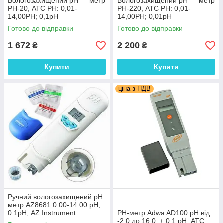
Вологозахищений рН — метр
Вологозахищений рН — метр
РН-20, АТС PH: 0,01-
РН-220, АТС PH: 0,01-
14,00PH; 0,1рН
14,00PH; 0,01рН
Готово до відправки
Готово до відправки
1 672
2 200
₴
₴
Купити
Купити
ціна з ПДВ
Ручний вологозахищений pH
метр AZ8681 0.00-14.00 рН;
0.1рН, AZ Instrument
РН-метр Adwa AD100 рН від
-2,0 до 16,0; ± 0.1 pH, АТС,