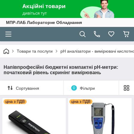
МПР-ЛАБ Лабораторне Обладнання
Товари та послуги
рН аналізатори - вимірювачі кислотно
Напівпрофесійні бюджетні компактні pH-метри:
початковий рівень скринінг вимірювань
Сортування
0
Фільтри
ціна з ПДВ
ціна з ПДВ