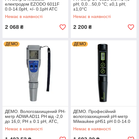
електродом EZODO 6011F
pH; 0,0…50,0 °C; ±0,1 pH;
0.0-14.0рН, +/- 0.1рН АТС
±1,0°C
Немає в наявності
Немає в наявності
2 068
2 200
₴
₴
ДЕМО
ДЕМО
ДЕМО. Вологозахищений РН-
ДЕМО. Професійний
метр ADWA AD11 РН від -2,0
вологозахищений pH-метр
до 16,0; РН ± 0.1 pH, АТС,
Milwaukee pH51 pH 0.0-14.0
авт. калібрування. Угорщина
±0.1 pH, ручне калібрування ,
Немає в наявності
Немає в наявності
Угорщина