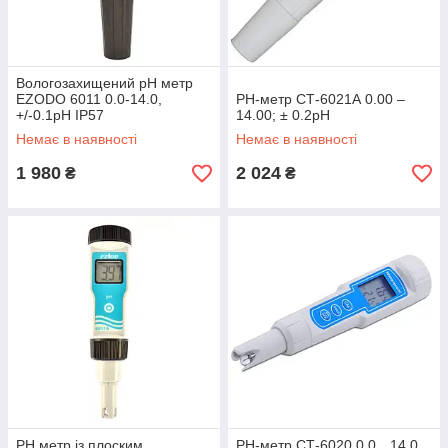
Вологозахищений рН метр
EZODO 6011 0.0-14.0,
РН-метр СТ-6021А 0.00 –
+/-0.1рН IP57
14.00; ± 0.2pH
Немає в наявності
Немає в наявності
1 980
2 024
₴
₴
РН метр із плоским
РН-метр СТ-6020 0,0…14,0