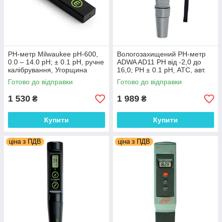
PH-метр Milwaukee рH-600,
Вологозахищений РН-метр
0.0 – 14.0 pH; ± 0.1 pH, ручне
ADWA AD11 РН від -2,0 до
калібрування, Угорщина
16,0; РН ± 0.1 pH, АТС, авт.
калібрування. Угорщина
Готово до відправки
Готово до відправки
1 530
1 989
₴
₴
Купити
Купити
ціна з ПДВ
ціна з ПДВ