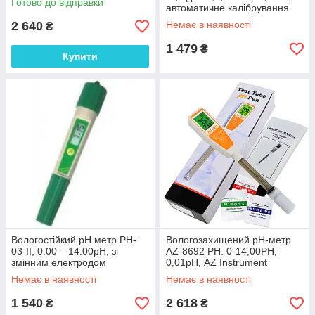
Готово до відправки
автоматичне калібрування.
Угорщина
2 640
Немає в наявності
₴
1 479
₴
Купити
Вологостійкий pH метр PH-
Вологозахищений pH-метр
03-II, 0.00 – 14.00рН, зі
AZ-8692 PH: 0-14,00PH;
змінним електродом
0,01рН, AZ Instrument
Немає в наявності
Немає в наявності
1 540
2 618
₴
₴