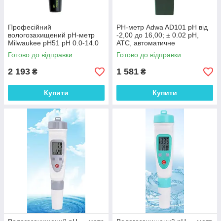
Професійний
PН-метр Adwa AD101 pН від
вологозахищений pH-метр
-2,00 до 16,00; ± 0.02 pH,
Milwaukee pH51 pH 0.0-14.0
АТС, автоматичне
±0.1 pH, ручне калібрування ,
калібрування, Угорщина
Готово до відправки
Готово до відправки
Угорщина
2 193
1 581
₴
₴
Купити
Купити