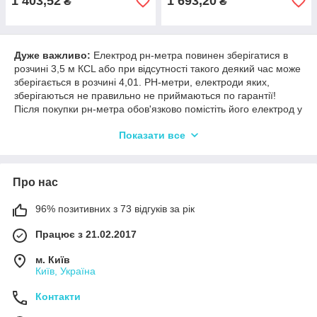
1 403,52
1 693,20
₴
₴
Дуже важливо:
Електрод рн-метра повинен зберігатися в
розчині 3,5 м КСL або при відсутності такого деякий час може
зберігається в розчині 4,01. РН-метри, електроди яких,
зберігаються не правильно не приймаються по гарантії!
Після покупки рн-метра обов'язково помістіть його електрод у
розчин для зберігання електродів або калібрувальний розчин
Показати все
4,01.
Про нас
96% позитивних з 73 відгуків за рік
Працює з 21.02.2017
м. Київ
Київ, Україна
Контакти