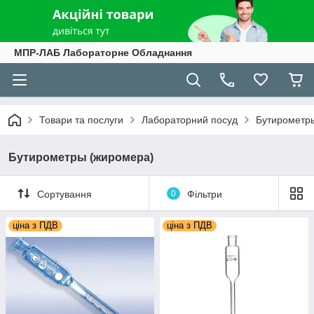
МПР-ЛАБ Лабораторне Обладнання
Товари та послуги
Лабораторний посуд
Бутирометр
Бутирометры (жиромера)
Сортування
0
Фільтри
ціна з ПДВ
ціна з ПДВ