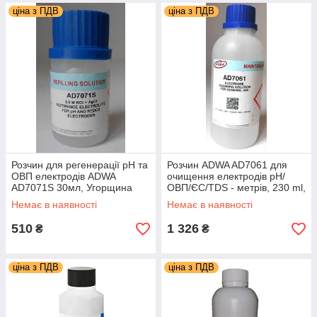
ціна з ПДВ
ціна з ПДВ
Розчин для регенерації рН та
Розчин ADWA AD7061 для
ОВП електродів ADWA
очищення електродів рН/
AD7071S 30мл, Угорщина
ОВП/ЄС/TDS - метрів, 230 ml,
Угорщина
Немає в наявності
Немає в наявності
510
1 326
₴
₴
ціна з ПДВ
ціна з ПДВ