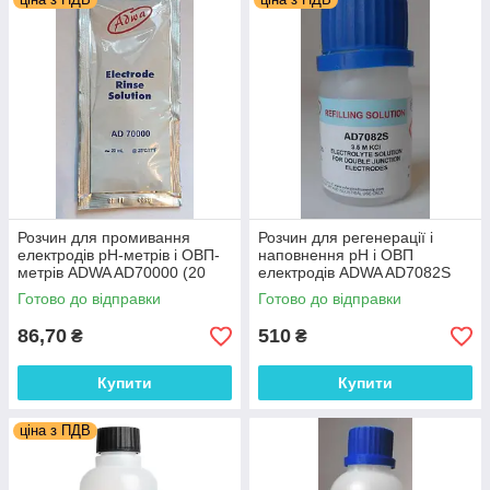
Розчин для промивання
Розчин для регенерації і
електродів рН-метрів і ОВП-
наповнення рН і ОВП
метрів ADWA AD70000 (20
електродів ADWA AD7082S
мл), Угорщина
(30 мл), Угорщина
Готово до відправки
Готово до відправки
86,70
510
₴
₴
Купити
Купити
ціна з ПДВ