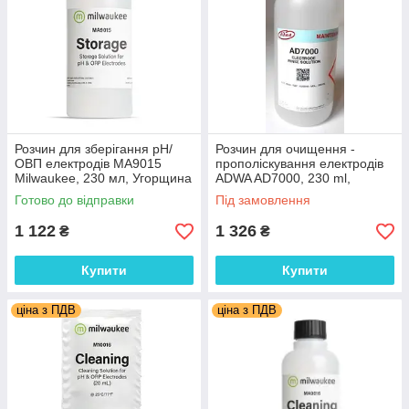
Розчин для зберігання pH/
Розчин для очищення -
ОВП електродів МА9015
прополіскування електродів
Milwaukee, 230 мл, Угорщина
ADWA AD7000, 230 ml,
Угорщина
Готово до відправки
Під замовлення
1 122
1 326
₴
₴
Купити
Купити
ціна з ПДВ
ціна з ПДВ