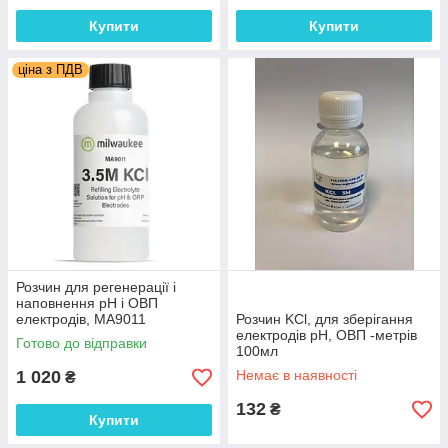
Купити
Купити
ціна з ПДВ
Розчин для регенерації і
наповнення рН і ОВП
електродів, MA9011
Розчин KCl, для зберігання
Milwaukee, 230 мл, Угорщина
електродів рН, ОВП -метрів
Готово до відправки
100мл
1 020
Немає в наявності
₴
132
₴
Купити