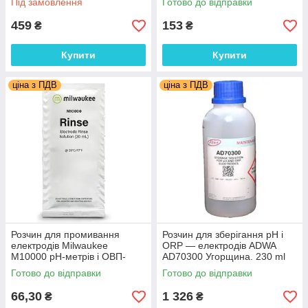
Під замовлення
Готово до відправки
459
153
₴
₴
Купити
Купити
ціна з ПДВ
ціна з ПДВ
Розчин для промивання
Розчин для зберігання рН і
електродів Milwaukee
ORP — електродів ADWA
M10000 pH-метрів і ОВП-
AD70300 Угорщина. 230 ml
метрів, 20 мл, Угорщина
Готово до відправки
Готово до відправки
66,30
1 326
₴
₴