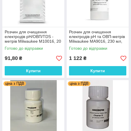
Розчин для очищення
Розчин для очищення
електродів pH/ОВП/TDS -
електродів pH та ОВП-метрів
метрів Milwaukee М10016, 20
Milwaukee МА9016, 230 мл,
мл, Угорщина
Угорщина
Готово до відправки
Готово до відправки
91,80
1 122
₴
₴
Купити
Купити
ціна з ПДВ
ціна з ПДВ