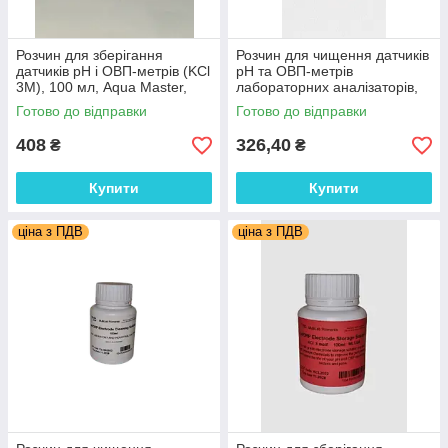
Розчин для зберігання
Розчин для чищення датчиків
датчиків pH і ОВП-метрів (KCl
pH та ОВП-метрів
3M), 100 мл, Aqua Master,
лабораторних аналізаторів,
Нідерланди 1104
100мл, Aqua Master,
Готово до відправки
Готово до відправки
Нідерланди 1105
408
326,40
₴
₴
Купити
Купити
ціна з ПДВ
ціна з ПДВ