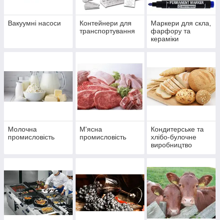
Вакуумні насоси
Контейнери для
Маркери для скла,
транспортування
фарфору та
кераміки
Молочна
М'ясна
Кондитерське та
промисловість
промисловість
хлібо-булочне
виробництво