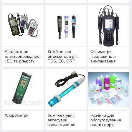
металів, хлору,
нітритів, нітратів,
фосфатів
Аналізатори
Комбіновані
Оксиметри:
електропровідност
аналізатори pH,
Прилади для
і EC та кількість
TDS, EC, ORP,
вимірювання
розчинених
TEMP
концентрації
речовин у воді
кисню в різних
TDS
рідинах
Хлорометри
Комплектуючі,
Розчини для
аксесуари,
обслуговування
запчастини до
аналізаторів:
аналізаторів:
калібрування (