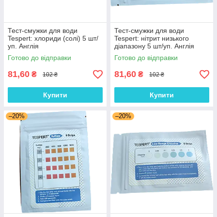
Тест-смужки для води
Тест-смужки для води
Tespert: хлориди (солі) 5 шт/
Tespert: нітрит низького
уп. Англія
діапазону 5 шт/уп. Англія
Готово до відправки
Готово до відправки
81,60
81,60
₴
₴
102 ₴
102 ₴
Купити
Купити
–20%
–20%