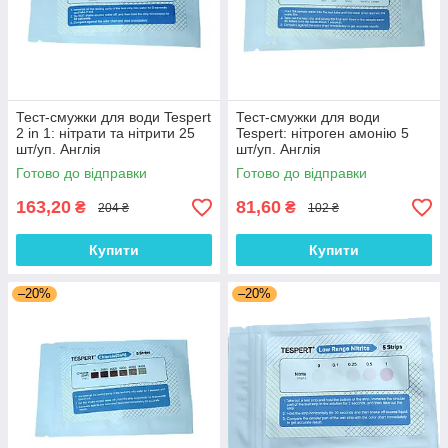
Тест-смужки для води Tespert
Тест-смужки для води
2 in 1: нітрати та нітрити 25
Tespert: нітроген амонію 5
шт/уп. Англія
шт/уп. Англія
Готово до відправки
Готово до відправки
163,20
81,60
₴
₴
204 ₴
102 ₴
Купити
Купити
–20%
–20%