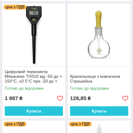
ціна з ПДВ
Цифровий термометр
Milwaukee TH310 від -50 до +
Крапельниця з ковпачком
150°C, ±0.5°C при -20 до +
Страшейна
90°C, зі щупом із нержавіючої
Готово до відправки
Готово до відправки
сталі, Угорщина
1 887
128,85
₴
₴
Купити
Купити
ціна з ПДВ
ціна з ПДВ