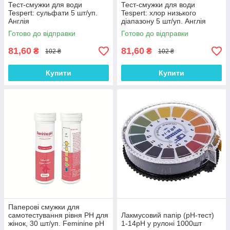
Тест-смужки для води
Тест-смужки для води
Tespert: сульфати 5 шт/уп.
Tespert: хлор низького
Англія
діапазону 5 шт/уп. Англія
Готово до відправки
Готово до відправки
81,60
81,60
₴
₴
102 ₴
102 ₴
Купити
Купити
Паперові смужки для
самотестування рівня PH для
Лакмусовий папір (pH-тест)
жінок, 30 шт/уп. Feminine pH
1-14рН у рулоні 1000шт