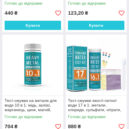
Готово до відправки
Готово до відправки
440
123,20
₴
₴
Купити
Купити
Тест-смужки на метали для
Тест-смужки якості питної
води 10 в 1: мідь, залізо,
води 17 в 1: метали,
марганець, цинк, магній,
хлориди, сульфати, нітрати,
кальцій, ртуть, хром, свинець,
фториди, лужність та інш.
Готово до відправки
Готово до відправки
кадмій 100 шт.
127 шт.
704
880
₴
₴