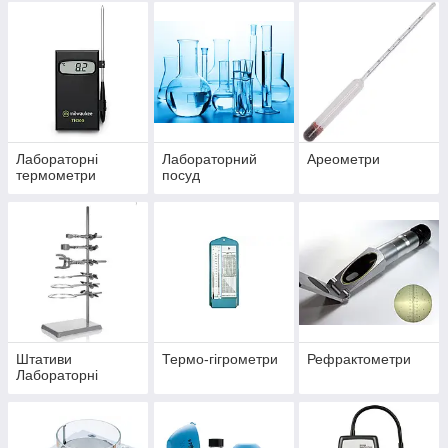
електроди,
буфери),
датчики, щупи,
зберігання, чистка,
кювети, насадки,
промивка, реген
ущіл
Лабораторні
Лабораторний
Ареометри
термометри
посуд
Штативи
Термо-гігрометри
Рефрактометри
Лабораторні