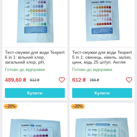
Тест-смужки для води Tespert
Тест-смужки для води Tespert
6 in 1: вільний хлор,
5 in 1: свинець, нікель, залізо,
загальний хлор, рН,
цинк, мідь 25 шт/уп. Англія
жорсткість, лужність,
Готово до відправки
Готово до відправки
ціанурова кислота 25 шт/уп.
Англія
489,60
612
₴
₴
612 ₴
765 ₴
Купити
Купити
–20%
–20%