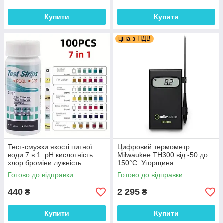
Купити
Купити
ціна з ПДВ
Тест-смужки якості питної
Цифровий термометр
води 7 в 1: рН кислотність
Milwaukee TH300 від -50 до
хлор броміни лужність
150°C .Угорщина
загальна жорсткість цианіди
Готово до відправки
Готово до відправки
100 шт.
440
2 295
₴
₴
Купити
Купити