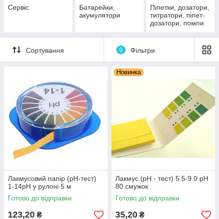
Сервіс
Батарейки,
Піпетки, дозатори,
акумулятори
титратори, піпет-
дозатори, помпи
Сортування
0
Фільтри
Новинка
Лакмусовий папір (pH-тест)
Лакмус (рН - тест) 5.5-9.0 рН
1-14рН у рулоні 5 м
80 смужок
Готово до відправки
Готово до відправки
123,20
35,20
₴
₴