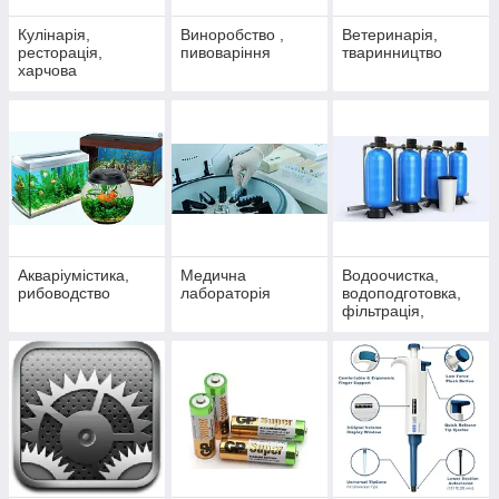
Кулінарія,
Виноробство ,
Ветеринарія,
ресторація,
пивоваріння
тваринництво
харчова
промисловість
Акваріумістика,
Медична
Водоочистка,
рибоводство
лабораторія
водоподготовка,
фільтрація,
дистиляція