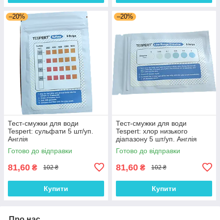
–20%
–20%
Тест-смужки для води
Тест-смужки для води
Tespert: сульфати 5 шт/уп.
Tespert: хлор низького
Англія
діапазону 5 шт/уп. Англія
Готово до відправки
Готово до відправки
81,60
81,60
₴
₴
102 ₴
102 ₴
Купити
Купити
Про нас