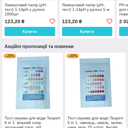
Лакмусовий папір (pH-
Лакмусовий папір (pH-
РН 
тест) 1-14рН у рулоні
тест) 1-14рН у рулоні 5 м
для 
1000шт
пове
вино
123,20
123,20
2 0
₴
₴
0...
Купити
Купити
Акційні пропозиції та новинки
–20%
–20%
Тест-смужки для води Tespert
Тест-смужки для води Tespert
6 in 1: вільний хлор,
5 in 1: свинець, нікель, залізо,
загальний хлор, рН,
цинк, мідь 25 шт/уп. Англія