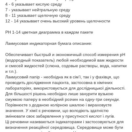
4 - 6 указывает кислую среду
7 - указывает нейтральную среду
8 - 11 указывает щелочную среду
12 - 14 указывает очень высокий уровень щелочности
PH 1-14 цветная диаграмма в каждом пакете
Лакмусовая индикаторная бумага описание:
Обеспечивает быстрый и экономичный способ измерения рН
(водородный показатель) любой необходимой вам жидкости
и смесей жидкостей (слюна, содовые растворы, вода, напитки
и т.п.).
Лакмусовий папір - необхідна як в сім'ї, так і у фахівця, що
проводить дослідження пацієнта, застосовна в хімічних
лабораторіях, використовується для дослідницької діяльності.
Для більшості рішень необхідно лише занурити вузькою
смужкою паперу в необхідний розчин на одну-три секунди.
Порівнюєте з доданою колірною шкалою і вираховуєте
значення. У хімії є речовини, що володіють здатністю
змінювати своє забарвлення у присутності кислот і лугів.
Ці речовини називаються індикаторами і застосовуються для
визначення реакційної середовища. Середовище може бути