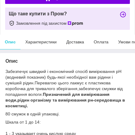
Що таке купити з Пром?
Замовлення під захистом
Опис
Характеристики
Доставка
Оплата
Умови п
Опис
Забезпечує швидкий і економічний спосіб вимірювання рН
(водневий показник) будь-якої необхідної вам рідини і
сумішей рідин.Перевагою цього лакмус є пластикова
коробочка для тривалого зберігання,забезпечує смужки від
попадання вологи.
Призначений для вимірювання
води,рідин організму та вимірювання рн-середовища в
косметиці.
80 смужок в одній упаковці.
Шкала от 1 до 14:
1 - 3 указывает очень кислую среду