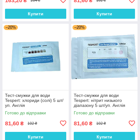
163,20
81,60
₴
₴
204 ₴
102 ₴
Купити
Купити
–20%
–20%
Тест-смужки для води
Тест-смужки для води
Tespert: хлориди (солі) 5 шт/
Tespert: нітрит низького
уп. Англія
діапазону 5 шт/уп. Англія
Готово до відправки
Готово до відправки
81,60
81,60
₴
₴
102 ₴
102 ₴
Купити
Купити