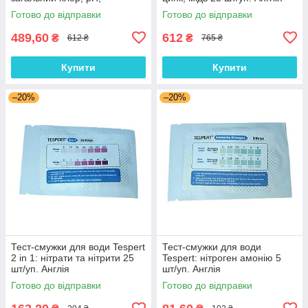
жорсткість, лужність,
Готово до відправки
Готово до відправки
ціанурова кислота 25 шт/уп.
Англія
489,60
612
₴
₴
612 ₴
765 ₴
Купити
Купити
–20%
–20%
Тест-смужки для води Tespert
Тест-смужки для води
2 in 1: нітрати та нітрити 25
Tespert: нітроген амонію 5
шт/уп. Англія
шт/уп. Англія
Готово до відправки
Готово до відправки