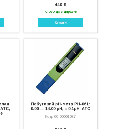
440 ₴
Готово до відправки
Купити
илад
Побутовий pH-метр PH-061:
 ATC,
0.00 ― 14.00 pH; ± 0.1pH. АТС
не
00-00001037