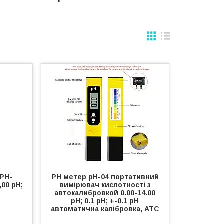
PH-
РН метер рН-04 портативний
,00 рН;
вимірювач кислотності з
автокалибровкой 0.00-14.00
рН; 0.1 рН; +-0.1 рН
автоматична калібровка, ATC