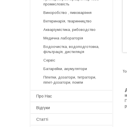
промисловість
Виноробство , пивоваріння
Ветеринарія, тваринництво
Акваріумістика, рибоводство
Медична лабораторія
Водоочистка, водоподготовка,
фільтрація, дистиляція
Сервіс
Батарейки, акумулятори
Піпетки, дозатори, титратори,
піпет-дозатори, помпи
м
Про Нас
П
р
Відгуки
Статті