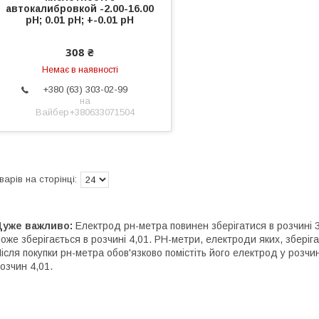
автокалибровкой -2.00-16.00
рН; 0.01 рН; +-0.01 рН
308 ₴
Немає в наявності
+380 (63) 303-02-99
на
Вайбер+380633071504
Дуже важливо:
Електрод рн-метра повинен зберігатися в розчині 3
оже зберігається в розчині 4,01. РН-метри, електроди яких, зберіг
ісля покупки рн-метра обов'язково помістіть його електрод у розч
озчин 4,01.