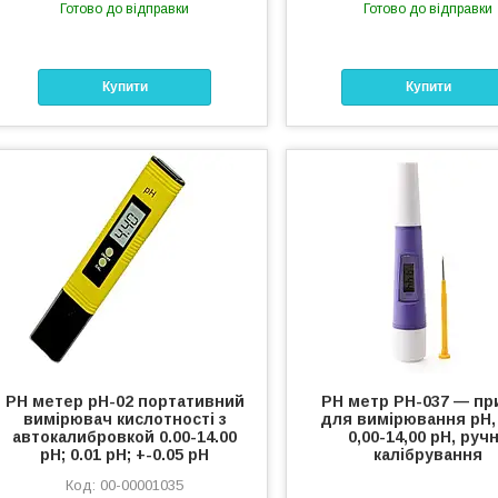
Готово до відправки
Готово до відправки
Купити
Купити
РН метер рН-02 портативний
PH метр PH-037 — пр
вимірювач кислотності з
для вимірювання pH,
автокалибровкой 0.00-14.00
0,00-14,00 рН, руч
рН; 0.01 рН; +-0.05 рН
калібрування
00-00001035