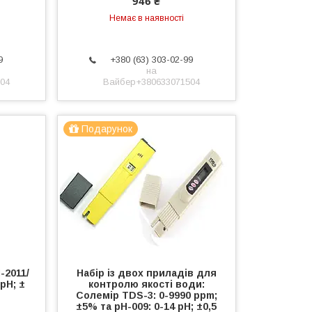
946 ₴
Немає в наявності
9
+380 (63) 303-02-99
на
04
Вайбер+380633071504
Подарунок
-2011/
Набір із двох приладів для
 рН; ±
контролю якості води:
Солемір TDS-3: 0-9990 ppm;
±5% та pH-009: 0-14 pH; ±0,5