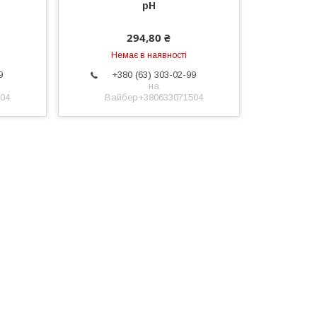
pH
294,80 ₴
Немає в наявності
9
+380 (63) 303-02-99
на
04
Вайбер+380633071504