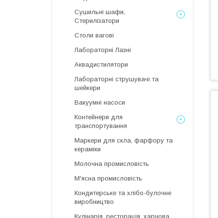
Сушильні шафи,
Стерилізатори
Столи вагові
Лабораторні Лазні
Аквадистилятори
Лабораторні струшувачі та
шейкери
Вакуумні насоси
Контейнери для
транспортування
Маркери для скла, фарфору та
кераміки
Молочна промисловість
М'ясна промисловість
Кондитерське та хлібо-булочне
виробництво
Кулінарія, ресторація, харчова