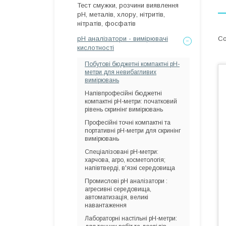
Тест смужки, розчини виявлення
рН, металів, хлору, нітритів,
нітратів, фосфатів
рН аналізатори - вимірювачі
кислотності
Побутові бюджетні компактні pH-
метри для невибагливих
вимірювань
Напівпрофесійні бюджетні
компактні pH-метри: початковий
рівень скринінг вимірювань
Професійні точні компактні та
портативні pH-метри для скринінг
вимірювань
Спеціалізовані pH-метри:
харчова, агро, косметологія;
напівтверді, в'язкі середовища
Промислові рН аналізатори :
агресивні середовища,
автоматизація, великі
навантаження
Лабораторні настільні pH-метри: