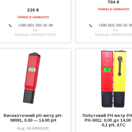
704 ₴
220 ₴
Немає в наявності
Немає в наявності
+380 (63) 303-02-99
+380 (63) 303-02-9
на
на
Вайбер+380633071504
Вайбер+3806330715
Високоточний pH-метр pH-
Побутовий PH метр PH
98081, 0.00 ― 14.00 pH
РН-6011: 0,00 до 14,00
0,1 рН, АТС
00-00001043