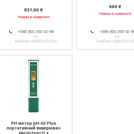
660 ₴
831,60 ₴
Немає в наявності
Немає в наявності
+380 (63) 303-02-99
+380 (63) 303-02-9
на
на
Вайбер+380633071504
Вайбер+3806330715
РН метер рН-02 Plus
портативний вимірювач
кислотності з