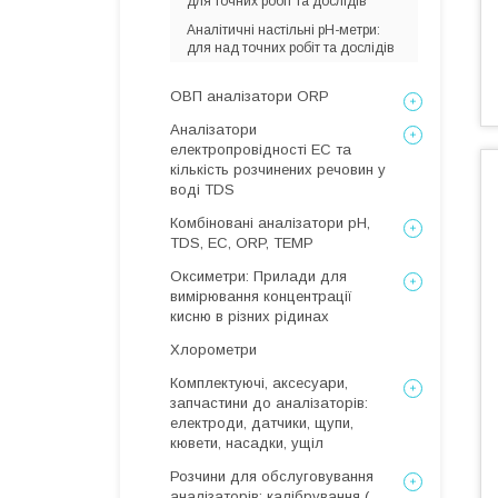
для точних робіт та дослідів
Аналітичні настільні pH-метри:
для над точних робіт та дослідів
ОВП аналізатори ORP
Аналізатори
електропровідності EC та
кількість розчинених речовин у
воді TDS
Комбіновані аналізатори pH,
TDS, EC, ORP, TEMP
Оксиметри: Прилади для
вимірювання концентрації
кисню в різних рідинах
Хлорометри
Комплектуючі, аксесуари,
запчастини до аналізаторів:
електроди, датчики, щупи,
кювети, насадки, ущіл
Розчини для обслуговування
аналізаторів: калібрування (