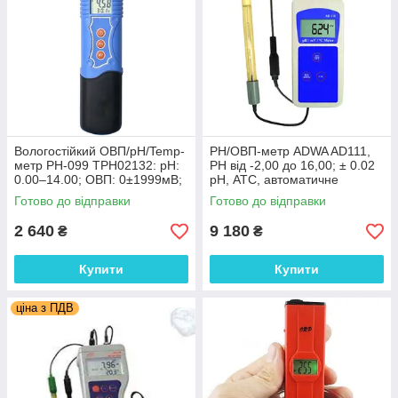
Вологостійкий ОВП/рН/Temp-
PН/ОВП-метр ADWA AD111,
метр PH-099 TPH02132: pH:
РН від -2,00 до 16,00; ± 0.02
0.00–14.00; ОВП: 0±1999мВ;
pH, АТС, автоматичне
±0.02 pH, ±5 мВ
калібрування. Угорщина
Готово до відправки
Готово до відправки
2 640
9 180
₴
₴
Купити
Купити
ціна з ПДВ