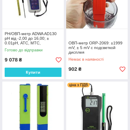
РН/ОВП-метр ADWA AD130
рН від -2,00 до 16,00; ±
0.01pH, АТС, МТС,
ОВП-метр ORP-2069: ±1999
автоматичне калібрування.
mV; ± 5 mV с подсветкой
Готово до відправки
Угорщина
дисплея
9 078
Немає в наявності
₴
902
₴
Купити
ціна з ПДВ