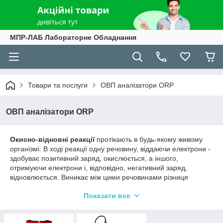
МПР-ЛАБ Лабораторне Обладнання
Товари та послуги
ОВП аналізатори ORP
ОВП аналізатори ORP
Окисно-відновні реакції
протікають в будь-якому живому
організмі. В ході реакції одну речовину, віддаючи електрони -
здобуває позитивний заряд, окислюється, а іншого,
отримуючи електрони і, відповідно, негативний заряд,
відновлюється. Виникає між цими речовинами різниця
потенціалів і називається окислювально-відновним
Показати все
потенціалом (ОВП або редокс-потенціал).
ОВП зазвичай позначається як Eh і виражається в
милливольтах (mV). Значення ОВП для кожної