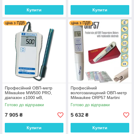
Купити
Купити
ціна з ПДВ
ціна з ПДВ
Професійний ОВП-метр
Професійний
Milwaukee MW500 PRO,
вологозахищений ОВП-метр
діапазон ±1000 мВ,
Milwaukee ORP57 Martini
Угорщина
±1000 mV; ±2 mV
Готово до відправки
Готово до відправки
7 905
5 632
₴
₴
Купити
Купити