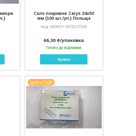
Камери
Скло покривне Zarys 24х50
ч.)
мм (100 шт./уп.) Польща
BENOY-GCE127206
66,30 ₴/упаковка
Готово до відправки
Купити
ціна з ПДВ