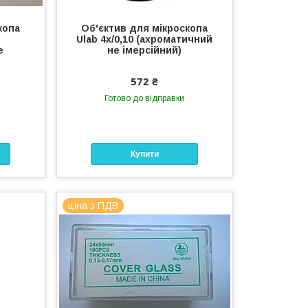
копа
Об'єктив для мікроскопа
Ulab 4х/0,10 (ахроматичний
е
не імерсійний)
572 ₴
Готово до відправки
Купити
ціна з ПДВ