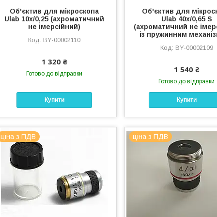
Об'єктив для мікроскопа
Об'єктив для мікрос
Ulab 10х/0,25 (ахроматичний
Ulab 40х/0,65 S
не імерсійний)
(ахроматичний не імер
із пружинним механі
BY-00002110
BY-00002109
1 320 ₴
1 540 ₴
Готово до відправки
Готово до відправки
Купити
Купити
ціна з ПДВ
ціна з ПДВ