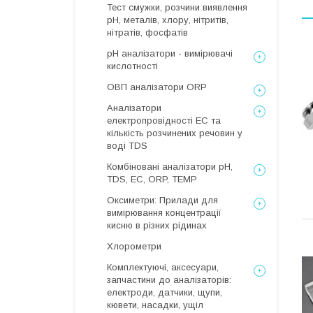
Тест смужки, розчини виявлення
рН, металів, хлору, нітритів,
нітратів, фосфатів
рН аналізатори - вимірювачі
кислотності
ОВП аналізатори ORP
Аналізатори
електропровідності EC та
кількість розчинених речовин у
воді TDS
Комбіновані аналізатори pH,
TDS, EC, ORP, TEMP
Оксиметри: Прилади для
вимірювання концентрації
кисню в різних рідинах
Хлорометри
Комплектуючі, аксесуари,
запчастини до аналізаторів:
електроди, датчики, щупи,
кювети, насадки, ущіл