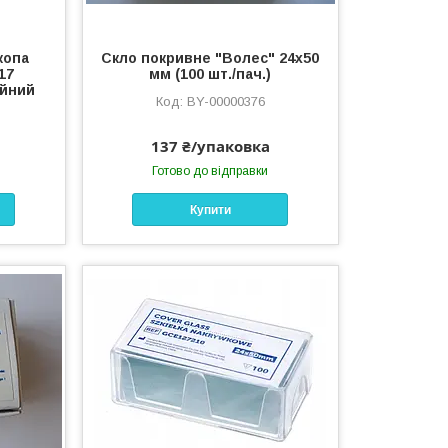
копа
Скло покривне "Волес" 24х50
.17
мм (100 шт./пач.)
ійний
BY-00000376
137 ₴/упаковка
Готово до відправки
Купити