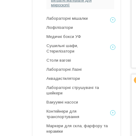
Витратні матеріали для
мікроскопії
Лабораторні мішалки
Ліофілізатори
Медичні бокси УФ
Сушильні шафи,
Стерилізатори
Столи вагові
Лабораторні Лазні
Аквадистилятори
Лабораторні струшувачі та
шейкери
Вакуумні насоси
Контейнери для
транспортування
Маркери для скла, фарфору та
кераміки