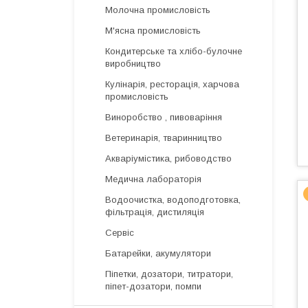
Молочна промисловість
М'ясна промисловість
Кондитерське та хлібо-булочне
виробництво
Кулінарія, ресторація, харчова
промисловість
Виноробство , пивоваріння
Ветеринарія, тваринництво
Акваріумістика, рибоводство
Медична лабораторія
Водоочистка, водоподготовка,
фільтрація, дистиляція
Сервіс
Батарейки, акумулятори
Піпетки, дозатори, титратори,
піпет-дозатори, помпи