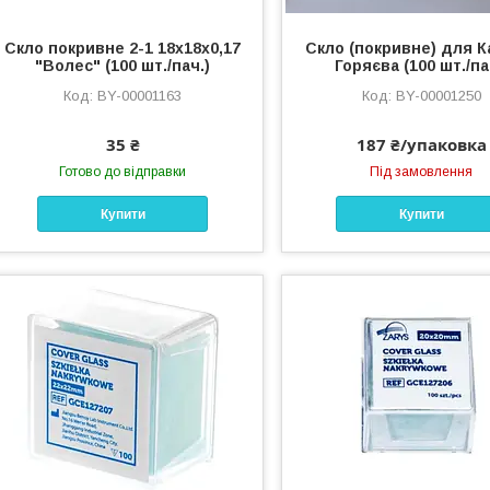
Скло покривне 2-1 18х18х0,17
Скло (покривне) для 
"Волес" (100 шт./пач.)
Горяєва (100 шт./па
BY-00001163
BY-00001250
35 ₴
187 ₴/упаковка
Готово до відправки
Під замовлення
Купити
Купити