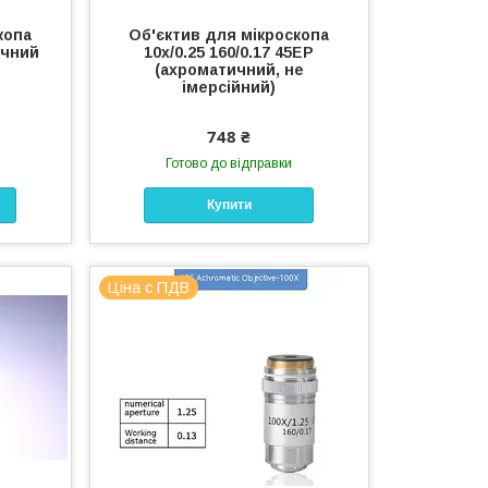
копа
Об'єктив для мікроскопа
ичний
10х/0.25 160/0.17 45ЕР
(ахроматичний, не
імерсійний)
748 ₴
Готово до відправки
Купити
Ціна с ПДВ