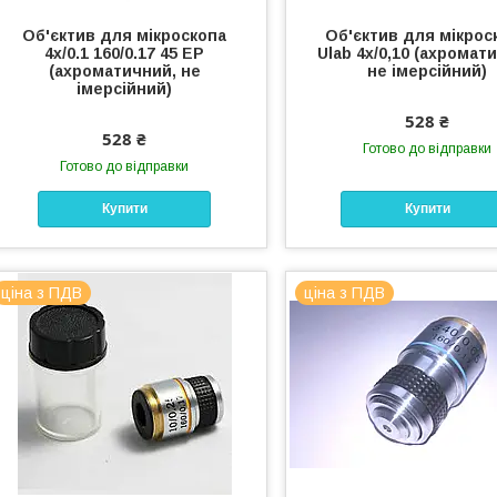
Об'єктив для мікроскопа
Об'єктив для мікрос
4х/0.1 160/0.17 45 ЕР
Ulab 4х/0,10 (ахромат
(ахроматичний, не
не імерсійний)
імерсійний)
528 ₴
528 ₴
Готово до відправки
Готово до відправки
Купити
Купити
ціна з ПДВ
ціна з ПДВ