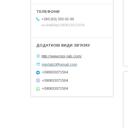
+380 (63) 303-02-99
на Вайбер+380633071504
http://www.mpr-lab.com/
mprlab2@gmail.com
+380633071504
+380633071504
+380633071504