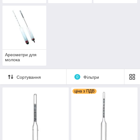
Ареометри для
молока
Сортування
0
Фільтри
ціна з ПДВ