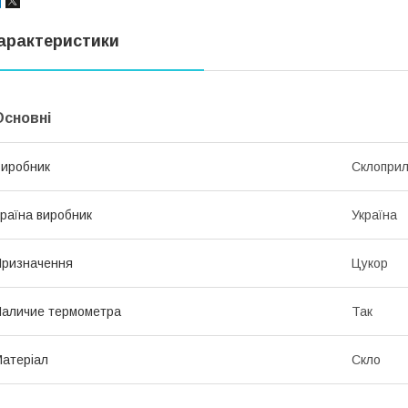
арактеристики
Основні
иробник
Склопри
раїна виробник
Україна
ризначення
Цукор
аличие термометра
Так
атеріал
Скло