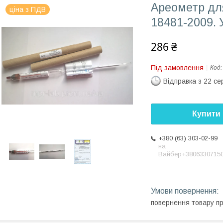
Ареометр дл
ціна з ПДВ
18481-2009. 
286 ₴
Під замовлення
Код
Відправка з 22 се
Купити
+380 (63) 303-02-99
на
Вайбер+3806330715
повернення товару п