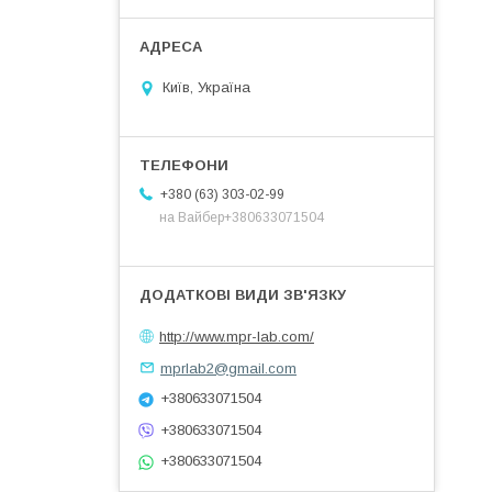
Київ, Україна
+380 (63) 303-02-99
на Вайбер+380633071504
http://www.mpr-lab.com/
mprlab2@gmail.com
+380633071504
+380633071504
+380633071504