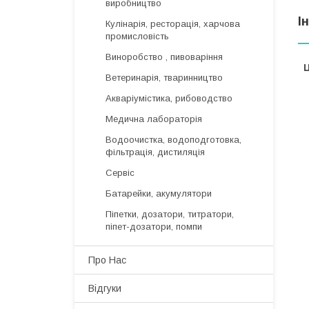
виробництво
І
Кулінарія, ресторація, харчова
промисловість
Виноробство , пивоваріння
Ц
Ветеринарія, тваринництво
Акваріумістика, рибоводство
Медична лабораторія
Водоочистка, водоподготовка,
фільтрація, дистиляція
Сервіс
Батарейки, акумулятори
Піпетки, дозатори, титратори,
піпет-дозатори, помпи
Про Нас
Відгуки