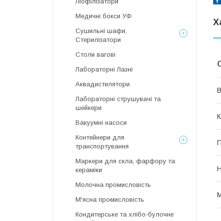
Ліофілізатори
Медичні бокси УФ
Х
Сушильні шафи,
Стерилізатори
Столи вагові
Лабораторні Лазні
Аквадистилятори
В
Лабораторні струшувачі та
шейкери
К
Вакуумні насоси
Контейнери для
П
транспортування
Маркери для скла, фарфору та
Н
кераміки
Молочна промисловість
М
М'ясна промисловість
Кондитерське та хлібо-булочне