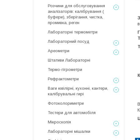
Розчини для обслуговування
аналізаторів: калібрування (
буфери), зберігання, чистка,
промивка, реген
в
Лабораторні термометри
Т
Лабораторний посуд
Т
Ареометри
Штативи Лабораторні
Термо-гігрометри
Рефрактометри
Ваги ювілірні, кухонні, кантери,
калібрувальні гирі
Фотоколориметри
В
К
Тестери для автомобіля
Ц
Мікроскопія
Лабораторні мішалки