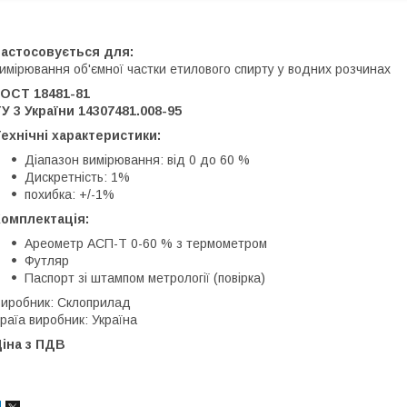
Застосовується для:
имірювання об'ємної частки етилового спирту у водних розчинах
ГОСТ 18481-81
У 3 України 14307481.008-95
ехнічні характеристики:
Діапазон вимірювання: від 0 до 60 %
Дискретність: 1%
похибка: +/-1%
Комплектація:
Ареометр
АСП-Т 0-60 % з термометром
Футляр
Паспорт зі штампом метрології (повірка)
иробник: Склоприлад
раїа виробник: Україна
іна з ПДВ