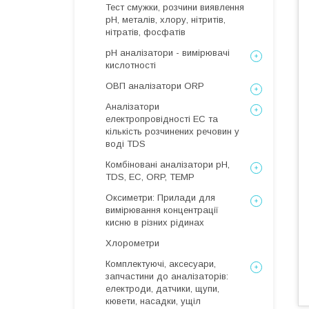
Тест смужки, розчини виявлення
рН, металів, хлору, нітритів,
нітратів, фосфатів
рН аналізатори - вимірювачі
кислотності
ОВП аналізатори ORP
Аналізатори
електропровідності EC та
кількість розчинених речовин у
воді TDS
Комбіновані аналізатори pH,
TDS, EC, ORP, TEMP
Оксиметри: Прилади для
вимірювання концентрації
кисню в різних рідинах
Хлорометри
Комплектуючі, аксесуари,
запчастини до аналізаторів:
електроди, датчики, щупи,
кювети, насадки, ущіл