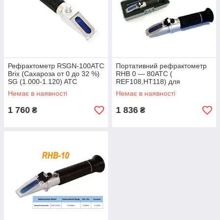
Рефрактометр RSGN-100ATC
Портативний рефрактометр
Brix (Сахароза от 0 до 32 %)
RHB 0 — 80АТС (
SG (1.000-1.120) ATC
REF108,HT118) для
контролю цукру, Brix (0-80%)
Немає в наявності
Немає в наявності
1 760
1 836
₴
₴