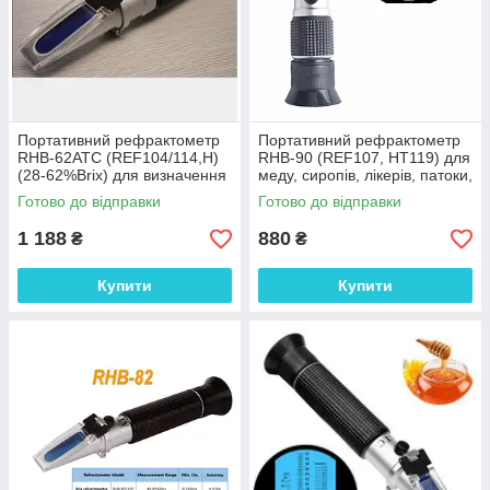
Портативний рефрактометр
Портативний рефрактометр
RHB-62ATC (REF104/114,H)
RHB-90 (REF107, HT119) для
(28-62%Brix) для визначення
меду, сиропів, лікерів, патоки,
концентрації цукрози в
Brix (0-90%) БЕЗ КЕЙСУ
Готово до відправки
Готово до відправки
сиропах З КЕЙСОМ
1 188
880
₴
₴
Купити
Купити