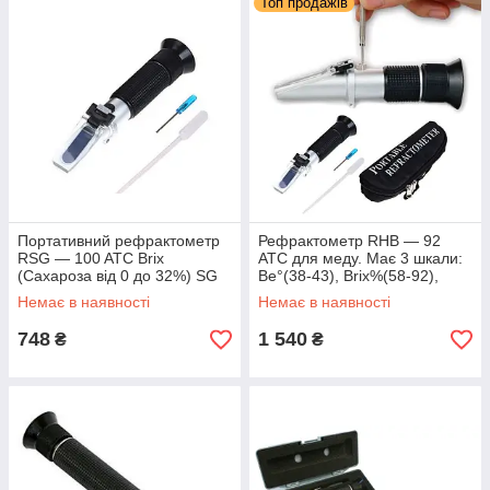
Топ продажів
Портативний рефрактометр
Рефрактометр RHB — 92
RSG — 100 ATC Brix
ATC для меду. Має 3 шкали:
(Сахароза від 0 до 32%) SG
Be°(38-43), Brix%(58-92),
(1.000-1.120) ATC З КЕЙСОМ
вода %(12-27)
Немає в наявності
Немає в наявності
748
1 540
₴
₴