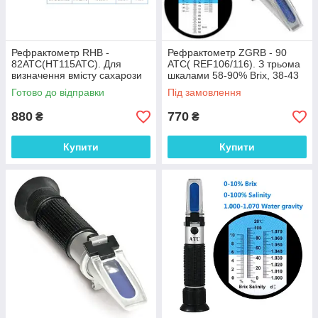
Рефрактометр RHB -
Рефрактометр ZGRB - 90
82ATC(HT115ATC). Для
ATC( REF106/116). З трьома
визначення вмісту сахарози
шкалами 58-90% Brix, 38-43
(45-82% Brix) З КЕЙСОМ
Be, 12-27% water З КЕЙСОМ
Готово до відправки
Під замовлення
880
770
₴
₴
Купити
Купити