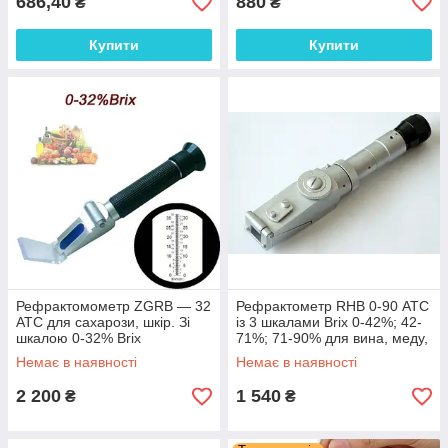
686,40
880
₴
₴
Купити
Купити
Рефрактомометр ZGRB — 32
Рефрактометр RHB 0-90 АТС
ATC для сахарози, шкір. Зі
із 3 шкалами Brix 0-42%; 42-
шкалою 0-32% Brix
71%; 71-90% для вина, меду,
варення, соків
Немає в наявності
Немає в наявності
2 200
1 540
₴
₴