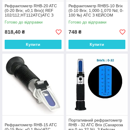
Рефрактометр RHB-20 ATC
Рефрактометр RHBS-10 Brix
(0-20 Brix; ±0,1 Brix)( REF
(0-10 Brix; 1,000-1,070 Nd; 0-
102/112,HT112ATC)АТС З
100 ‰) АТС З КЕЙСОМ
КЕЙСОМ
Готово до відправки
Готово до відправки
818,40
748
₴
₴
Купити
Купити
Портативний рефрактометр
Рефрактометр RHB-15 ATC
RHB - 32 ATC Brix (Сахароза
(0-15 Brix; ±0,1 Brix)АТС
від 0 до 32 %). З Кейсом