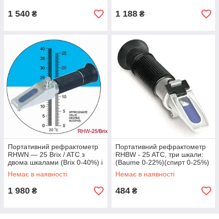
1 540
1 188
₴
₴
Портативний рефрактометр
Портативний рефрактометр
RHWN — 25 Brix / ATC з
RHBW - 25 ATC, три шкали:
двома шкалами (Brix 0-40%) і
(Baume 0-22%)(спирт 0-25%)
(спирт 0-25%) виборошкам і
(Brix 0-40%) БЕЗ КЕЙСУ
Немає в наявності
Немає в наявності
пивоварам
1 980
484
₴
₴