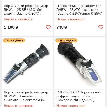
Портативний рефрактометр
Портативний рефрактометр
RHW — 25 BE / ATC, Дві
RHBW - 25 ATC, три шкали:
шкали: (Baume 0-20%) і
(Baume 0-22%)(спирт 0-25%)
(спирт 0-25%)
(Brix 0-40%) З КЕЙСОМ
Немає в наявності
Немає в наявності
1 100
748
₴
₴
Топ продажів
Топ продажів
Портативний рефрактометр
RHB-32 D ATC Портативний
RHW-25. Зі шкалою для
рефрактомометр Brix
вимірювання алкоголю (0-
(Сахароза від 0 до 32%)
25%)
Оechsle (0-140) ATC
Немає в наявності
Немає в наявності