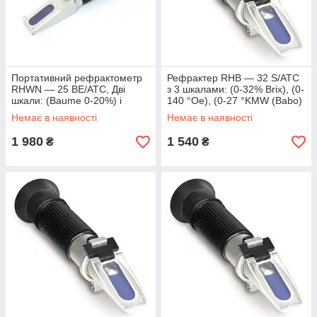
приладу можна виміряти вміст спирту і цукру в будь-якому
алкогольному напої і перевірити його якість.
Портативний рефрактометр
Рефрактер RHB — 32 S/ATC
RHWN — 25 BE/ATC, Дві
з 3 шкалами: (0-32% Brix), (0-
шкали: (Baume 0-20%) і
140 °Oe), (0-27 °KMW (Babo)
(спирт 0-25%)
Немає в наявності
Немає в наявності
1 980
1 540
₴
₴