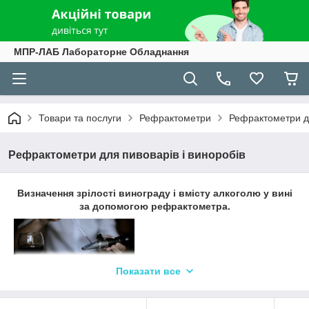
МПР-ЛАБ Лабораторне Обладнання
Товари та послуги
Рефрактометри
Рефрактометри дл
Рефрактометри для пивоварів і виноробів
Визначення зрілості винограду і вмісту алкоголю у вині
за допомогою рефрактометра.
Показати все
Проц
єс
з виготовлен
ні
я вина включає безліч етапів: вирощування