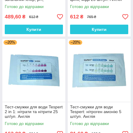
жорсткість, лужність,
Готово до відправки
Готово до відправки
ціанурова кислота 25 шт/уп.
Англія
489,60
612
₴
₴
612 ₴
765 ₴
Купити
Купити
–20%
–20%
Тест-смужки для води Tespert
Тест-смужки для води
2 in 1: нітрати та нітрити 25
Tespert: нітроген амонію 5
шт/уп. Англія
шт/уп. Англія
Готово до відправки
Готово до відправки