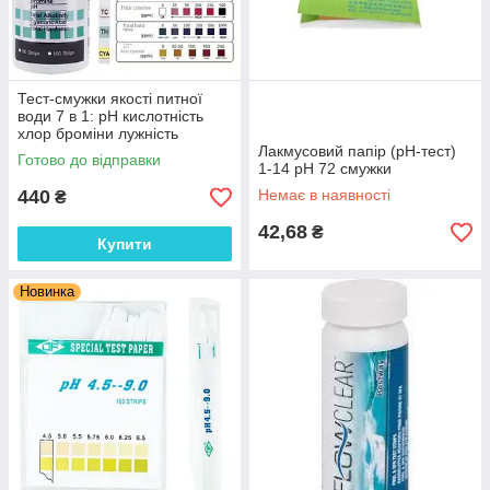
Тест-смужки якості питної
води 7 в 1: рН кислотність
хлор броміни лужність
загальна жорсткість цианіди
Лакмусовий папір (рН-тест)
Готово до відправки
100 шт.
1-14 рН 72 смужки
440
Немає в наявності
₴
42,68
₴
Купити
Новинка