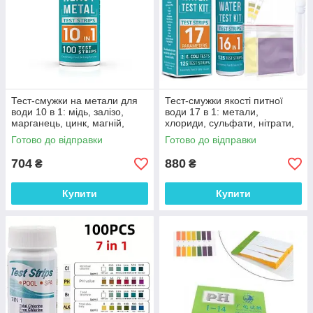
Тест-смужки на метали для
Тест-смужки якості питної
води 10 в 1: мідь, залізо,
води 17 в 1: метали,
марганець, цинк, магній,
хлориди, сульфати, нітрати,
кальцій, ртуть, хром, свинець,
фториди, лужність та інш.
Готово до відправки
Готово до відправки
кадмій 100 шт.
127 шт.
704
880
₴
₴
Купити
Купити