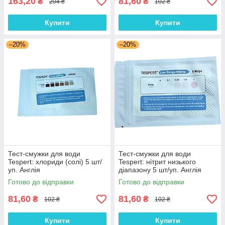
163,20
81,60
₴
₴
204 ₴
102 ₴
Купити
Купити
–20%
–20%
Тест-смужки для води
Тест-смужки для води
Tespert: хлориди (солі) 5 шт/
Tespert: нітрит низького
уп. Англія
діапазону 5 шт/уп. Англія
Готово до відправки
Готово до відправки
81,60
81,60
₴
₴
102 ₴
102 ₴
Купити
Купити