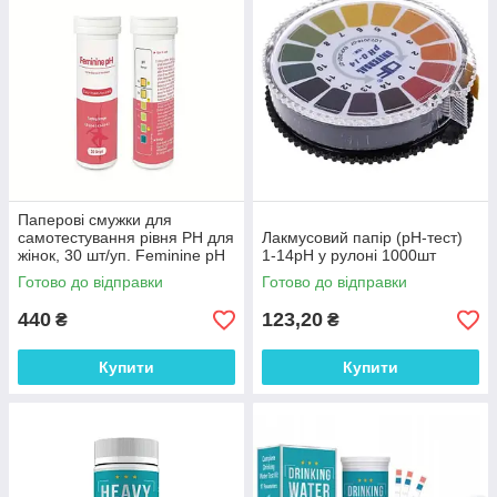
Паперові смужки для
самотестування рівня PH для
Лакмусовий папір (pH-тест)
жінок, 30 шт/уп. Feminine pH
1-14рН у рулоні 1000шт
Готово до відправки
Готово до відправки
440
123,20
₴
₴
Купити
Купити