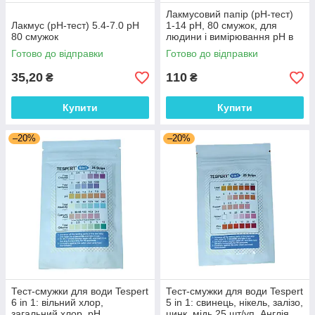
Лакмусовий папір (рН-тест)
Лакмус (рН-тест) 5.4-7.0 pH
1-14 рН, 80 смужок, для
80 смужок
людини і вимірювання рН в
косметиці
Готово до відправки
Готово до відправки
35,20
110
₴
₴
Купити
Купити
–20%
–20%
Тест-смужки для води Tespert
Тест-смужки для води Tespert
6 in 1: вільний хлор,
5 in 1: свинець, нікель, залізо,
загальний хлор, рН,
цинк, мідь 25 шт/уп. Англія