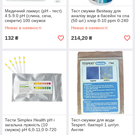
Медичний лакмус (рН - тест)
Тест смужки Bestway для
4.5-9.0 рН (слина, сеча,
аналізу води в басейні та спа
секрети) 100 смужок
(50 шт.) хлор 0-10 ppm 0-240
ppm pH 6,2-8,4. Китай
Немає в наявності
Немає в наявності
132
214,20
₴
₴
Тести Simplex Health pH і
Тест-смужки для води
загальна лужність (10
Tespert: бактерії 1 шт/уп.
смужок) pH 6,0-11,0 0-720
Англія
ppm США-Великобританія