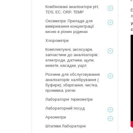
Комбіновані аналізатори pH,
E
TDS, EC, ORP, TEMP
з
Оксиметри: Прилади для
У
вимірювання концентрації
с
кисню в різних рідинах
Хлорометри
Комплектуючі, аксесуари,
запчастини до аналізаторів:
електроди, датчики, щупи,
кювети, насадки, ущіл
Розчини для обслуговування
аналізаторів: калібрування (
буфери), зберігання, чистка,
промивка, реген
Лабораторні термометри
Лабораторний посуд
Ареометри
Штативи Лабораторні