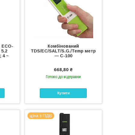
F ECO-
Комбінований
 5.2
TDS/EC/SALT/S.G./Temp метр
 4 ~
— C-100
668,80 ₴
Готово до відправки
Купити
ціна з ПДВ