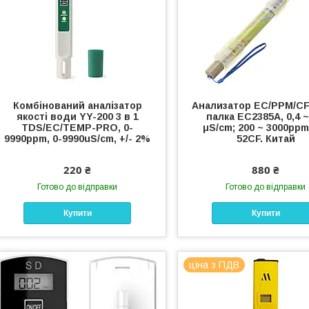
Комбінований аналізатор
Анализатор EC/PPM/C
якості води YY-200 3 в 1
палка EC2385А, 0,4 ~
TDS/EC/TEMP-PRO, 0-
μS/cm; 200 ~ 3000ppm;
9990ppm, 0-9990uS/cm, +/- 2%
52CF. Китай
220 ₴
880 ₴
Готово до відправки
Готово до відправки
Купити
Купити
ціна з ПДВ