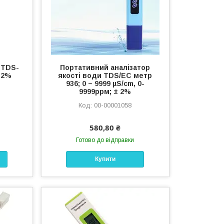
 TDS-
Портативний аналізатор
- 2%
якості води TDS/EC метр
936; 0 ~ 9999 µS/cm, 0-
9999ррм; ± 2%
00-00001058
580,80 ₴
Готово до відправки
Купити