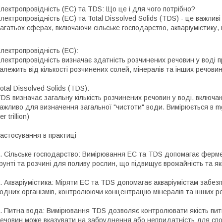
лектропровідність (EC) та TDS: Що це і для чого потрібно?
лектропровідність (EC) та Total Dissolved Solids (TDS) - це важливі
агатьох сферах, включаючи сільське господарство, акваріумістику, 
лектропровідність (EC):
лектропровідність визначає здатність розчинених речовин у воді
алежить від кількості розчинених солей, мінералів та інших речови
otal Dissolved Solids (TDS):
DS визначає загальну кількість розчинених речовин у воді, включаю
ажливо для визначення загальної "чистоти" води. Вимірюється в mg/L
er trillion)
астосування в практиці
. Сільське господарство: Вимірювання EC та TDS допомагає ферм
рунті та розчині для поливу рослин, що підвищує врожайність та які
. Акваріумістика: Міряти EC та TDS допомагає акваріумістам забе
одних організмів, контролюючи концентрацію мінералів та інших р
. Питна вода: Вимірювання TDS дозволяє контролювати якість питно
ечовин може вказувати на забруднення або непридатність для сп