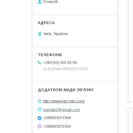
Олексій
Київ, Україна
+380 (63) 303-02-99
на Вайбер+380633071504
http://www.mpr-lab.com/
mprlab2@gmail.com
+380633071504
+380633071504