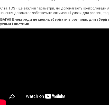
C та TDS - це важливі параметри, які допомагають контролювати як
начення допомагає забезпечити оптимальні умови для рослин, тва
ВАГА!! Електроди не можна зберігати в розчинах для збері
ухими і чистими.