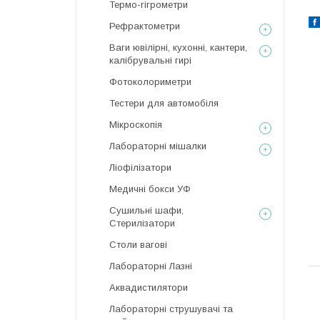
Термо-гігрометри
Рефрактометри
Ваги ювілірні, кухонні, кантери,
калібрувальні гирі
Фотоколориметри
Тестери для автомобіля
Мікроскопія
Лабораторні мішалки
Ліофілізатори
Медичні бокси УФ
Сушильні шафи,
Стерилізатори
Столи вагові
Лабораторні Лазні
Аквадистилятори
Лабораторні струшувачі та