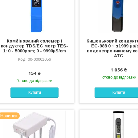
Комбінований солемер і
Кишеньковий кондукт
кондуктер TDS/EC метр TES-
EC-988 0 ~ ±1999 μs/
1: 0 - 5000ppm; 0 - 9990µS/cm
водонепроникному кор
АТС
00-00001056
1 056 ₴
154 ₴
Готово до відправки
Готово до відправки
Купити
Купити
Новинка