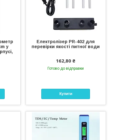
ометр
Електролізер PR-402 для
cm у
перевірки якості питної води
пусі,
162,80 ₴
Готово до відправки
Купити