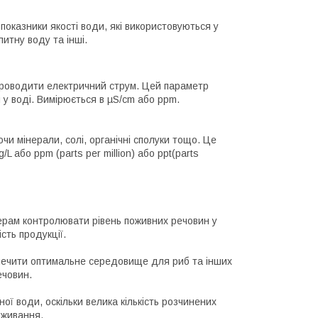
 показники якості води, які використовуються у
питну воду та інші.
 проводити електричний струм. Цей параметр
н у воді. Вимірюється в µS/cm або ppm.
чи мінерали, солі, органічні сполуки тощо. Це
 або ppm (parts per million) або ppt(parts
ерам контролювати рівень поживних речовин у
сть продукції.
зпечити оптимальне середовище для риб та інших
ечовин.
ї води, оскільки велика кількість розчинених
оживання.