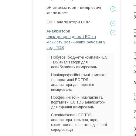
Е
рН аналізатори - вимірювачі
Е
кислотності
б
ОВП аналізатори ORP
Е
Аналізатори
електропровідності EC та
Е
кількість розчинених речовин у
з
воді TDS
T
Побутові бюджетні компактні EC
T
TDS аналізатори для
в
невибагливих вимірювань
p
Напівпрофесійні точні компактні
та портативні EC TDS
З
аналізатори для скринінг
вимірювань
1
Професійні точні компактні та
ґ
портативні EC TDS аналізатори
для скринінг вимірювань
2
Спеціалізовані EC TDS
в
аналізатори: харчова, агро,
косметологія; напівтверді, в'язкі
3
середовища
р