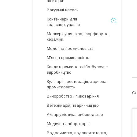
шейкери
Вакуумні насоси
Контейнери для
транспортування
Маркери для скла, фарфору та
кераміки
Молочна промисловість
М'ясна промисловість
Кондитерське та хлібо-булочне
виробництво
Кулінарія, ресторація, харчова
промисловість
Виноробство , пивоваріння
Ветеринарія, тваринництво
Акваріумістика, рибоводство
Медична лабораторія
Водоочистка, водоподготовка,