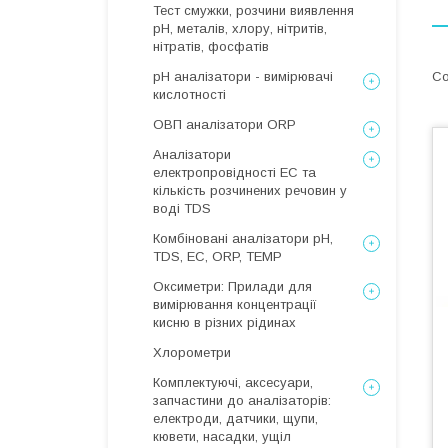
Тест смужки, розчини виявлення
рН, металів, хлору, нітритів,
нітратів, фосфатів
рН аналізатори - вимірювачі
кислотності
ОВП аналізатори ORP
Аналізатори
електропровідності EC та
кількість розчинених речовин у
воді TDS
Комбіновані аналізатори pH,
TDS, EC, ORP, TEMP
Оксиметри: Прилади для
вимірювання концентрації
кисню в різних рідинах
Хлорометри
Комплектуючі, аксесуари,
запчастини до аналізаторів:
електроди, датчики, щупи,
кювети, насадки, ущіл