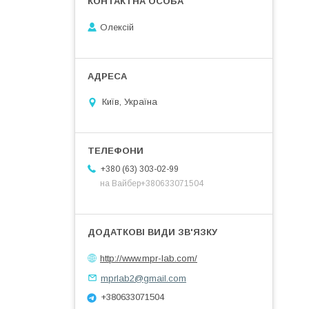
Олексій
Київ, Україна
+380 (63) 303-02-99
на Вайбер+380633071504
http://www.mpr-lab.com/
mprlab2@gmail.com
+380633071504