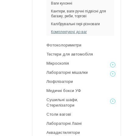
Ваги кухонні
Кантери, ваги ручні підвісні для
багажу, риби, торгові
Калібрувальні гирі-різноваги
Комплектуючі до ваг
Фотоколориметри
Тестери для автомобіля
Мікроскопія
Лабораторні мішалки
Ліофілізатори
Медичні бокси УФ
Сушильні шафи,
Стерилізатори
Столи вагові
Лабораторні Лазні
Аквадистилятори