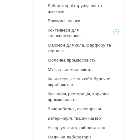
Лабораторні струшувачі та
шейкери
Вакуумні насоси
Контейнери для
транспортування
Маркери для скла, фарфору та
кераміки
Молочна промисловість
М'ясна промисловість
Кондитерське та хлібо-булочне
виробництво
Кулінарія, ресторація, харчова
промисловість
Виноробство , пивоваріння
Ветеринарія, тваринництво
Акваріумістика, рибоводство
Медична лабораторія