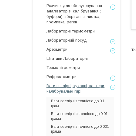
Розчини для обслуговування
аналізаторів: калібрування (
буфери), зберігання, чистка,
промивка, реген
Лабораторні термометри
Лабораторний посуд
Ареометри
Штативи Лабораторні
Термо-гігрометри
Рефрактометри
Ваги ювілірні, кухонні, кантери,
калібрувальні гирі
Ваги ювелірні з точністю до 0,1
грам
Ваги ювелірні із точністю до 0,01
грама
Ваги ювелірні з точністю до 0,001
грама