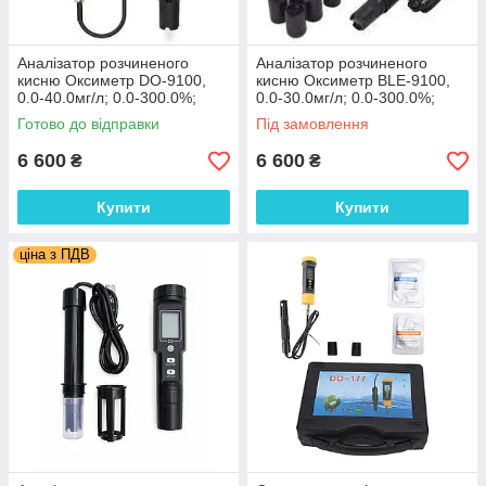
Аналізатор розчиненого
Аналізатор розчиненого
кисню Оксиметр DO-9100,
кисню Оксиметр BLE-9100,
0.0-40.0мг/л; 0.0-300.0%;
0.0-30.0мг/л; 0.0-300.0%;
±1.5%. АТС. Eavan
±1.5%. АТС. YIERYI
Готово до відправки
Під замовлення
6 600
6 600
₴
₴
Купити
Купити
ціна з ПДВ