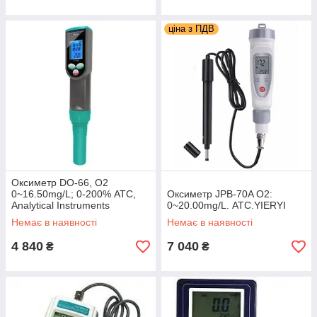
ціна з ПДВ
Оксиметр DO-66, О2
0~16.50mg/L; 0-200% АТС,
Оксиметр JPB-70A О2:
Analytical Instruments
0~20.00mg/L. АТС.YIERYI
Немає в наявності
Немає в наявності
4 840
7 040
₴
₴