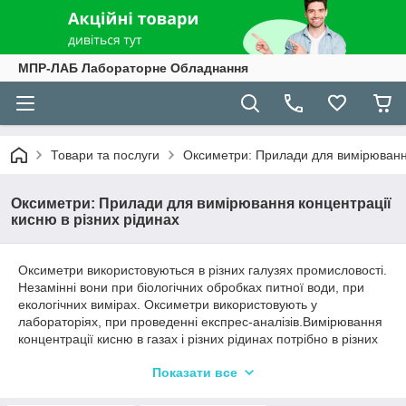
МПР-ЛАБ Лабораторне Обладнання
Товари та послуги
Оксиметри: Прилади для вимірювання
Оксиметри: Прилади для вимірювання концентрації
кисню в різних рідинах
Оксиметри використовуються в різних галузях промисловості.
Незамінні вони при біологічних обробках питної води, при
екологічних вимірах. Оксиметри використовують у
лабораторіях, при проведенні експрес-аналізів.Вимірювання
концентрації кисню в газах і різних рідинах потрібно в різних
галузях: хімічної, фармацевтичної, нафтохімічної,
Показати все
нафтопереробної, харчової та ін Якщо застосовують будь
біотехнології, обов'язково потрібно знати кількість