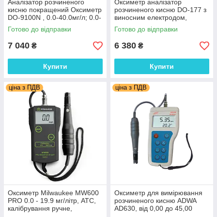
Аналізатор розчиненого
Оксиметр аналізатор
кисню покращений Оксиметр
розчиненого кисню DO-177 з
DO-9100N , 0.0-40.0мг/л; 0.0-
виносним електродом,
300.0%; ±1.5%. АТС. Eavan
діапазон DO: 0~199.9% /
Готово до відправки
Готово до відправки
0~20мг/л; Temp: 0°C~50°C.
ATC
7 040
6 380
₴
₴
Купити
Купити
ціна з ПДВ
ціна з ПДВ
Кількість розчиненого кисню у воді може залежати від
температури (більше кисню в холодній воді), тиску (більше
кисню розчиниться у воді при більшому тиску) і солоності
(більше кисню у воді низької солоності). Розпад органічного
матеріалу у воді, викликаний або хімічними процесами, або
дією мікробів у неочищених стічних водах, або мертвою
рослинністю може серйозно знизити концентрацію
розчиненого кисню. «Відпрацьована» вода, що скидається у
відкриті джерела після охолодження обладнання на
виробництвах або електростанціях, підвищує температуру
води і знижує вміст кисню.
Оксиметр Milwaukee MW600
Оксиметр для вимірювання
PRO 0.0 - 19.9 мг/літр, АТС,
розчиненого кисню ADWA
калібрування ручне,
AD630, від 0,00 до 45,00
Угорщина
ppm; ± 0,01ppm, АТС,