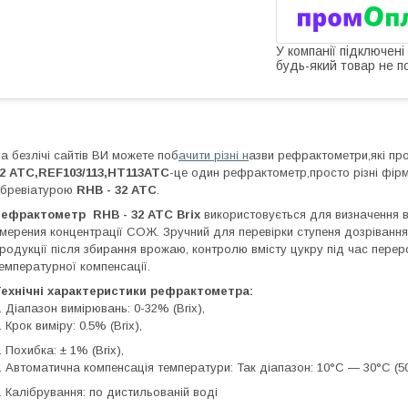
У компанії підключені
будь-який товар не п
а безлічі сайтів ВИ можете поб
ачити різні н
азви рефрактометри,які пр
2 ATC,REF103/113,HT113ATC
-це один рефрактометр,просто різні фірм
бревіатурою
RHB - 32 ATC
.
Рефрактометр
RHB - 32 ATC Brix
використовується для визначення в
мерения концентрації СОЖ. Зручний для перевірки ступеня дозрівання 
родукції після збирання врожаю, контролю вмісту цукру під час пере
емпературної компенсації.
ехнічні характеристики рефрактометра:
. Діапазон вимірювань: 0-32% (Brix),
. Крок виміру: 0.5% (Brix),
. Похибка: ± 1% (Brix),
. Автоматична компенсація температури: Так діапазон: 10°C ― 30°C (5
. Калібрування: по дистильованій воді