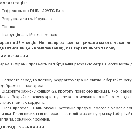
омплектація:
. Рефрактометр
RHB - 32ATC Brix
. Викрутка для калібрування
. Піпетка
. Інструкція англійською мовою
арантія 12 місяців.
Не поширюється на прилади мають механічн
дивитися вище - Комплектація), без гарантійного талону.
ВИМІРЮВАННЯ
еред вимірами проведіть калібрування рефрактометра з допомогою д
. Направте передню частину рефрактометра на світло, обертайте регул
ідображення перехрестя.
. Відкрийте захисну кришку (2), протріть поверхню призми м'якої баво
ідини. Закрийте захисну кришку, злегка натиснувши на неї, потім подив
вітлих і темних кордонів.
. Після проведення вимірювань ретельно протріть вологою марлею по
ришки. Після висихання поверхонь, закрийте захисну кришку і зберіга
епла та сонячних променів.
ДОГЛЯД І ЗБЕРІГАННЯ