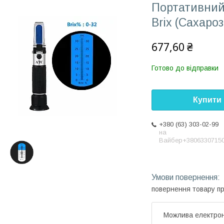
Портативний
Brix (Сахароз
677,60 ₴
Готово до відправки
Купити
+380 (63) 303-02-99
на
Вайбер+3806330715
повернення товару п