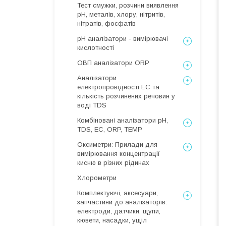
Тест смужки, розчини виявлення
рН, металів, хлору, нітритів,
нітратів, фосфатів
рН аналізатори - вимірювачі
кислотності
ОВП аналізатори ORP
Аналізатори
електропровідності EC та
кількість розчинених речовин у
воді TDS
Комбіновані аналізатори pH,
TDS, EC, ORP, TEMP
Оксиметри: Прилади для
вимірювання концентрації
кисню в різних рідинах
Хлорометри
Комплектуючі, аксесуари,
запчастини до аналізаторів:
електроди, датчики, щупи,
кювети, насадки, ущіл