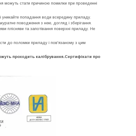
ня можуть стати причиною помилки при проведенні
і уникайте попадання води всередину приладу.
куратне поводження з нею, догляд і зберігання.
ояви плісняви та запотівання поверхні приладу. Не
ести до поломки приладу і пов'язаному з цим
можуть проходить калібрування.Сертифікати про