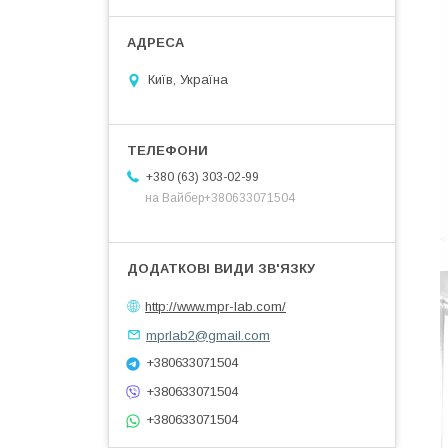
Київ, Україна
+380 (63) 303-02-99
на Вайбер+380633071504
http://www.mpr-lab.com/
mprlab2@gmail.com
+380633071504
+380633071504
+380633071504