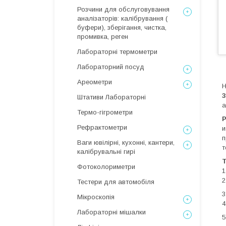
Розчини для обслуговування
аналізаторів: калібрування (
буфери), зберігання, чистка,
промивка, реген
Лабораторні термометри
Лабораторний посуд
Ареометри
Н
3
Штативи Лабораторні
а
Термо-гігрометри
Рефрактометри
и
п
Ваги ювілірні, кухонні, кантери,
т
калібрувальні гирі
Т
Фотоколориметри
1
2
Тестери для автомобіля
3
Мікроскопія
4
Лабораторні мішалки
5