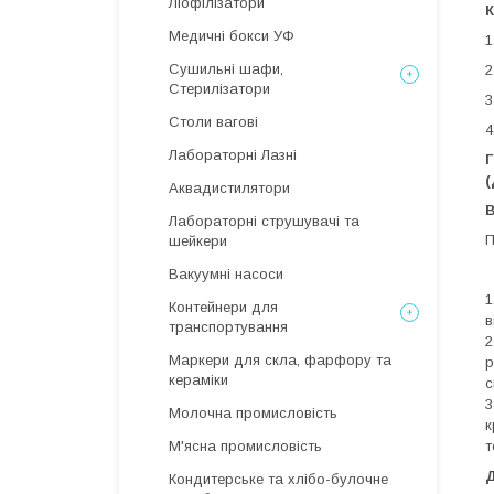
Ліофілізатори
К
Медичні бокси УФ
1
Сушильні шафи,
2
Стерилізатори
3
Столи вагові
4
Лабораторні Лазні
Г
(
Аквадистилятори
Лабораторні струшувачі та
П
шейкери
Вакуумні насоси
1
Контейнери для
в
транспортування
2
Маркери для скла, фарфору та
р
кераміки
с
3
Молочна промисловість
к
т
М'ясна промисловість
Кондитерське та хлібо-булочне