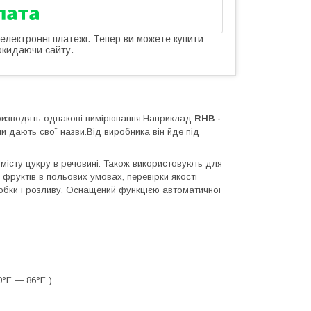
 електронні платежі. Тепер ви можете купити
окидаючи сайту.
оизводять однакові вимірювання.Наприклад
RHB -
и дають свої назви.Від виробника він йде під
місту цукру в речовині. Також використовують для
фруктів в польових умовах, перевірки якості
робки і розливу. Оснащений функцією автоматичної
0°F ― 86°F )