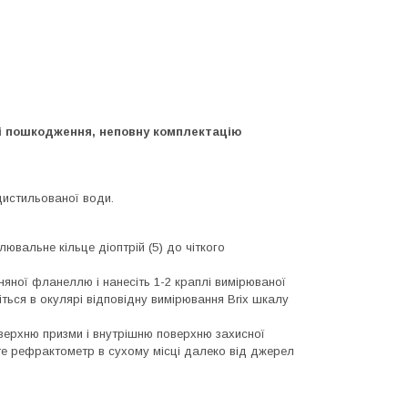
і пошкодження, неповну комплектацію
истильованої води.
ювальне кільце діоптрій (5) до чіткого
вняної фланеллю і нанесіть 1-2 краплі вимірюваної
іться в окулярі відповідну вимірювання Brix шкалу
верхню призми і внутрішню поверхню захисної
йте рефрактометр в сухому місці далеко від джерел