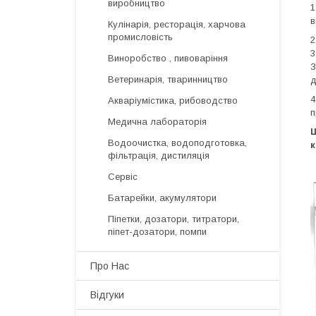
виробництво
1
в
Кулінарія, ресторація, харчова
промисловість
2
3
Виноробство , пивоваріння
З
Ветеринарія, тваринництво
д
4
Акваріумістика, рибоводство
п
Медична лабораторія
Щ
Водоочистка, водоподготовка,
к
фільтрація, дистиляція
Сервіс
Батарейки, акумулятори
Піпетки, дозатори, титратори,
піпет-дозатори, помпи
Про Нас
Відгуки