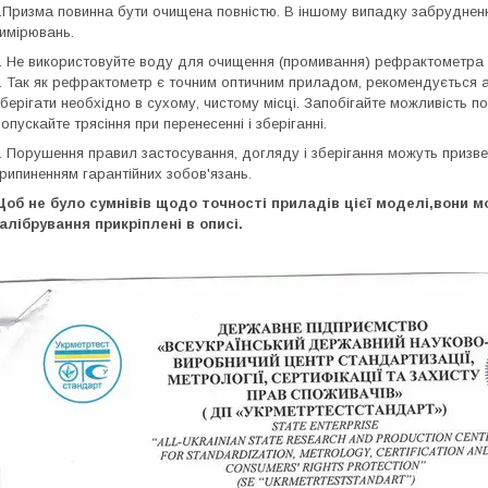
.Призма повинна бути очищена повністю. В іншому випадку забруднен
имірювань.
. Не використовуйте воду для очищення (промивання) рефрактометра 
. Так як рефрактометр є точним оптичним приладом, рекомендується а
берігати необхідно в сухому, чистому місці. Запобігайте можливість п
опускайте трясіння при перенесенні і зберіганні.
. Порушення правил застосування, догляду і зберігання можуть призв
рипиненням гарантійних зобов'язань.
об не було сумнівів щодо точності приладів цієї моделі,вони 
алібрування прикріплені в описі.