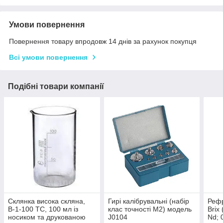
Умови повернення
Повернення товару впродовж 14 днів за рахунок покупця
Всі умови повернення
Подібні товари компанії
Склянка висока скляна,
Гирі калібрувальні (набір
Реф
В-1-100 ТС, 100 мл із
клас точності М2) модель
Brix
носиком та друкованою
J0104
Nd; 