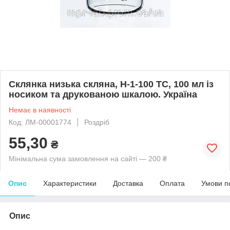
Склянка низька скляна, Н-1-100 ТС, 100 мл із
носиком та друкованою шкалою. Україна
Немає в наявності
Код: ЛМ-00001774
Роздріб
55,30
₴
Мінімальна сума замовлення на сайті — 200 ₴
Опис
Характеристики
Доставка
Оплата
Умови п
Опис