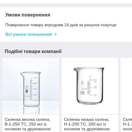
Умови повернення
Повернення товару впродовж 14 днів за рахунок покупця
Всі умови повернення
Подібні товари компанії
Склянка висока скляна,
Склянка низька скляна,
Скля
В-1-250 ТС, 250 мл із
Н-1-200 ТС, 200 мл із
Н-1-
носиком та друкованою
носиком та друкованою
носи