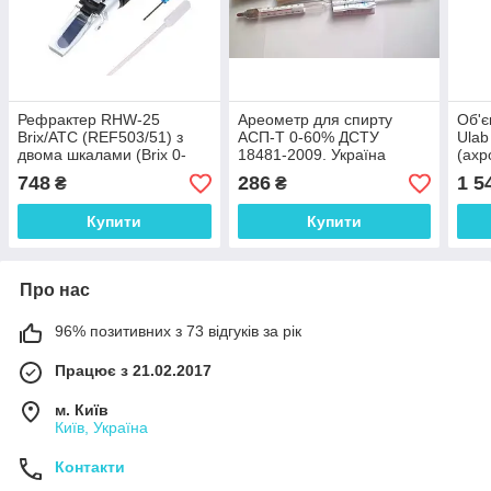
Рефрактер RHW-25
Ареометр для спирту
Об'є
Brix/ATC (REF503/51) з
АСП-Т 0-60% ДСТУ
Ulab
двома шкалами (Brix 0-
18481-2009. Україна
(ахр
40%) і (спирт 0-25%)
імер
748
286
1 5
₴
₴
виноробам і пивоварам
меха
без кейсу
Купити
Купити
Про нас
96% позитивних з 73 відгуків за рік
Працює з 21.02.2017
м. Київ
Київ, Україна
Контакти