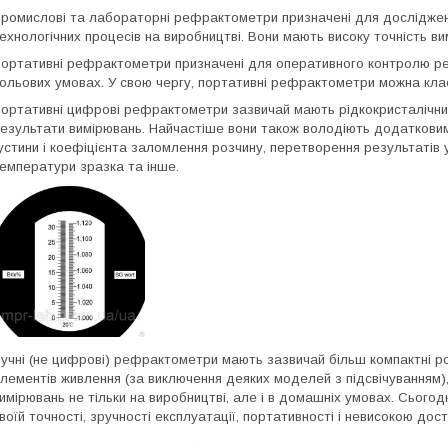
ромислові та лабораторні рефрактометри призначені для досліджен
ехнологічних процесів на виробництві. Вони мають високу точність вим
ортативні рефрактометри
призначені для оперативного контролю реч
ольових умовах. У свою чергу, портативні рефрактометри можна клас
ортативні цифрові рефрактометри зазвичай мають рідкокристалічни
езультати вимірювань. Найчастіше вони також володіють додатковим
устини і коефіцієнта заломлення розчину, перетворення результатів у
емператури зразка та інше.
учні (не цифрові) рефрактометри мають зазвичай більш компактні роз
лементів живлення (за виключення деяких моделей з підсвічуванням)
имірювань не тільки на виробництві, але і в домашніх умовах. Сього
воїй точності, зручності експлуатації, портативності і невисокою дост