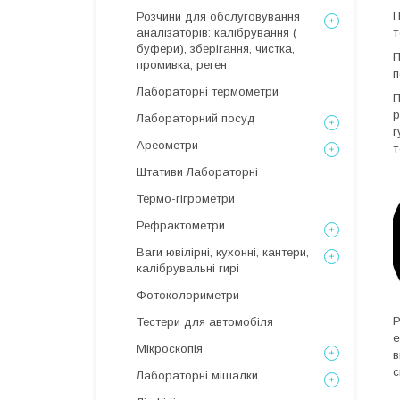
П
Розчини для обслуговування
аналізаторів: калібрування (
т
буфери), зберігання, чистка,
П
промивка, реген
п
Лабораторні термометри
П
р
Лабораторний посуд
г
Ареометри
т
Штативи Лабораторні
Термо-гігрометри
Рефрактометри
Ваги ювілірні, кухонні, кантери,
калібрувальні гирі
Фотоколориметри
Р
Тестери для автомобіля
е
Мікроскопія
в
с
Лабораторні мішалки