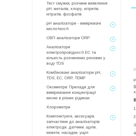
Тест смужки, розчини виявлення
рН, металів, хлору, нітритів,
нітратів, фосфатів
рН аналізатори - вимірювачі
кислотності
ОВП аналізатори ORP
Аналізатори
електропровідності EC та
кількість розчинених речовин у
воді TDS
0
Комбіновані аналізатори pH,
TDS, EC, ORP, TEMP
Р
(
Оксиметри: Прилади для
х
вимірювання концентрації
кисню в різних рідинах
Хлорометри
1
Комплектуючі, аксесуари,
2
запчастини до аналізаторів:
3
електроди, датчики, щупи,
кювети, насадки, ущіл
4