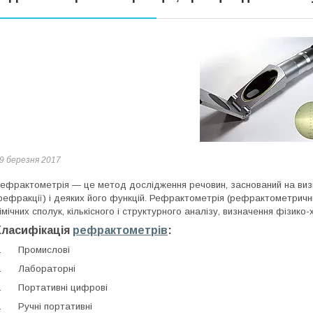
9 березня 2017
ефрактометрія ― це метод дослідження речовин, заснований на визн
рефракції) і деяких його функцій. Рефрактометрія (рефрактометричн
імічних сполук, кількісного і структурного аналізу, визначення фізико
Класифікація
рефрактометрів
:
.
Промислові
.
Лабораторні
.
Портативні цифрові
.
Ручні портативні