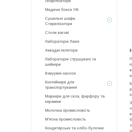
Ліофілізатори
Медичні бокси УФ
Сушильні шафи,
Стерилізатори
Столи вагові
Лабораторні Лазні
Аквадистилятори
П
Лабораторні струшувачі та
шейкери
п
в
Вакуумні насоси
к
Контейнери для
Б
транспортування
р
п
Маркери для скла, фарфору та
кераміки
З
ч
Молочна промисловість
в
М'ясна промисловість
б
з
Кондитерське та хлібо-булочне
о