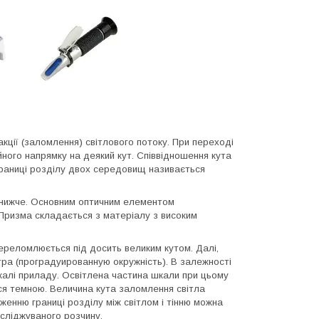
ції (заломлення) світлового потоку. При переході
ійного напрямку на деякий кут. Співвідношення кута
границі розділу двох середовищ називається
нижче. Основним оптичним елементом
Призма складається з матеріалу з високим
переломлюється під досить великим кутом. Далі,
тра (проградуированную окружність). В залежності
калі приладу. Освітлена частина шкали при цьому
ься темною. Величина кута заломлення світла
оженню границі розділу між світлом і тінню можна
сліджуваного розчину.