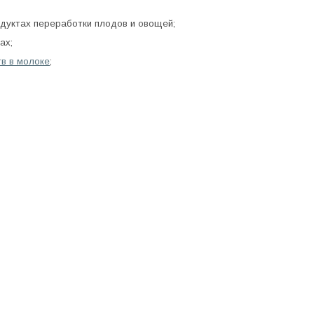
уктах переработки плодов и овощей;
ах;
в в молоке
;