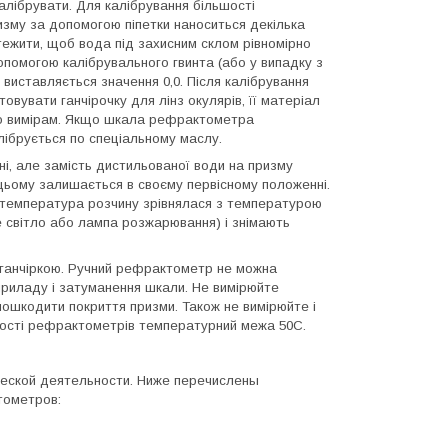
лібрувати. Для калібрування більшості
зму за допомогою піпетки наноситься декілька
тежити, щоб вода під захисним склом рівномірно
помогою калібрувального гвинта (або у випадку з
виставляється значення 0,0. Після калібрування
вувати ганчірочку для лінз окулярів, її матеріал
до вимірам. Якщо шкала рефрактометра
лібрується по спеціальному маслу.
ні, але замість дистильованої води на призму
цьому залишається в своєму первісному положенні.
б температура розчину зрівнялася з температурою
 світло або лампа розжарювання) і знімають
 ганчіркою. Ручний рефрактометр не можна
приладу і затуманення шкали. Не вимірюйте
пошкодити покриття призми. Також не вимірюйте і
ьшості рефрактометрів температурний межа 50С.
ческой деятельности. Ниже перечислены
тометров: