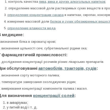
1.
контроль качества
пива, вина и других алкогольных напитков
;
. определение массовой доли растворимых сухих веществ в прод
3.
определение концентрации сахара
в напитках, сиропах, консерв
4. измерение массовой доли
белков и сухих обезжиренных вещест
5.
определение влажности меда
.
В медицине:
.
визначення білка в сироватці крові;
. визначення щільності сечі, субретинальної рідини ока;
У фармацевтичній промисловості:
.
дослідження концентрації розчинів різних лікарських препаратів.
При обслуговуванні
автомобілів, тракторів, судів
:
.
визначення сорту моторного палива;
.
температури замерзання охолоджуючих рідин;
.
вимірювання концентрації компонентів палива і масел.
Для визначення
концентрації солей
:
в акваріумах;
у питній воді і т. д.