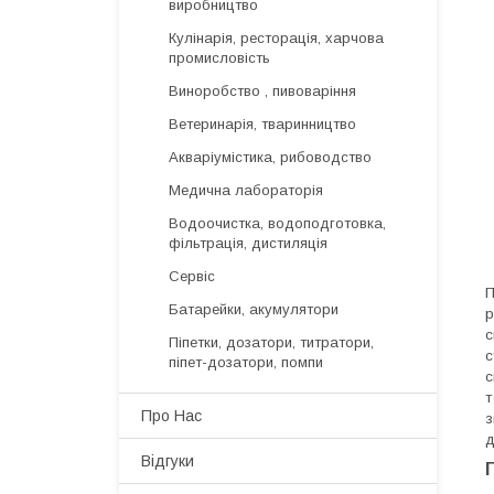
виробництво
Кулінарія, ресторація, харчова
промисловість
Виноробство , пивоваріння
Ветеринарія, тваринництво
Акваріумістика, рибоводство
Медична лабораторія
Водоочистка, водоподготовка,
фільтрація, дистиляція
Сервіс
П
Батарейки, акумулятори
р
с
Піпетки, дозатори, титратори,
с
піпет-дозатори, помпи
с
т
Про Нас
з
д
Відгуки