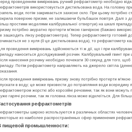
еред проведенням вимірювань ручний рефрактометр необхідно відка
ефрактометрів використовується дистильована вода. На головну при
рапель води, потім закривається захисне скло. При цьому потрібно с
окрила поверхню призми, не залишаючи бульбашок повітря. Далі з до
ільш простими моделями калібрувальної отвертуи) на шкалі приладу 
ризму потрібно акуратно протерти м'якою ганчіркою (бажано використо
е зашкодить лінзу рефрактометра). Тепер рефрактометр готовий 
очинається не з нуля (0 це дистильована вода), то рефрактометр ка
ля проведення вимірювань здійснюються ті ж дії, що і при калібруван
риладу наноситься досліджуваний розчин. Калібрувальний гвинт при 
ісля нанесення розчину необхідно почекати 30 секунд для того, що
риладу. Потім рефрактометр направляють на джерело світла (денне
оказання.
ісля проведення вимірювань призму знову потрібно протерти м'якою
пускати в воду; це може призвести до потрапляння води всередину 
ефрактометром жорсткі або корозійні речовини, так як вони можуть 
уже гарячі розчини, так як головна лінза може відклеїться. Для біл
Застосування рефрактометрів
Рефрактометры
широко используются в различных областях челове
екоторые из наиболее распространённых сфер применения рефрак
В пищевой промышленности: