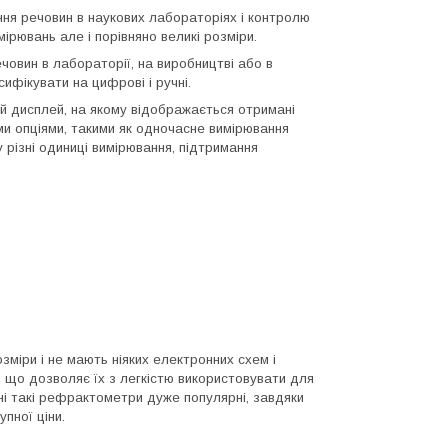
ня речовин в наукових лабораторіях і контролю
ірювань але і порівняно великі розміри.
овин в лабораторії, на виробництві або в
ифікувати на цифрові і ручні.
й дисплей, на якому відображається отримані
и опціями, такими як одночасне вимірювання
 різні одиниці вимірювання, підтримання
міри і не мають ніяких електронних схем і
, що дозволяє їх з легкістю використовувати для
дні такі рефрактометри дуже популярні, завдяки
упної ціни.