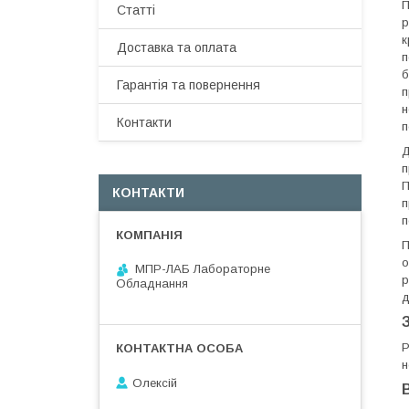
П
Статті
р
к
Доставка та оплата
п
б
Гарантія та повернення
п
н
Контакти
п
Д
п
П
КОНТАКТИ
п
п
П
о
МПР-ЛАБ Лабораторне
р
Обладнання
д
н
Олексій