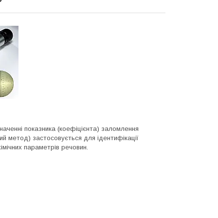
аченні показника (коефіцієнта) заломлення
ий метод) застосовується для ідентифікації
-хімічних параметрів речовин.