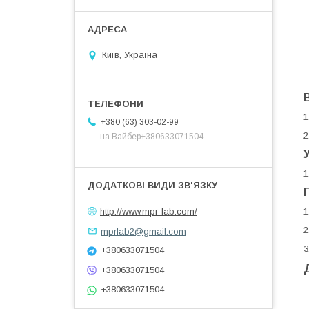
2
Київ, Україна
1
+380 (63) 303-02-99
2
на Вайбер+380633071504
1
1
http://www.mpr-lab.com/
2
mprlab2@gmail.com
3
+380633071504
+380633071504
+380633071504