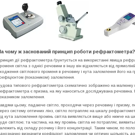
На чому ж заснований принцип роботи рефрактометра?
ринцип дії рефрактометра
ґрунтується на використанні явища рефрак
роменя світла з однієї речовини в іншу він відхиляється від прямолін
ходження світлового променя в речовину і кута заломлення його на 
оефіцієнтом (показником) заломлення.
удова типового рефрактометра схематично зображено на малюнку 
ефрактометра є призма, на яку наноситься досліджувана речовина. 
оказником заломлення.
авдяки цьому, падаюче світло, проходячи через речовину і призму, 
ерез систему оптичних лінз, світло потрапляє на шкалу рефрактоме
ід кута заломлення промінь світла виявляється вище або нижче на ш
уде світлою; та частина, на яку промінь світла не потрапляє, виявит
алежить від складу розчину і його концентрації. Таким чином, по пол
днозначно визначити коефіцієнт заломлення чи оптичну щільність до