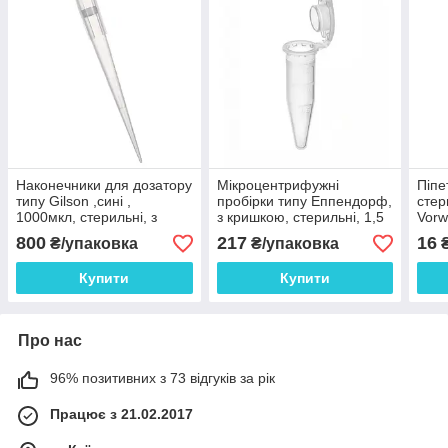
Наконечники для дозатору
Мікроцентрифужні
Піпе
типу Gilson ,сині ,
пробірки типу Еппендорф,
стер
1000мкл, стерильні, з
з кришкою, стерильні, 1,5
Vorw
фільтром, 500шт в
мл, 500шт. Vorwarts
800
217
16
₴/упаковка
₴/упаковка
упаковці. Vorwarts
Diagnostic
Diagnostic
Купити
Купити
Про нас
96% позитивних з 73 відгуків за рік
Працює з 21.02.2017