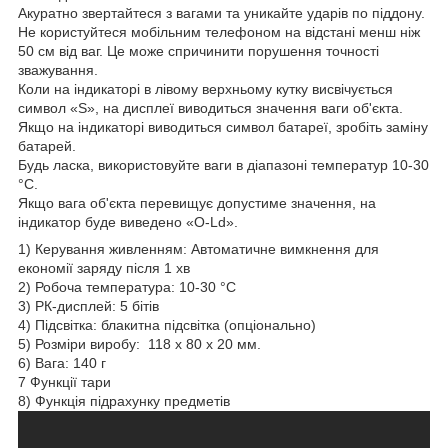
Акуратно звертайтеся з вагами та уникайте ударів по піддону.
Не користуйтеся мобільним телефоном на відстані менш ніж
50 см від ваг. Це може спричинити порушення точності
зважування.
Коли на індикаторі в лівому верхньому кутку висвічується
символ «S», на дисплеї виводиться значення ваги об'єкта.
Якщо на індикаторі виводиться символ батареї, зробіть заміну
батарей.
Будь ласка, використовуйте ваги в діапазоні температур 10-30
°C.
Якщо вага об'єкта перевищує допустиме значення, на
індикатор буде виведено «O-Ld».
1) Керування живленням: Автоматичне вимкнення для
економії заряду після 1 хв
2) Робоча температура: 10-30 °C
3) РК-дисплей: 5 бітів
4) Підсвітка: блакитна підсвітка (опціонально)
5) Розміри виробу: 118 х 80 х 20 мм.
6) Вага: 140 г
7 Функції тари
8) Функція підрахунку предметів