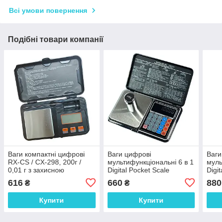
Всі умови повернення
Подібні товари компанії
Ваги компактні цифрові
Ваги цифрові
Ваги
RX-CS / CX-298, 200г /
мультифункціональні 6 в 1
муль
0,01 г з захисною
Digital Pocket Scale
Digi
кришкою, гирькою і
Precision DP-01 (0,01/300
Prec
616
660
880
₴
₴
пінцетом. Китай
г) (Веси + калькулятор)
г) (
Купити
Купити