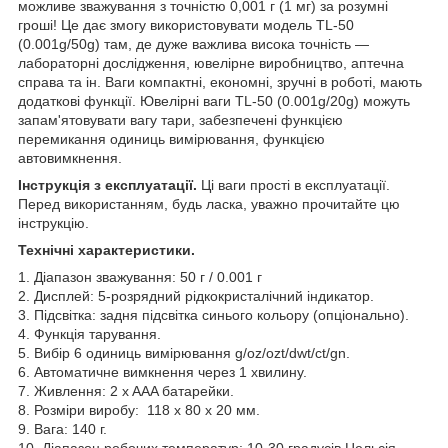
можливе зважування з точністю 0,001 г (1 мг) за розумні
гроші! Це дає змогу використовувати модель TL-50
(0.001g/50g) там, де дуже важлива висока точність —
лабораторні дослідження, ювелірне виробництво, аптечна
справа та ін. Ваги компактні, економні, зручні в роботі, мають
додаткові функції. Ювелірні ваги TL-50 (0.001g/20g) можуть
запам'ятовувати вагу тари, забезпечені функцією
перемикання одиниць вимірювання, функцією
автовимкнення.
Інструкція з експлуатації.
Ці ваги прості в експлуатації.
Перед використанням, будь ласка, уважно прочитайте цю
інструкцію.
Технічні характеристики.
1. Діапазон зважування: 50 г / 0.001 г
2. Дисплей: 5-розрядний рідкокристалічний індикатор.
3. Підсвітка: задня підсвітка синього кольору (опціонально).
4. Функція тарування.
5. Вибір 6 одиниць вимірювання g/oz/ozt/dwt/ct/gn.
6. Автоматичне вимкнення через 1 хвилину.
7. Живлення: 2 x AAA батарейки.
8. Розміри виробу: 118 х 80 х 20 мм.
9. Вага: 140 г.
10. Діапазон робочих температур: 10-30 градусів Цельсія.