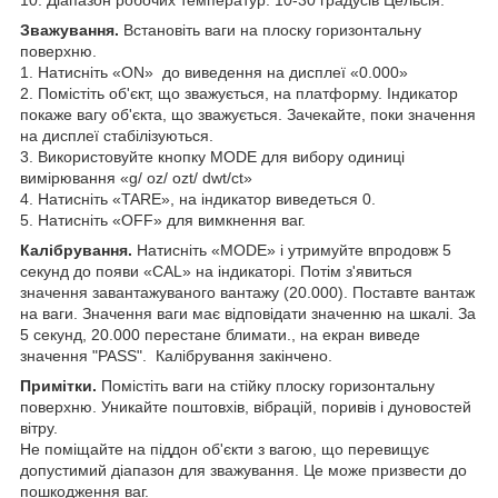
Зважування.
Встановіть ваги на плоску горизонтальну
поверхню.
1. Натисніть «ON» до виведення на дисплеї «0.000»
2. Помістіть об'єкт, що зважується, на платформу. Індикатор
покаже вагу об'єкта, що зважується. Зачекайте, поки значення
на дисплеї стабілізуються.
3. Використовуйте кнопку MODE для вибору одиниці
вимірювання «g/ oz/ ozt/ dwt/ct»
4. Натисніть «TARE», на індикатор виведеться 0.
5. Натисніть «OFF» для вимкнення ваг.
Калібрування.
Натисніть «MODE» і утримуйте впродовж 5
секунд до появи «CAL» на індикаторі. Потім з'явиться
значення завантажуваного вантажу (20.000). Поставте вантаж
на ваги. Значення ваги має відповідати значенню на шкалі. За
5 секунд, 20.000 перестане блимати., на екран виведе
значення "PASS". Калібрування закінчено.
Примітки.
Помістіть ваги на стійку плоску горизонтальну
поверхню. Уникайте поштовхів, вібрацій, поривів і дуновостей
вітру.
Не поміщайте на піддон об'єкти з вагою, що перевищує
допустимий діапазон для зважування. Це може призвести до
пошкодження ваг.