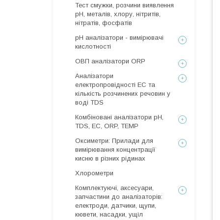
Тест смужки, розчини виявлення
рН, металів, хлору, нітритів,
нітратів, фосфатів
рН аналізатори - вимірювачі
кислотності
ОВП аналізатори ORP
Аналізатори
електропровідності EC та
кількість розчинених речовин у
воді TDS
Комбіновані аналізатори pH,
TDS, EC, ORP, TEMP
Оксиметри: Прилади для
вимірювання концентрації
кисню в різних рідинах
Хлорометри
Комплектуючі, аксесуари,
запчастини до аналізаторів:
електроди, датчики, щупи,
кювети, насадки, ущіл