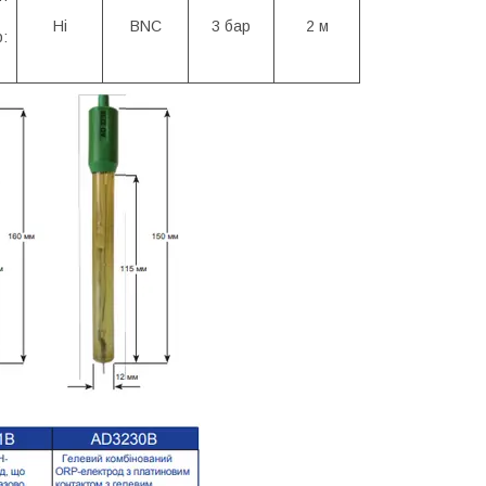
Ні
BNC
3 бар
2 м
р: