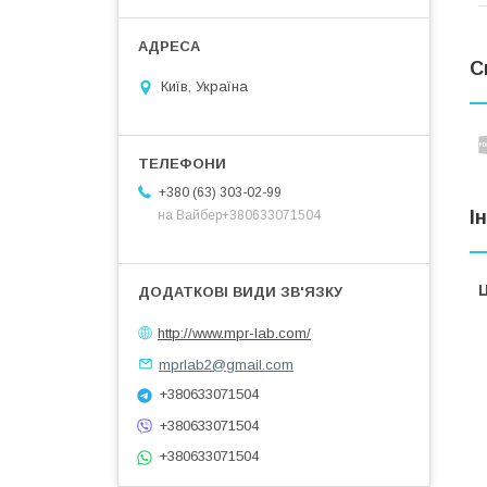
С
Київ, Україна
+380 (63) 303-02-99
І
на Вайбер+380633071504
Ц
http://www.mpr-lab.com/
mprlab2@gmail.com
+380633071504
+380633071504
+380633071504