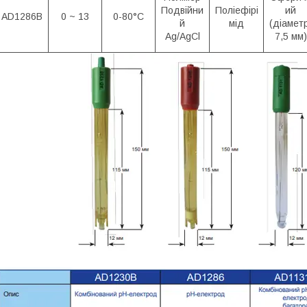
Подвійни
Поліефірі
ий
AD1286B
0 ~ 13
0-80°С
й
мід
(діамет
Ag/AgCl
7,5 мм)