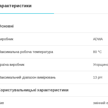
арактеристики
Основні
иробник
ADWA
аксимальна робоча температура
80 °С
раїна виробник
Угорщин
аксимальний діапазон вимірювань
13 pH
Користувальницькі характеристики
ип
змінний 