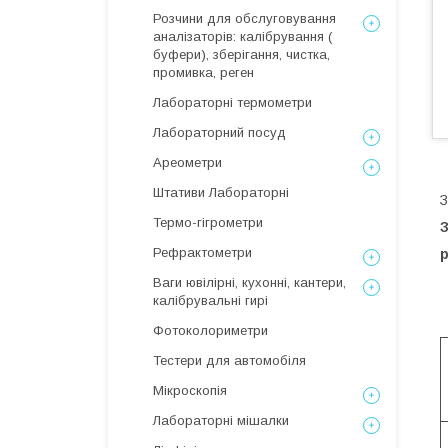
Розчини для обслуговування
аналізаторів: калібрування (
буфери), зберігання, чистка,
промивка, реген
Лабораторні термометри
Лабораторний посуд
Ареометри
Штативи Лабораторні
З
Термо-гігрометри
З
Рефрактометри
Ваги ювілірні, кухонні, кантери,
калібрувальні гирі
Фотоколориметри
Тестери для автомобіля
Мікроскопія
Лабораторні мішалки