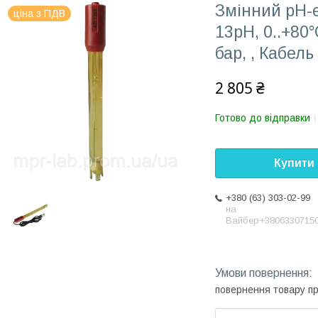
Змінний pH-
ціна з ПДВ
13pH, 0..+80°
бар, , Кабел
2 805 ₴
Готово до відправки
Купити
+380 (63) 303-02-99
на
Вайбер+3806330715
повернення товару п