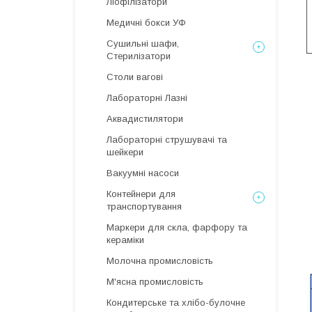
Ліофілізатори
Медичні бокси УФ
Сушильні шафи,
Стерилізатори
Столи вагові
Лабораторні Лазні
Аквадистилятори
Лабораторні струшувачі та
шейкери
Вакуумні насоси
Контейнери для
транспортування
Маркери для скла, фарфору та
кераміки
Молочна промисловість
М'ясна промисловість
Кондитерське та хлібо-булочне