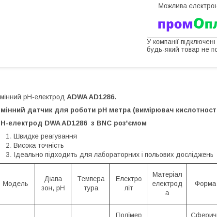
У компанії підключені
будь-який товар не п
мінний pH-електрод
ADWA AD1286.
мінний датчик для роботи pH метра (вимірювач кислотності
рН-
електрод
DWA AD1286 з BNC роз'ємом
Швидке реагування
Висока точність
Ідеально підходить для лабораторних і польових досліджень
Матеріал
Діапа
Темпера
Електро
Модель
електрод
Форма
зон, рН
тура
літ
а
Полімер
Сферич