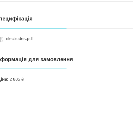
пецифікація
electrodes.pdf
нформація для замовлення
іна:
2 805 ₴