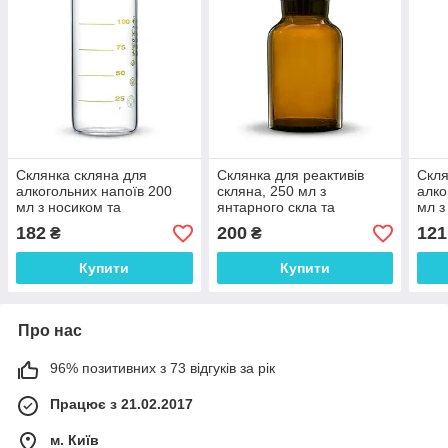
Склянка скляна для
Склянка для реактивів
Скля
алкогольних напоїв 200
скляна, 250 мл з
алко
мл з носиком та
янтарного скла та
мл з
друкованою шкалою.
притертою пробкою.
дру
182
200
121
₴
₴
Україна
Україна
Укра
Купити
Купити
Про нас
96% позитивних з 73 відгуків за рік
Працює з 21.02.2017
м. Київ