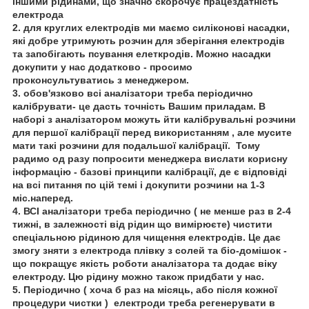
іншими рідинами, що значно скорочує працездатність
електрода
2. для круглих електродів ми маємо силіконові насадки,
які добре утримують розчин для зберігання електродів
та запобігають псування елеткродів. Можно насадки
докупити у нас додатково - просимо
проконсультуватись з менеджером.
3. обов'язково всі аналізатори треба періодично
калібрувати- це дасть точність Вашим приладам. В
наборі з аналізатором можуть йти калібрувальні розчини
для першої калібрації перед використанням , але мусите
мати такі розчини для подальшої калібрації. Тому
радимо од разу попросити менеджера вислати корисну
інформацію - базові принципи калібрації, де є відповіді
на всі питання по цій темі і докупити розчини на 1-3
міс.наперед.
4. ВСІ аналізатори треба періодично ( не менше раз в 2-4
тижні, в залежності від рідин що вимірюєте) чистити
спеціальною рідиною для чищення електродів. Це дає
змогу зняти з електрода плівку з солей та біо-домішок -
що покращує якість роботи аналізатора та додає віку
електроду. Цю рідину можно також придбати у нас.
5. Періодично ( хоча б раз на місяць, або після кожної
процедури чистки ) електроди треба регенерувати в