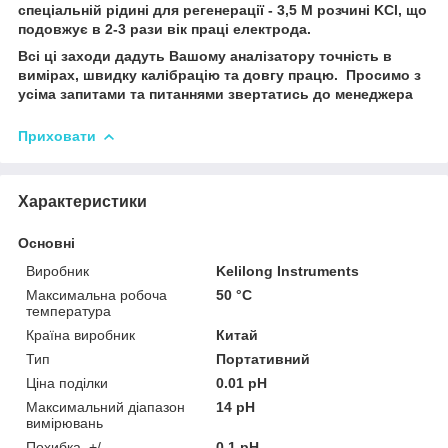
спеціальній рідині для регенерації - 3,5 М розчині KCl, що
подовжує в 2-3 рази вік праці електрода.
Всі ці заходи дадуть Вашому аналізатору точність в
вимірах, швидку калібрацію та довгу працю. Просимо з
усіма запитами та питаннями звертатись до менеджера
Приховати
Характеристики
Основні
Виробник
Kelilong Instruments
Максимальна робоча
50 °С
температура
Країна виробник
Китай
Тип
Портативний
Ціна поділки
0.01 pH
Максимальний діапазон
14 pH
вимірювань
Похибка, +/-
0.1 pH