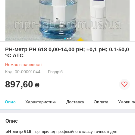
РН-метр PH 618 0,00-14,00 pH; ±0,1 рН; 0,1-50,0
°C АТС
Немає в наявності
Код: 00-00001044
Роздріб
897,60
₴
Опис
Характеристики
Доставка
Оплата
Умови п
Опис
pH-метр 618
-
це прилад професійного класу точності для