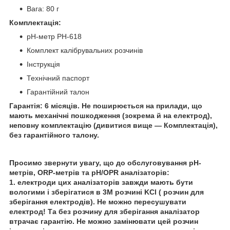
Вага: 80 г
Комплектація:
рН-метр PH-618
Комплект калібрувальних розчинів
Інструкція
Технічний паспорт
Гарантійний талон
Гарантія: 6 місяців. Не поширюється на прилади, що
мають механічні пошкодження (зокрема й на електрод),
неповну комплектацію (дивитися вище — Комплектація),
без гарантійного талону.
Просимо звернути увагу, що до обслуговування pH-
метрів, ORP-метрів та pH/OPR аналізаторів:
1. електроди цих аналізаторів завжди мають бути
вологими і зберігатися в 3М розчині KCl ( розчин для
зберігання електродів). Не можно пересушувати
електрод! Та без розчину для зберігання аналізатор
втрачає гарантію. Не можно замінювати цей розчин