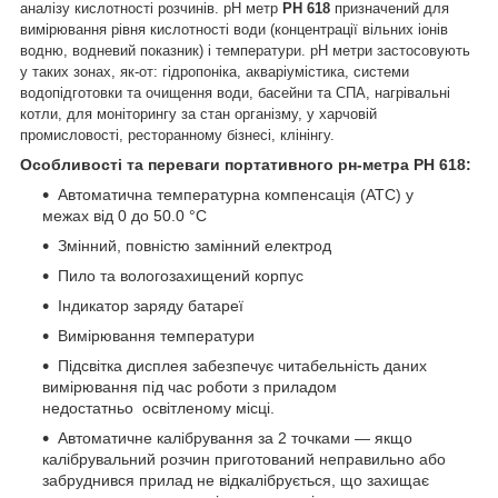
аналізу кислотності розчинів. pH метр
PH 618
призначений для
вимірювання рівня кислотності води (концентрації вільних іонів
водню, водневий показник) і температури. pH метри застосовують
у таких зонах, як-от: гідропоніка, акваріумістика, системи
водопідготовки та очищення води, басейни та СПА, нагрівальні
котли,
для моніторингу за стан організму, у харчовій
промисловості, ресторанному бізнесі, клінінгу.
Особливості та переваги портативного рн-метра
PH 618:
Автоматична температурна компенсація (АТС) у
межах від 0 до 50.0 °C
Змінний, повністю замінний
електрод
Пило та вологозахищений корпус
Індикатор заряду батареї
Вимірювання температури
Підсвітка дисплея забезпечує читабельність даних
вимірювання під час роботи з приладом
недостатньо освітленому місці.
Автоматичне калібрування за 2 точками — якщо
калібрувальний розчин приготований неправильно або
забруднився прилад не відкалібрується, що захищає