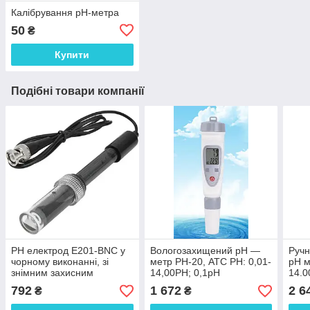
Калібрування рН-метра
50
₴
Купити
Подібні товари компанії
PH електрод E201-BNC у
Вологозахищений рН —
Ручн
чорному виконанні, зі
метр РН-20, АТС PH: 0,01-
pH м
знімним захисним
14,00PH; 0,1рН
14.0
екраном та сферичним
Inst
792
1 672
2 6
₴
₴
накінечником, 0-14рН,
довжина кабелю - 1 метр