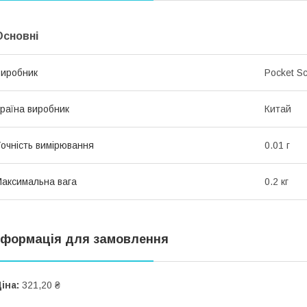
Основні
иробник
Pocket Sc
раїна виробник
Китай
очність вимірювання
0.01 г
аксимальна вага
0.2 кг
нформація для замовлення
іна:
321,20 ₴