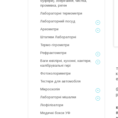
буфери), зберігання, чистка,
промивка, реген
Лабораторні термометри
Лабораторний посуд
Ареометри
Штативи Лабораторні
Термо-гігрометри
Рефрактометри
Ваги ювілірні, кухонні, кантери,
П
калібрувальні гирі
т
Фотоколориметри
к
е
Тестери для автомобіля
Мікроскопія
б
Лабораторні мішалки
Ліофілізатори
Медичні бокси УФ