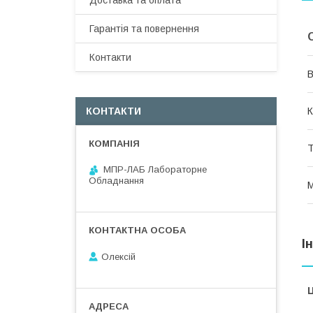
Доставка та оплата
Гарантія та повернення
Контакти
В
КОНТАКТИ
К
Т
МПР-ЛАБ Лабораторне
Обладнання
М
І
Олексій
Ц