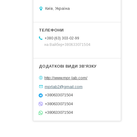
Київ, Україна
+380 (63) 303-02-99
на Вайбер+380633071504
http://www.mpr-lab.com/
mprlab2@gmail.com
+380633071504
+380633071504
+380633071504