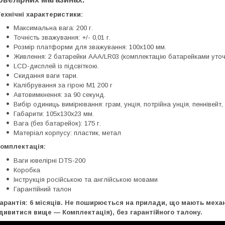
ехнічні характеристики:
Максимальна вага: 200 г.
Точність зважування: +/- 0,01 г.
Розмір платформи для зважування: 100х100 мм.
Живлення: 2 батарейки AAA/LR03 (комплектацію батарейками уто
LCD-дисплей із підсвіткою.
Скидання ваги тари.
Калібрування за гірою М1 200 г
Автовимкнення: за 90 секунд.
Вибір одиниць вимірювання: грам, унція, потрійна унція, пеннівейт, 
Габарити: 105х130х23 мм.
Вага (без батарейок): 175 г.
Матеріал корпусу: пластик, метал
омплектація:
Ваги ювелірні DTS-200
Коробка
Інструкція російською та англійською мовами
Гарантійний талон
арантія: 6 місяців. Не поширюється на прилади, що мають меха
дивитися вище — Комплектація), без гарантійного талону.