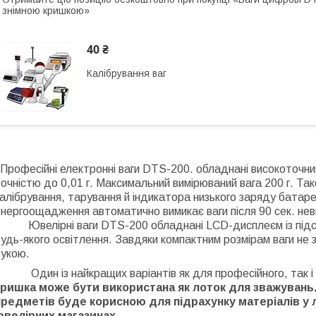
знімною кришкою»
40 ₴
Калібрування ваг
рофесійні електронні ваги DTS-200. обладнані високоточним
очністю до 0,01 г. Максимальний вимірюваний вага 200 г. Т
алібрування, тарування й індикатора низького заряду батаре
нергоощадження автоматично вимикає ваги після 90 сек. не
Ювелірні ваги DTS-200 обладнані LCD-дисплеєм із підсвіт
удь-якого освітлення. Завдяки компактним розмірам ваги не 
рукою.
Один із найкращих варіантів як для професійного, так і
кришка може бути використана як лоток для зважувань
предметів буде корисною для підрахунку матеріалів у л
ювелірних магазинах.