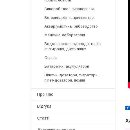
промисловість
Виноробство , пивоваріння
Ветеринарія, тваринництво
Акваріумістика, рибоводство
Медична лабораторія
Водоочистка, водоподготовка,
фільтрація, дистиляція
Сервіс
Батарейки, акумулятори
Піпетки, дозатори, титратори,
піпет-дозатори, помпи
Про Нас
Відгуки
Статті
Х