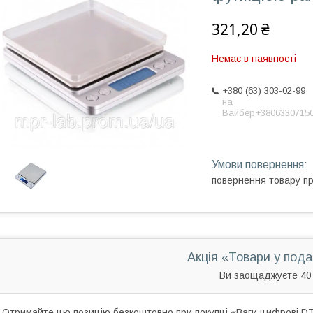
321,20 ₴
Немає в наявності
+380 (63) 303-02-99
на
Вайбер+3806330715
повернення товару п
Акція «Товари у под
Ви заощаджуєте 40
Отримайте цю позицію безкоштовно при покупці «Ваги цифрові DTS