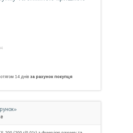
04
ротягом 14 днів
за рахунок покупця
арунок»
 ₴
-200 (200 г/0,01г) з функцією рахунку та