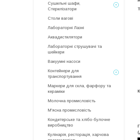
Сушильні шафи,
Стерилізатори
Т
Столи вагові
Лабораторні Лазні
Аквадистилятори
Лабораторні струшувачі та
шейкери
Вакуумні насоси
Контейнери для
транспортування
Маркери для скла, фарфору та
К
кераміки
Молочна промисловість
М'ясна промисловість
Кондитерське та хлібо-булочне
виробництво
Г
(
Кулінарія, ресторація, харчова