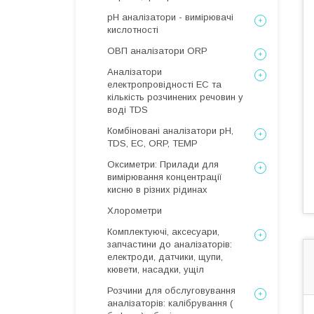
рН аналізатори - вимірювачі
кислотності
ОВП аналізатори ORP
Аналізатори
електропровідності EC та
кількість розчинених речовин у
воді TDS
Комбіновані аналізатори pH,
TDS, EC, ORP, TEMP
Оксиметри: Прилади для
вимірювання концентрації
кисню в різних рідинах
Хлорометри
Комплектуючі, аксесуари,
запчастини до аналізаторів:
електроди, датчики, щупи,
кювети, насадки, ущіл
Розчини для обслуговування
аналізаторів: калібрування (