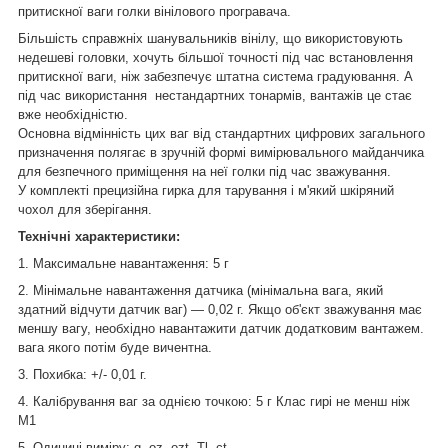
притискної ваги голки вінілового програвача.
Більшість справжніх шанувальників вінілу, що використовують
недешеві головки, хочуть більшої точності під час встановлення
притискної ваги, ніж забезпечує штатна система градуювання. А
під час використання нестандартних тонармів, вантажів це стає
вже необхідністю.
Основна відмінність цих ваг від стандартних цифрових загального
призначення полягає в зручній формі вимірювального майданчика
для безпечного приміщення на неї голки під час зважування.
У комплекті прецизійна гирка для тарування і м'який шкіряний
чохол для зберігання.
Технічні характеристики:
1. Максимальне навантаження: 5 г
2. Мінімальне навантаження датчика (мінімальна вага, який
здатний відчути датчик ваг) — 0,02 г. Якщо об'єкт зважування має
меншу вагу, необхідно навантажити датчик додатковим вантажем.
вага якого потім буде вичентна.
3. Похибка: +/- 0,01 г.
4. Калібрування ваг за однією точкою: 5 г Клас гирі не менш ніж
М1
5. Одиниці виміру: g, oz, ozt, Tl, ct