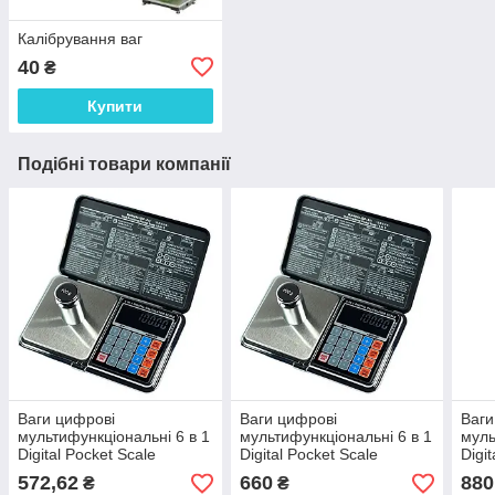
Калібрування ваг
40
₴
Купити
Подібні товари компанії
Ваги цифрові
Ваги цифрові
Ваги
мультифункціональні 6 в 1
мультифункціональні 6 в 1
муль
Digital Pocket Scale
Digital Pocket Scale
Digi
Precision DP-01 (0,01/100
Precision DP-01 (0,01/300
Prec
572,62
660
880
₴
₴
г) (Веси + калькулятор)
г) (Веси + калькулятор)
г) (