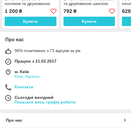
носиком та друкованою
та друкованою шкалою.
носи
шкалою. Україна
Україна
шкал
1 200
792
628
₴
₴
Купити
Купити
Про нас
96% позитивних з 73 відгуків за рік
Працює з 21.02.2017
м. Київ
Київ, Україна
Контакти
Сьогодні вихідний
Показати весь графік роботи
Про нас