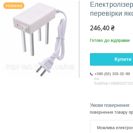
Електролізер
Новинка
перевірки як
246,40 ₴
Готово до відправки
Купити
+380 (63) 303-02-99
на
Вайбер+3806330715
повернення товару п