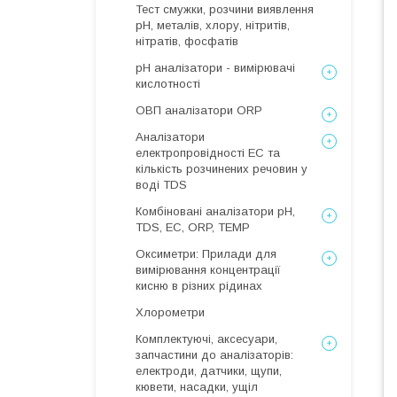
Тест смужки, розчини виявлення
рН, металів, хлору, нітритів,
нітратів, фосфатів
рН аналізатори - вимірювачі
кислотності
ОВП аналізатори ORP
Аналізатори
електропровідності EC та
кількість розчинених речовин у
воді TDS
Комбіновані аналізатори pH,
TDS, EC, ORP, TEMP
Оксиметри: Прилади для
вимірювання концентрації
кисню в різних рідинах
Хлорометри
Комплектуючі, аксесуари,
запчастини до аналізаторів:
електроди, датчики, щупи,
кювети, насадки, ущіл