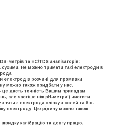
DS-метрів та EC/TDS аналізаторів:
а сухими. Не можно тримати такі електроди в
трода
ати електрод в розчині для промивки
ну можно також придбати у нас.
и- це дасть точність Вашим приладам
нь, але частіше ніж рН-метри!) чистити
няти з електрода плівку з солей та біо-
віку електроду. Цю рідину можно також
, швидку калібрацію та довгу працю.