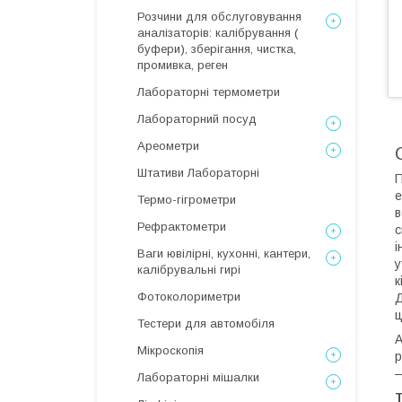
Розчини для обслуговування
аналізаторів: калібрування (
буфери), зберігання, чистка,
промивка, реген
Лабораторні термометри
Лабораторний посуд
Ареометри
Штативи Лабораторні
П
е
Термо-гігрометри
в
Рефрактометри
с
і
Ваги ювілірні, кухонні, кантери,
у
калібрувальні гирі
к
Фотоколориметри
Д
ц
Тестери для автомобіля
А
Мікроскопія
р
—
Лабораторні мішалки
Т