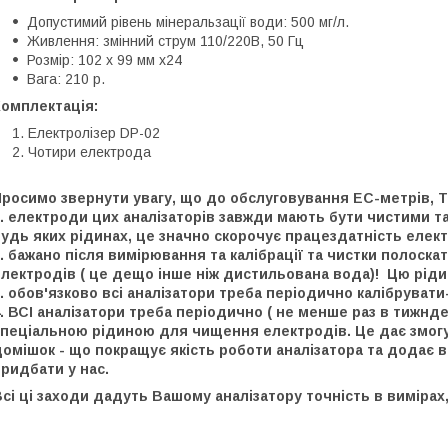
Допустимий рівень мінеральзації води: 500 мг/л.
Живлення: змінний струм 110/220В, 50 Гц
Розмір: 102 x 99 мм x24
Вага: 210 р.
Комплектація:
Електролізер
DP-02
Чотири електрода
росимо звернути увагу, що до обслуговування EC-метрів, T
. електроди цих аналізаторів завжди мають бути чистими т
удь яких рідинах, це значно скорочує працездатність елек
. бажано після вимірювання та калібрації та чистки полоск
лектродів ( це дещо інше ніж дистильована вода)! Цю ріди
. обов'язково всі аналізатори треба періодично калібруват
. ВСІ аналізатори треба періодично ( не менше раз в тижнде
пеціальною рідиною для чищення електродів. Це дає змогу з
омішок - що покращує якість роботи аналізатора та додає 
ридбати у нас.
сі ці заходи дадуть Вашому аналізатору точність в вимірах