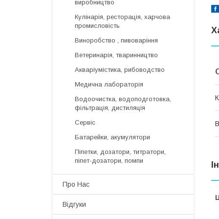
виробництво
Кулінарія, ресторація, харчова
промисловість
Х
Виноробство , пивоваріння
Ветеринарія, тваринництво
Акваріумістика, рибоводство
Медична лабораторія
К
Водоочистка, водоподготовка,
фільтрація, дистиляція
Сервіс
В
Батарейки, акумулятори
Піпетки, дозатори, титратори,
піпет-дозатори, помпи
І
Про Нас
Ц
Відгуки