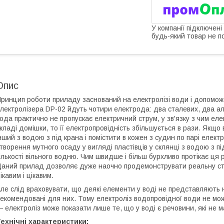
У компанії підключені
будь-який товар не п
Опис
ринцип роботи приладу заснований на електролізі води і допоможе 
лектролізера
DP-02
йдуть чотири електрода: два сталевих, два ал
ода практично не пропускає електричний струм, у зв'язку з чим еле
кладі домішки, то її електропровідність збільшується в рази. Якщо
нший з водою з під крана і помістити в кожен з судин по парі елект
творення мутного осаду у вигляді пластівців у склянці з водою з 
ількості вільного водню. Чим швидше і більш бурхливо протікає ця 
аний прилад дозволяє дуже наочно продемонструвати реальну сту
ікавим і цікавим.
ле слід враховувати, що деякі елементи у воді не представляють н
екомендовані для них. Тому електроліз водопровідної води не може
 електроліз може показати лише те, що у воді є речовини, які не м
ехнічні характеристики: