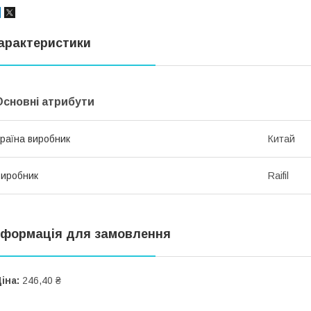
арактеристики
Основні атрибути
раїна виробник
Китай
иробник
Raifil
нформація для замовлення
іна:
246,40 ₴