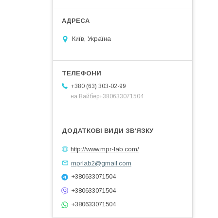
Київ, Україна
+380 (63) 303-02-99
на Вайбер+380633071504
http://www.mpr-lab.com/
mprlab2@gmail.com
+380633071504
+380633071504
+380633071504