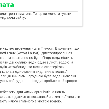
 електронні платежі. Тепер ви можете купити
окидаючи сайту.
наочно переконатися в її якості. В комплекті до
юмінієвих (катод і анод). Дисстелированная
ктроліз практично не йде. Якщо вода містить в
 взяти дві склянки води один з лист. водою, а
родів катод\анод, то можна спостерігати
під крана з одночасним виділенням великої
реакція тим більш брудною була вода і навпаки.
пінь забрудненості води і зробити цей процес
ебезпеки для живих організмів, а навіть
 розглядатися як показник його хімічної чистоти
ають нічого спільного з чистою водою.