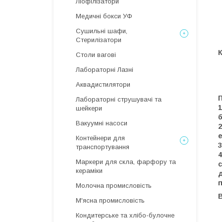
Ліофілізатори
Медичні бокси УФ
Сушильні шафи,
Стерилізатори
Столи вагові
Лабораторні Лазні
Аквадистилятори
П
Лабораторні струшувачі та
1
шейкери
б
Вакуумні насоси
2
е
Контейнери для
3
транспортування
4
Маркери для скла, фарфору та
с
кераміки
д
п
Молочна промисловість
В
М'ясна промисловість
Кондитерське та хлібо-булочне