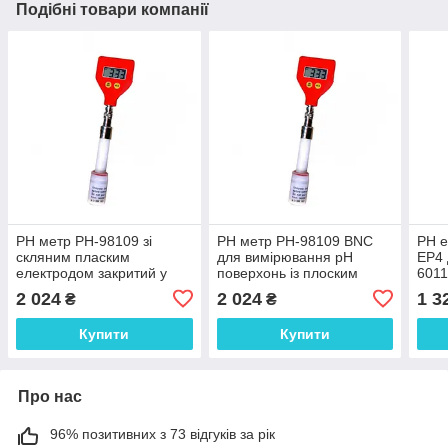
Подібні товари компанії
РН метр РН-98109 зі
РН метр РН-98109 BNC
РН 
скляним пласким
для вимірювання рН
EP4
електродом закритий у
поверхонь із плоским
601
тефлонову мембрану,
виносним електродом
2 024
2 024
1 3
₴
₴
BNC: 0.00 – 14.00; ± 0.2pH
0...14 pH; ±0,01 pH
Купити
Купити
Про нас
96% позитивних з 73 відгуків за рік