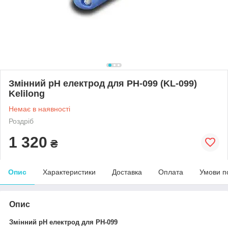
Змінний pH електрод для РН-099 (KL-099)
Kelilong
Немає в наявності
Роздріб
1 320
₴
Опис
Характеристики
Доставка
Оплата
Умови п
Опис
Змінний pH
електрод
для РН-099