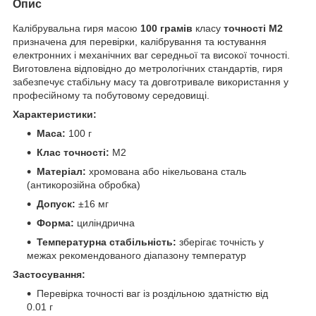
Опис
Калібрувальна гиря масою
100 грамів
класу
точності M2
призначена для перевірки, калібрування та юстування
електронних і механічних ваг середньої та високої точності.
Виготовлена відповідно до метрологічних стандартів, гиря
забезпечує стабільну масу та довготривале використання у
професійному та побутовому середовищі.
Характеристики:
Маса:
100 г
Клас точності:
M2
Матеріал:
хромована або нікельована сталь
(антикорозійна обробка)
Допуск:
±16 мг
Форма:
циліндрична
Температурна стабільність:
зберігає точність у
межах рекомендованого діапазону температур
Застосування:
Перевірка точності ваг із роздільною здатністю від
0.01 г