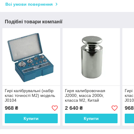
Всі умови повернення
Подібні товари компанії
Гирі калібрувальні (набір
Гиря калибровочная
Гирі
клас точності М2) модель
J2000, масса 2000г,
клас
J0104
класса М2, Китай
J010
(100,50,20,20,10,5,2,2,1 г)
Кита
968
2 640
968
₴
₴
Китай
Купити
Купити