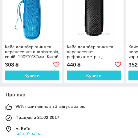
Кейс для зберігання та
Кейс для зберігання та
Кейс
перенесення аналізаторів,
перенесення
пере
синій, 190*70*37мм. Китай
рефрактометрів ,
чорн
аналізаторів, чорний,
308
440
352
₴
₴
противоударний та
пилозахисний, 215*80*50
Купити
Купити
мм. Китай
Про нас
96% позитивних з 73 відгуків за рік
Працює з 21.02.2017
м. Київ
Київ, Україна