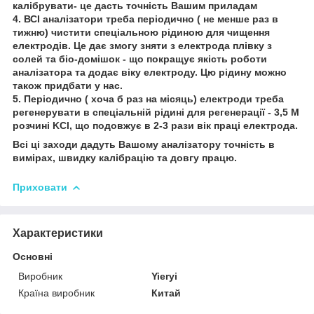
калібрувати- це дасть точність Вашим приладам
4. ВСІ аналізатори треба періодично ( не менше раз в
тижню) чистити спеціальною рідиною для чищення
електродів. Це дає змогу зняти з електрода плівку з
солей та біо-домішок - що покращує якість роботи
аналізатора та додає віку електроду. Цю рідину можно
також придбати у нас.
5. Періодично ( хоча б раз на місяць) електроди треба
регенерувати в спеціальній рідині для регенерації - 3,5 М
розчині KCl, що подовжує в 2-3 рази вік праці електрода.
Всі ці заходи дадуть Вашому аналізатору точність в
вимірах, швидку калібрацію та довгу працю.
Приховати
Характеристики
Основні
Виробник
Yieryi
Країна виробник
Китай