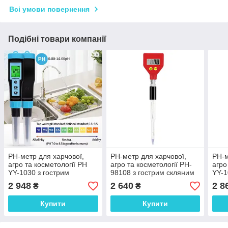
Всі умови повернення
Подібні товари компанії
PH-метр для харчової,
PH-метр для харчової,
PH-м
агро та косметології PH
агро та косметології PH-
агро
YY-1030 з гострим
98108 з гострим скляним
YY-1
електродом: PH: 0,00-
електродом pH: 0.00 –
елек
2 948
2 640
2 8
₴
₴
14,00pH, АТС. YIERYI
14.00BNC
14,0
Купити
Купити