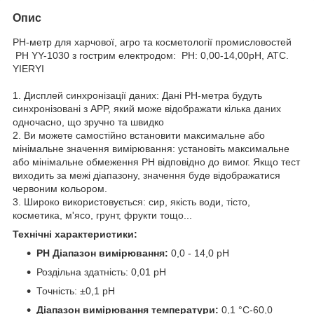
Опис
PH-метр для харчової, агро та косметології промисловостей
PH YY-1030 з гострим електродом: PH: 0,00-14,00pH, АТС.
YIERYI
1. Дисплей синхронізації даних: Дані PH-метра будуть
синхронізовані з APP, який може відображати кілька даних
одночасно, що зручно та швидко
2. Ви можете самостійно встановити максимальне або
мінімальне значення вимірювання: установіть максимальне
або мінімальне обмеження PH відповідно до вимог. Якщо тест
виходить за межі діапазону, значення буде відображатися
червоним кольором.
3. Широко використовується: сир, якість води, тісто,
косметика, м'ясо, грунт, фрукти тощо...
Технічні характеристики:
PH Діапазон вимірювання:
0,0 - 14,0 рН
Роздільна здатність: 0,01 рН
Точність: ±0,1 рН
Діапазон вимірювання температури:
0,1 °C-60,0