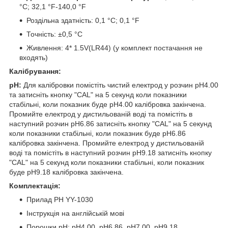
°C; 32,1 °F-140,0 °F
Роздільна здатність: 0,1 °C; 0,1 °F
Точність: ±0,5 °C
Живлення: 4* 1.5V(LR44) (у комплект постачання не
входять)
Калібрування:
рН:
Для калібровки помістіть чистий електрод у розчин рН4.00
та затисніть кнопку "CAL" на 5 секунд коли показники
стабільні, коли показник буде рН4.00 калібровка закінчена.
Промийте електрод у дистильованій воді та помістіть в
наступний розчин рН6.86 затисніть кнопку "CAL" на 5 секунд
коли показники стабільні, коли показник буде рН6.86
калібровка закінчена. Промийте електрод у дистильованій
воді та помістіть в наступний розчин рН9.18 затисніть кнопку
"CAL" на 5 секунд коли показники стабільні, коли показник
буде рН9.18 калібровка закінчена.
Комплектація:
Прилад PH YY-1030
Інструкція на англійській мові
Порошки рН: рН4.00, рН6.86, рН7.00, рН9.18,