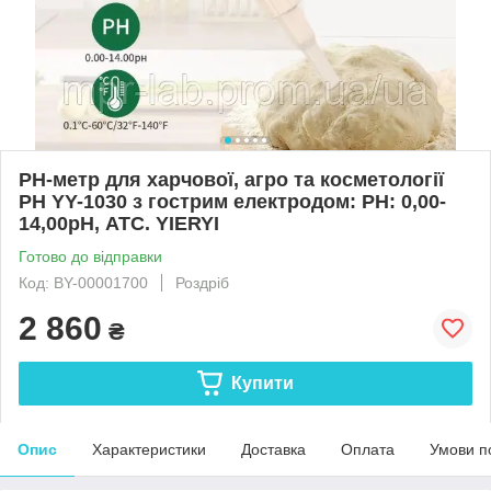
PH-метр для харчової, агро та косметології
PH YY-1030 з гострим електродом: PH: 0,00-
14,00pH, АТС. YIERYI
Готово до відправки
Код: BY-00001700
Роздріб
2 860
₴
Купити
Опис
Характеристики
Доставка
Оплата
Умови п