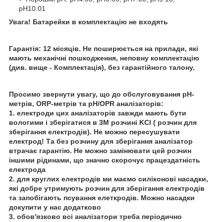
рН10.01
Увага! Батарейки в комплектацію не входять
Гарантія: 12 місяців. Не поширюється на прилади, які
мають механічні пошкодження, неповну комплектацію
(див. вище - Комплектація), без гарантійного талону.
Просимо звернути увагу, що до обслуговування pH-
метрів, ORP-метрів та pH/OPR аналізаторів:
1. електроди цих аналізаторів завжди мають бути
вологими і зберігатися в 3М розчині KCl ( розчин для
зберігання електродів). Не можно пересушувати
електрод! Та без розчину для зберігання аналізатор
втрачає гарантію. Не можно замінювати цей розчин
іншими рідинами, що значно скорочує працездатність
електрода
2. для круглих електродів ми маємо силіконові насадки,
які добре утримують розчин для зберігання електродів
та запобігають псування елеткродів. Можно насадки
докупити у нас додатково
3. обов'язково всі аналізатори треба періодично