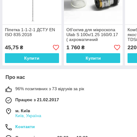
Піпетка 1-1-2-1 ДСТУ EN
Об'єктив для мікроскопа
Комб
ISO 835:2018
Ulab S 100х/1.25 160/0.17
якос
( ахроматичний
TDS
іммерсійний з пружинним
9990
45,75
1 760
220
₴
₴
механізмом )
+/- 
Купити
Купити
Про нас
96% позитивних з 73 відгуків за рік
Працює з 21.02.2017
м. Київ
Київ, Україна
Контакти