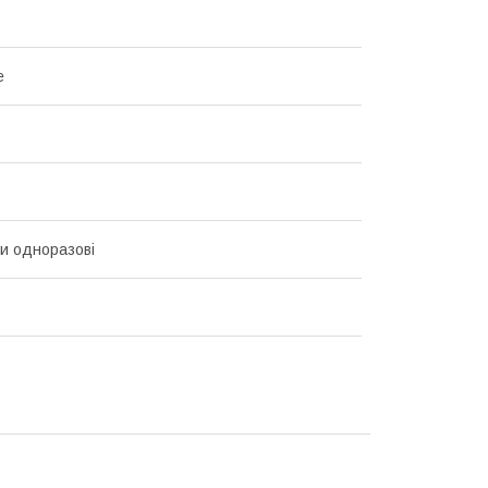
e
и одноразові