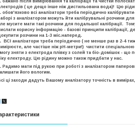
. бажано після вимірювання та калібрації та чистки полоск
лектродів ( це дещо інше ніж дистильована вода)! Цю ріди
. обов'язково всі аналізатори треба періодично калібрува
аборі з аналізатором можуть йти калібрувальні розчини для
але мусите мати такі розчини для подальшої калібрації. Т
ислати корисну інформацію - базові принципи калібрації, де 
окупити розчини на 1-3 міс.наперед.
.
ВСІ аналізатори треба періодично ( не менше раз в 2-4 тиж
вимірюєте,
але частіше ніж рН-метри!)
чистити спеціальною
могу зняти з електрода плівку з солей та біо-домішок - що 
іку електроду. Цю рідину можно також придбати у нас.
. Радимо мати під рукою при роботі з аналізатором паперо
залишати його вологим.
сі ці заходи дадуть Вашому аналізатору точність в вимірах
арактеристики