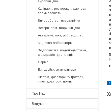
2
виробництво
е
Кулінарія, ресторація, харчова
3
промисловість
н
Виноробство , пивоваріння
в
Ветеринарія, тваринництво
д
4
Акваріумістика, рибоводство
Медична лабораторія
з
в
Водоочистка, водоподготовка,
5
фільтрація, дистиляція
Сервіс
В
Батарейки, акумулятори
Піпетки, дозатори, титратори,
піпет-дозатори, помпи
Про Нас
Х
Відгуки