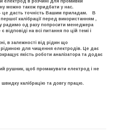
ати електрод в розчині для промивки
ну можно також придбати у нас.
ти- це дасть точність Вашим приладам.
В
 першої калібрації перед використанням ,
ому радимо од разу попросити менеджера
є відповіді на всі питання по цій темі і
ні, в залежності від рідин що
 рідиною для чищення електродів. Це дає
покращує якість роботи аналізатора та додає
вий рушник, щоб промакувати електрод і не
, швидку калібрацію та довгу працю.