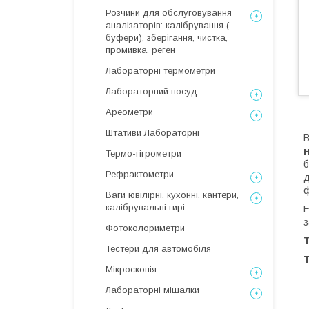
Розчини для обслуговування
аналізаторів: калібрування (
буфери), зберігання, чистка,
промивка, реген
Лабораторні термометри
Лабораторний посуд
Ареометри
Штативи Лабораторні
В
Термо-гігрометри
б
Рефрактометри
д
ф
Ваги ювілірні, кухонні, кантери,
калібрувальні гирі
Е
з
Фотоколориметри
Тестери для автомобіля
Т
Мікроскопія
Лабораторні мішалки