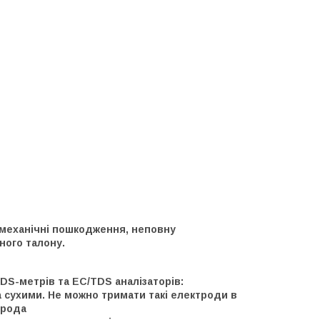
 механічні пошкодження, неповну
ного талону.
DS-метрів та EC/TDS аналізаторів:
а сухими. Не можно тримати такі електроди в
трода