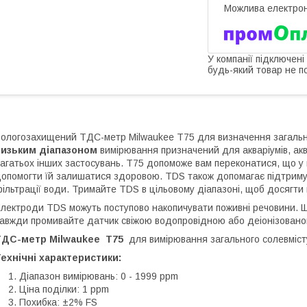
У компанії підключені
будь-який товар не п
ологозахищений ТДС-метр Milwaukee Т75 для визначення загальн
низьким діапазоном
вимірювання призначений для акваріумів, ак
агатьох інших застосувань. T75 допоможе вам переконатися, що у
опомогти їй залишатися здоровою. TDS також допомагає підтримув
ільтрації води. Тримайте TDS в цільовому діапазоні, щоб досягти 
лектроди TDS можуть поступово накопичувати поживні речовини. Щ
авжди промивайте датчик свіжою водопровідною або деіонізовано
ТДС-метр Milwaukeе Т75
для вимірювання загального солевміст
ехнічні характеристики:
Діапазон вимірювань: 0 - 1999 ppm
Ціна поділки: 1 ppm
Похибка: ±2% FS