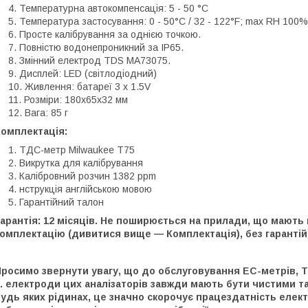
Температурна автокомпенсація: 5 - 50 °C
Температура застосування: 0 - 50°C / 32 - 122°F; max RH 100%
Просте калібрування за однією точкою.
Повністю водонепроникний за IP65.
Змінний електрод TDS MA73075.
Дисплей: LED (світлодіодний)
Живлення: батареї 3 x 1.5V
Розміри: 180x65x32 мм
Вага: 85 г
Комплектація:
ТДС-метр Milwaukee Т75
Викрутка для калібрування
Калібровний розчин 1382 ppm
нструкція англійською мовою
Гарантійний талон
арантія: 12 місяців. Не поширюється на прилади, що мають
омплектацію (дивитися вище — Комплектація), без гарантій
росимо звернути увагу, що до обслуговування EC-метрів, T
. електроди цих аналізаторів завжди мають бути чистими т
удь яких рідинах, це значно скорочує працездатність елек