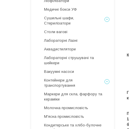
Ліофілізатори
Медичні бокси УФ
Сушильні шафи,
Стерилізатори
Столи вагові
Лабораторні Лазні
Аквадистилятори
Лабораторні струшувачі та
шейкери
Вакуумні насоси
Контейнери для
транспортування
Г
Маркери для скла, фарфору та
к
кераміки
Молочна промисловість
П
М'ясна промисловість
1
б
Кондитерське та хлібо-булочне