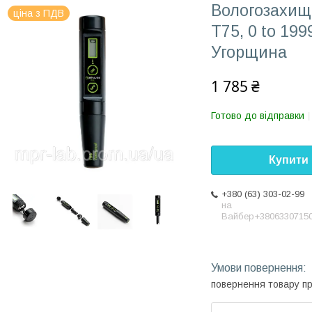
Вологозахищ
ціна з ПДВ
Т75, 0 to 199
Угорщина
1 785 ₴
Готово до відправки
Купити
+380 (63) 303-02-99
на
Вайбер+3806330715
повернення товару п