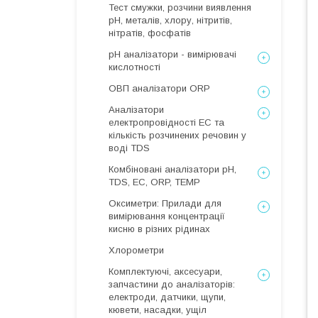
Тест смужки, розчини виявлення
рН, металів, хлору, нітритів,
нітратів, фосфатів
рН аналізатори - вимірювачі
кислотності
ОВП аналізатори ORP
Аналізатори
електропровідності EC та
кількість розчинених речовин у
воді TDS
Комбіновані аналізатори pH,
TDS, EC, ORP, TEMP
Оксиметри: Прилади для
вимірювання концентрації
кисню в різних рідинах
Хлорометри
Комплектуючі, аксесуари,
запчастини до аналізаторів:
електроди, датчики, щупи,
кювети, насадки, ущіл