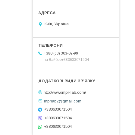
Київ, Україна
+380 (63) 303-02-99
на Вайбер+380633071504
http://www.mpr-lab.com/
mprlab2@gmail.com
+380633071504
+380633071504
+380633071504