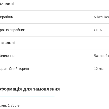
Основні
иробник
Milwauke
раїна виробник
США
Загальні
Живлення
Батарейк
арантійний термін
12 міс
нформація для замовлення
іна:
1 785 ₴