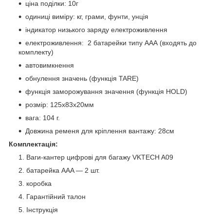
ціна поділки: 10г
одиниці виміру: кг, грами, фунти, унція
індикатор низького заряду електроживлення
електроживлення: 2 батарейки типу ААА (входять до
комплекту)
автовимкнення
обнулення значень (функція TARE)
функція заморожування значення (функція HOLD)
розмір: 125х83х20мм
вага: 104 г.
Довжина ременя для кріплення вантажу: 28см
Комплектація:
Ваги-кантер цифрові для багажу VKTECH A09
батарейка AAA — 2 шт.
коробка
Гарантійний талон
Інструкція