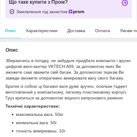
Що таке купити з Пром?
Замовлення під захистом
Опис
Характеристики
Доставка
Оплата
Умови п
Опис
Збираючись в поїздку, не забудьте придбати компактні і зручні
цифрові ваги-кантер VKTECH A09, за допомогою яких Ви
зможете самі зважити свій багаж. За допомогою терезів Ви
завжди зможете оперативно вимірювати вагу свого багажу.
Братик із собою ці багажні ваги дуже зручно, оскільки ґаджет
виготовлений у компактному, легкому пластиковому корпусі.
Груз кріпиться за допомогою міцного капронового ременя.
Технічні характеристики:
максимальна вага: 50кг
мінімальна вага: 50г
точність вимірювань: 10г