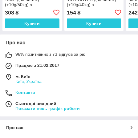
(±10g/50kg) з
(±10g/40kg) з
(±10
підсвічуванням
підсвічуванням
тер
308
154
242
₴
₴
підс
Купити
Купити
Про нас
96% позитивних з 73 відгуків за рік
Працює з 21.02.2017
м. Київ
Київ, Україна
Контакти
Сьогодні вихідний
Показати весь графік роботи
Про нас