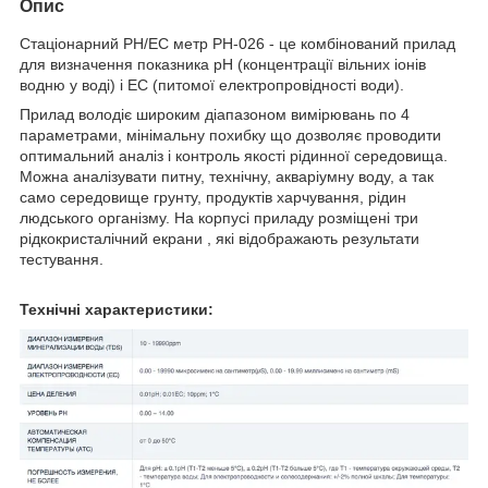
Опис
Стаціонарний PH/EC метр PH-026 - це комбінований прилад
для визначення показника pH (концентрації вільних іонів
водню у воді) і EC (питомої електропровідності води).
Прилад володіє широким діапазоном вимірювань по 4
параметрами, мінімальну похибку що дозволяє проводити
оптимальний аналіз і контроль якості рідинної середовища.
Можна аналізувати питну, технічну, акваріумну воду, а так
само середовище грунту, продуктів харчування, рідин
людського організму. На корпусі приладу розміщені три
рідкокристалічний екрани , які відображають результати
тестування.
Технічні характеристики: