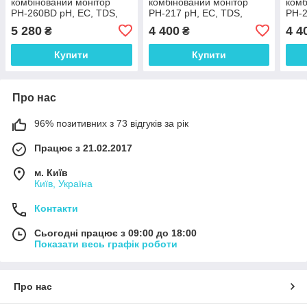
комбінований монітор
комбінований монітор
комб
РН-260BD pH, EC, TDS,
РН-217 pH, EC, TDS,
РН-2
Temp- метр для акваріума
Temp, RH- метр для
Temp
5 280
4 400
4 4
₴
₴
(Bluetooth)
акваріума
аква
Купити
Купити
Про нас
96% позитивних з 73 відгуків за рік
Працює з 21.02.2017
м. Київ
Київ, Україна
Контакти
Сьогодні працює з 09:00 до 18:00
Показати весь графік роботи
Про нас