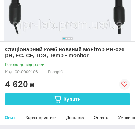
Стаціонарний комбінований монітор РН-026
pH, EC, CF, TDS, Temp - monitor
Готово до відправки
Код: 00-00001081
Роздріб
4 620
₴
Купити
Опис
Характеристики
Доставка
Оплата
Умови п