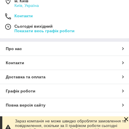
м. Київ
Київ, Україна
Контакти
Сьогодні вихідний
Показати весь графік роботи
Про нас
Контакти
Доставка та оплата
Графік роботи
Повна версія сайту
Сайт створено на маркетплейсі
Prom.ua
Зараз компанія не може швидко обробляти замовлення та
повідомлення, оскільки за її графіком роботи сьогодні