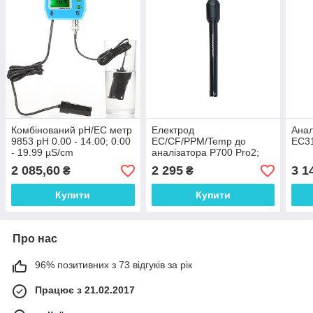
Комбінований pH/EC метр
Електрод
Анал
9853 pH 0.00 - 14.00; 0.00
EC/CF/PPM/Temp до
EC31
- 19.99 µS/cm
аналізатора P700 Pro2;
0,0 - 19,9мСм/см; 0,0 -
2 085,60
2 295
3 1
₴
₴
199CF, 0 - 1999PPM, Aqua
Master Tools
Купити
Купити
Про нас
96% позитивних з 73 відгуків за рік
Працює з 21.02.2017