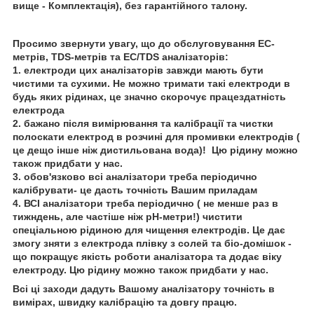
вище - Комплектація), без гарантійного талону.
Просимо звернути увагу, що до обслуговування EC-
метрів, TDS-метрів та EC/TDS аналізаторів:
1. електроди цих аналізаторів завжди мають бути
чистими та сухими. Не можно тримати такі електроди в
будь яких рідинах, це значно скорочує працездатність
електрода
2. бажано після вимірювання та калібрації та чистки
полоскати електрод в розчині для промивки електродів (
це дещо інше ніж дистильована вода)! Цю рідину можно
також придбати у нас.
3. обов'язково всі аналізатори треба періодично
калібрувати- це дасть точність Вашим приладам
4. ВСІ аналізатори треба періодично ( не менше раз в
тижндень, але частіше ніж рН-метри!) чистити
спеціальною рідиною для чищення електродів. Це дає
змогу зняти з електрода плівку з солей та біо-домішок -
що покращує якість роботи аналізатора та додає віку
електроду. Цю рідину можно також придбати у нас.
Всі ці заходи дадуть Вашому аналізатору точність в
вимірах, швидку калібрацію та довгу працю.