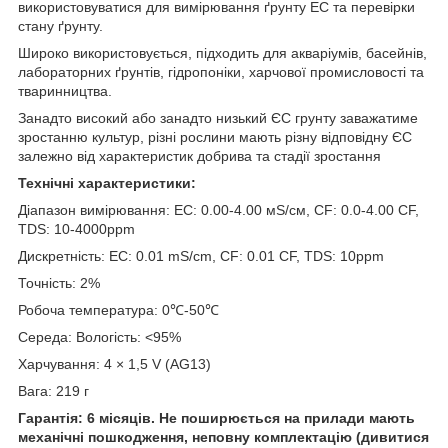
використовуватися для вимірювання ґрунту EC та перевірки
стану ґрунту.
Широко використовується, підходить для акваріумів, басейнів,
лабораторних ґрунтів, гідропоніки, харчової промисловості та
тваринництва.
Занадто високий або занадто низький ЄС грунту заважатиме
зростанню культур, різні рослини мають різну відповідну ЄС
залежно від характеристик добрива та стадії зростання
Технічні характеристики:
Діапазон вимірювання: EC: 0.00-4.00 мЅ/см, CF: 0.0-4.00 CF,
TDS: 10-4000ppm
Дискретність: EC: 0.01 mS/cm, CF: 0.01 CF, TDS: 10ppm
Точність: 2%
Робоча температура: 0℃-50℃
Середа: Вологість: <95%
Харчування: 4 × 1,5 V (AG13)
Вага: 219 г
Гарантія: 6 місяців. Не поширюється на прилади мають
механічні пошкодження, неповну комплектацію (дивитися