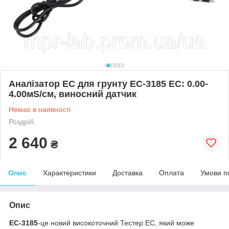
Аналізатор EC для грунту EC-3185 EC: 0.00-
4.00мS/см, виносний датчик
Немає в наявності
Роздріб
2 640
₴
Опис
Характеристики
Доставка
Оплата
Умови п
Опис
EC-3185
-це новий високоточний Тестер EC, який може