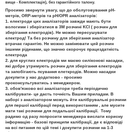
вище - Комплектація), без гарантійного талону.
Просимо звернути увагу, що до обслуговування pH-
метрів, ORP-метрів та pH/OPR аналізаторів:
1. електроди цих аналізаторів завжди мають бути
вологими і зберігатися в 3М розчині KCl ( розчин для
зберігання електродів). Не можно пересушувати
електрод! Та без розчину для зберігання аналізатор
втрачає гарантію. Не можно замінювати цей розчин
іншими рідинами, що значно скорочує працездатність
електрода
2. для круглих електродів ми маємо силіконові насадки,
які добре утримують розчин для зберігання електродів
та запобігають псування елеткродів. Можно насадки
докупити у нас додатково - просимо
проконсультуватись з менеджером.
3. обов'язково всі аналізатори треба періодично
калібрувати- це дасть точність Вашим приладам. В
наборі з аналізатором можуть йти калібрувальні розчини
для першої калібрації перед використанням , але мусите
мати такі розчини для подальшої калібрації. Тому
радимо од разу попросити менеджера вислати корисну
інформацію - базові принципи калібрації, де є відповіді
на всі питання по цій темі і докупити розчини на 1-3