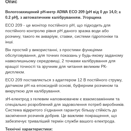
Опис
Вологозахищений p
Н-метр
ADWA ECO 209 (рН від 0 до 14,0; ±
0.2 pH), з автоматичним калібруванням. Угорщина
ECO 209 - це монітор постійного pH, що підходить для
постійного контролю рівня pH даного зразка води або
розчину, такого як акваріум, ставки, системи гідропоніки та
інші.
Він простий у використанні, з простими функціями
обслуговування, для точних показань у будь-якому заданому
навколишньому середовищі, 2 точками калібрування для
кращої точності та зручним для читання великим РК-
дисплеєм.
ECO 209 поставляється з адаптером 12 В постійного струму,
датчиком pH на епоксидній основі, буферним розчином та
викруткою для калібрування.
зH-електрод з гелевим наповнювачем є взаємозамінним та
спеціально розроблений для задоволення потреб виробників.
Система відкритого з'єднання гарантує більшу стійкість до
засмічення розчинів добрив. Це важливе покращення, що
забезпечує триваліший термін служби вашого електрода.
Технічні характеристики: