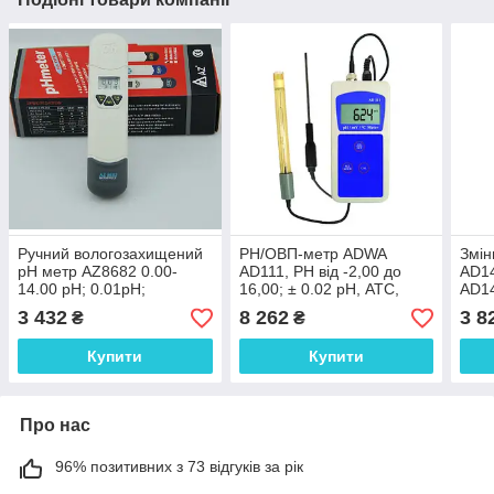
Ручний вологозахищений
PН/ОВП-метр ADWA
Змін
pH метр AZ8682 0.00-
AD111, РН від -2,00 до
AD1
14.00 pH; 0.01рН;
16,00; ± 0.02 pH, АТС,
AD14
+-0.05рН, AZ Instrument
автоматичне
16.0
3 432
8 262
3 8
₴
₴
калібрування. Угорщина
Уго
Купити
Купити
Про нас
96% позитивних з 73 відгуків за рік