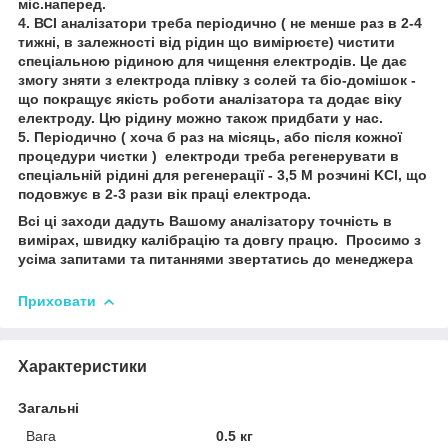
міс.наперед.
4. ВСІ аналізатори треба періодично ( не менше раз в 2-4
тижні, в залежності від рідин що вимірюєте) чистити
спеціальною рідиною для чищення електродів. Це дає
змогу зняти з електрода плівку з солей та біо-домішок -
що покращує якість роботи аналізатора та додає віку
електроду. Цю рідину можно також придбати у нас.
5. Періодично ( хоча б раз на місяць, або після кожної
процедури чистки ) електроди треба регенерувати в
спеціальній рідині для регенерації - 3,5 М розчині KCl, що
подовжує в 2-3 рази вік праці електрода.
Всі ці заходи дадуть Вашому аналізатору точність в
вимірах, швидку калібрацію та довгу працю. Просимо з
усіма запитами та питаннями звертатись до менеджера
Приховати
Характеристики
Загальні
Вага
0.5 кг