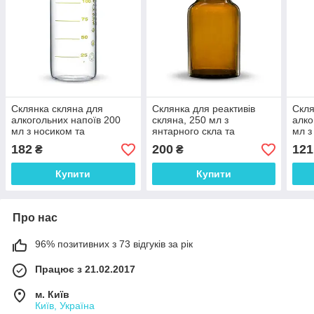
Склянка скляна для
Склянка для реактивів
Скля
алкогольних напоїв 200
скляна, 250 мл з
алко
мл з носиком та
янтарного скла та
мл з
друкованою шкалою.
притертою пробкою.
дру
182
200
121
₴
₴
Україна
Україна
Укра
Купити
Купити
Про нас
96% позитивних з 73 відгуків за рік
Працює з 21.02.2017
м. Київ
Київ, Україна