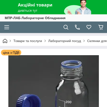
МПР-ЛАБ Лабораторне Обладнання
Товари та послуги
Лабораторний посуд
Склянки для
ціна з ПДВ