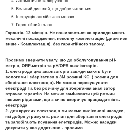
Автоматичне калібрування
Великий дисплей, що добре читається
Інструкція англійською мовою
Гарантійний талон
Гарантія: 12 місяців. Не поширюється на прилади мають
механічні пошкодження, неповну комплектацію (дивитися
вище - Комплектація), без гарантійного талону.
Просимо звернути увагу, що до обслуговування pH-
метрів, ORP-метрів та pH/OPR аналізаторів:
1. електроди цих аналізаторів завжди мають бути
вологими і зберігатися в 3М розчині KCl ( розчин для
зберігання електродів). Не можно пересушувати
електрод! Та без розчину для зберігання аналізатор
втрачає гарантію. Не можно замінювати цей розчин
іншими рідинами, що значно скорочує працездатність
електрода
2. для круглих електродів ми маємо силіконові насадки,
які добре утримують розчин для зберігання електродів
та запобігають псування елеткродів. Можно насадки
докупити у нас додатково - просимо