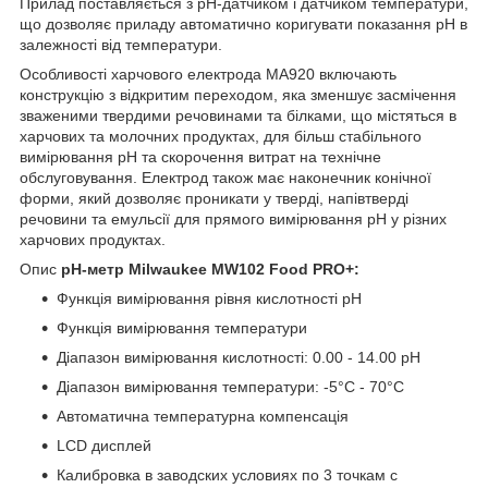
Прилад поставляється з pH-датчиком і датчиком температури,
що дозволяє приладу автоматично коригувати показання pH в
залежності від температури.
Особливості харчового електрода MA920 включають
конструкцію з відкритим переходом, яка зменшує засмічення
зваженими твердими речовинами та білками, що містяться в
харчових та молочних продуктах, для більш стабільного
вимірювання pH та скорочення витрат на технічне
обслуговування. Електрод також має наконечник конічної
форми, який дозволяє проникати у тверді, напівтверді
речовини та емульсії для прямого вимірювання pH у різних
харчових продуктах.
Опис
pH-метр Milwaukee MW102 Food PRO+:
Функція вимірювання рівня кислотності pH
Функція вимірювання температури
Діапазон вимірювання кислотності: 0.00 - 14.00 pH
Діапазон вимірювання температури: -5°C - 70°C
Автоматична температурна компенсація
LСD дисплей
Калибровка в заводских условиях по 3 точкам с