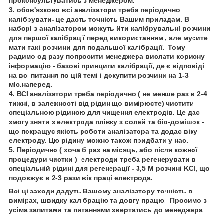
проконсультуватись з менеджером.
3. обов'язково всі аналізатори треба періодично
калібрувати- це дасть точність Вашим приладам. В
наборі з аналізатором можуть йти калібрувальні розчини
для першої калібрації перед використанням , але мусите
мати такі розчини для подальшої калібрації. Тому
радимо од разу попросити менеджера вислати корисну
інформацію - базові принципи калібрації, де є відповіді
на всі питання по цій темі і докупити розчини на 1-3
міс.наперед.
4. ВСІ аналізатори треба періодично ( не менше раз в 2-4
тижні, в залежності від рідин що вимірюєте) чистити
спеціальною рідиною для чищення електродів. Це дає
змогу зняти з електрода плівку з солей та біо-домішок -
що покращує якість роботи аналізатора та додає віку
електроду. Цю рідину можно також придбати у нас.
5. Періодично ( хоча б раз на місяць, або після кожної
процедури чистки ) електроди треба регенерувати в
спеціальній рідині для регенерації - 3,5 М розчині KCl, що
подовжує в 2-3 рази вік праці електрода.
Всі ці заходи дадуть Вашому аналізатору точність в
вимірах, швидку калібрацію та довгу працю. Просимо з
усіма запитами та питаннями звертатись до менеджера