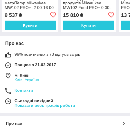
метр/Temp Milwaukee
продуктів Milwaukee
Milw
MW102 PRO+ -2.00-16.00
MW102 Food PRO+ 0.00-
PRO 
pH ±0.02 pH, автом. кал.,
12.00pH ±0.02 pH,
pH, 
9 537
15 810
13 
₴
₴
АТС, Угорщина
автомат. каліб., Угорщина
Купити
Купити
Про нас
96% позитивних з 73 відгуків за рік
Працює з 21.02.2017
м. Київ
Київ, Україна
Контакти
Сьогодні вихідний
Показати весь графік роботи
Про нас