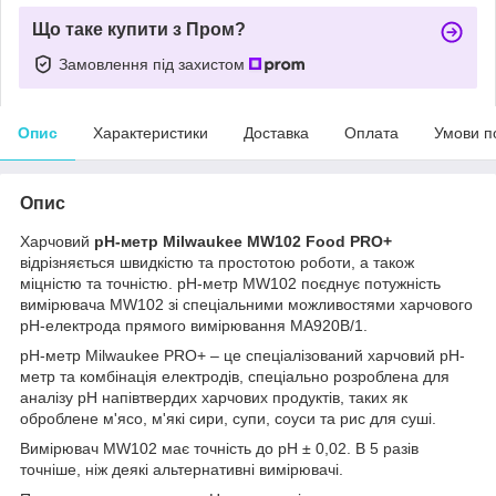
Що таке купити з Пром?
Замовлення під захистом
Опис
Характеристики
Доставка
Оплата
Умови п
Опис
Харчовий
pH-метр Milwaukee MW102 Food PRO+
відрізняється швидкістю та простотою роботи, а також
міцністю та точністю. pH-метр MW102 поєднує потужність
вимірювача MW102 зі спеціальними можливостями харчового
pH-електрода прямого вимірювання MA920B/1.
pH-метр Milwaukee PRO+ – це спеціалізований харчовий pH-
метр та комбінація електродів, спеціально розроблена для
аналізу pH напівтвердих харчових продуктів, таких як
оброблене м'ясо, м'які сири, супи, соуси та рис для суші.
Вимірювач MW102 має точність до pH ± 0,02. В 5 разів
точніше, ніж деякі альтернативні вимірювачі.